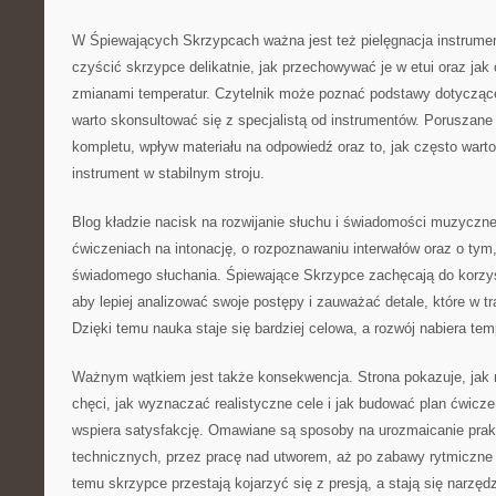
W Śpiewających Skrzypcach ważna jest też pielęgnacja instrumen
czyścić skrzypce delikatnie, jak przechowywać je w etui oraz jak
zmianami temperatur. Czytelnik może poznać podstawy dotyczące
warto skonsultować się z specjalistą od instrumentów. Poruszane 
kompletu, wpływ materiału na odpowiedź oraz to, jak często wart
instrument w stabilnym stroju.
Blog kładzie nacisk na rozwijanie słuchu i świadomości muzycznej
ćwiczeniach na intonację, o rozpoznawaniu interwałów oraz o ty
świadomego słuchania. Śpiewające Skrzypce zachęcają do korzyst
aby lepiej analizować swoje postępy i zauważać detale, które w tr
Dzięki temu nauka staje się bardziej celowa, a rozwój nabiera te
Ważnym wątkiem jest także konsekwencja. Strona pokazuje, jak r
chęci, jak wyznaczać realistyczne cele i jak budować plan ćwiczeń
wspiera satysfakcję. Omawiane są sposoby na urozmaicanie prakt
technicznych, przez pracę nad utworem, aż po zabawy rytmiczne 
temu skrzypce przestają kojarzyć się z presją, a stają się narzę