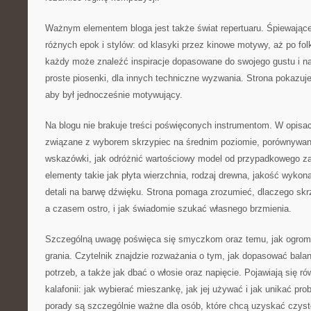
Ważnym elementem bloga jest także świat repertuaru. Śpiewające
różnych epok i stylów: od klasyki przez kinowe motywy, aż po fol
każdy może znaleźć inspiracje dopasowane do swojego gustu i nas
proste piosenki, dla innych techniczne wyzwania. Strona pokazuje,
aby był jednocześnie motywujący.
Na blogu nie brakuje treści poświęconych instrumentom. W opisac
związane z wyborem skrzypiec na średnim poziomie, porównywan
wskazówki, jak odróżnić wartościowy model od przypadkowego 
elementy takie jak płyta wierzchnia, rodzaj drewna, jakość wyko
detali na barwę dźwięku. Strona pomaga zrozumieć, dlaczego skr
a czasem ostro, i jak świadomie szukać własnego brzmienia.
Szczególną uwagę poświęca się smyczkom oraz temu, jak ogrom
grania. Czytelnik znajdzie rozważania o tym, jak dopasować bala
potrzeb, a także jak dbać o włosie oraz napięcie. Pojawiają się ró
kalafonii: jak wybierać mieszankę, jak jej używać i jak unikać pr
porady są szczególnie ważne dla osób, które chcą uzyskać czyst