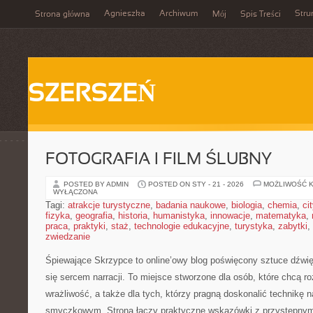
Agnieszka
Archiwum
Stru
Strona główna
Mój
Spis Treści
SZERSZEŃ
FOTOGRAFIA I FILM ŚLUBNY
POSTED BY ADMIN
POSTED ON STY - 21 - 2026
MOŻLIWOŚĆ 
WYŁĄCZONA
Tagi:
atrakcje turystyczne
,
badania naukowe
,
biologia
,
chemia
,
ci
fizyka
,
geografia
,
historia
,
humanistyka
,
innowacje
,
matematyka
,
praca
,
praktyki
,
staż
,
technologie edukacyjne
,
turystyka
,
zabytki
,
zwiedzanie
Śpiewające Skrzypce to online’owy blog poświęcony sztuce dźwię
się sercem narracji. To miejsce stworzone dla osób, które chcą 
wrażliwość, a także dla tych, którzy pragną doskonalić technikę 
smyczkowym. Strona łączy praktyczne wskazówki z przystępnym