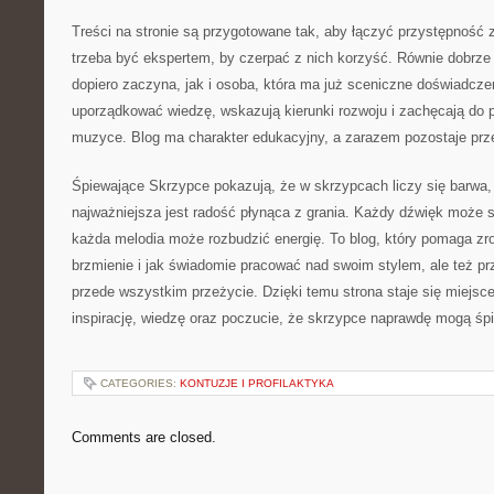
Treści na stronie są przygotowane tak, aby łączyć przystępność
trzeba być ekspertem, by czerpać z nich korzyść. Równie dobrze o
dopiero zaczyna, jak i osoba, która ma już sceniczne doświadcz
uporządkować wiedzę, wskazują kierunki rozwoju i zachęcają do 
muzyce. Blog ma charakter edukacyjny, a zarazem pozostaje prze
Śpiewające Skrzypce pokazują, że w skrzypcach liczy się barwa,
najważniejsza jest radość płynąca z grania. Każdy dźwięk może s
każda melodia może rozbudzić energię. To blog, który pomaga z
brzmienie i jak świadomie pracować nad swoim stylem, ale też p
przede wszystkim przeżycie. Dzięki temu strona staje się miejsc
inspirację, wiedzę oraz poczucie, że skrzypce naprawdę mogą śp
CATEGORIES:
KONTUZJE I PROFILAKTYKA
Comments are closed.