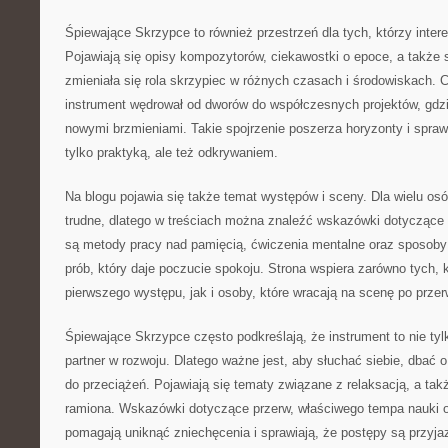
Śpiewające Skrzypce to również przestrzeń dla tych, którzy intere
Pojawiają się opisy kompozytorów, ciekawostki o epoce, a także s
zmieniała się rola skrzypiec w różnych czasach i środowiskach. 
instrument wędrował od dworów do współczesnych projektów, gdzi
nowymi brzmieniami. Takie spojrzenie poszerza horyzonty i spraw
tylko praktyką, ale też odkrywaniem.
Na blogu pojawia się także temat występów i sceny. Dla wielu os
trudne, dlatego w treściach można znaleźć wskazówki dotycząc
są metody pracy nad pamięcią, ćwiczenia mentalne oraz sposoby 
prób, który daje poczucie spokoju. Strona wspiera zarówno tych, 
pierwszego występu, jak i osoby, które wracają na scenę po przer
Śpiewające Skrzypce często podkreślają, że instrument to nie tyl
partner w rozwoju. Dlatego ważne jest, aby słuchać siebie, dbać 
do przeciążeń. Pojawiają się tematy związane z relaksacją, a tak
ramiona. Wskazówki dotyczące przerw, właściwego tempa nauki 
pomagają uniknąć zniechęcenia i sprawiają, że postępy są przyja