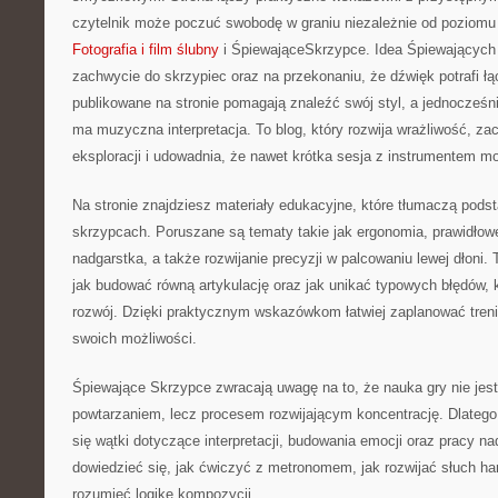
czytelnik może poczuć swobodę w graniu niezależnie od poziom
Fotografia i film ślubny
i ŚpiewająceSkrzypce. Idea Śpiewających 
zachwycie do skrzypiec oraz na przekonaniu, że dźwięk potrafi łą
publikowane na stronie pomagają znaleźć swój styl, a jednocześni
ma muzyczna interpretacja. To blog, który rozwija wrażliwość, z
eksploracji i udowadnia, że nawet krótka sesja z instrumentem m
Na stronie znajdziesz materiały edukacyjne, które tłumaczą podst
skrzypcach. Poruszane są tematy takie jak ergonomia, prawidłowe
nadgarstka, a także rozwijanie precyzji w palcowaniu lewej dłoni
jak budować równą artykulację oraz jak unikać typowych błędów, k
rozwój. Dzięki praktycznym wskazówkom łatwiej zaplanować treni
swoich możliwości.
Śpiewające Skrzypce zwracają uwagę na to, że nauka gry nie je
powtarzaniem, lecz procesem rozwijającym koncentrację. Dlatego 
się wątki dotyczące interpretacji, budowania emocji oraz pracy n
dowiedzieć się, jak ćwiczyć z metronomem, jak rozwijać słuch har
rozumieć logikę kompozycji.