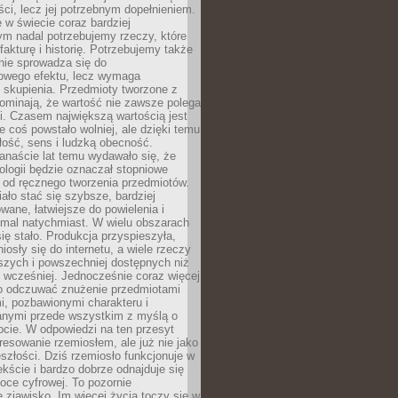
i, lecz jej potrzebnym dopełnieniem.
 w świecie coraz bardziej
ym nadal potrzebujemy rzeczy, które
 fakturę i historię. Potrzebujemy także
 nie sprowadza się do
owego efektu, lecz wymaga
 i skupienia. Przedmioty tworzone z
ominają, że wartość nie zawsze polega
i. Czasem największą wartością jest
że coś powstało wolniej, ale dzięki temu
łość, sens i ludzką obecność.
anaście lat temu wydawało się, że
ologii będzie oznaczał stopniowe
 od ręcznego tworzenia przedmiotów.
ło stać się szybsze, bardziej
ane, łatwiejsze do powielenia i
emal natychmiast. W wielu obszarach
się stało. Produkcja przyspieszyła,
iosły się do internetu, a wiele rzeczy
ńszych i powszechniej dostępnych niż
 wcześniej. Jednocześnie coraz więcej
o odczuwać znużenie przedmiotami
, pozbawionymi charakteru i
anymi przede wszystkim z myślą o
cie. W odpowiedzi na ten przesyt
resowanie rzemiosłem, ale już nie jako
eszłości. Dziś rzemiosło funkcjonuje w
ście i bardzo dobrze odnajduje się
oce cyfrowej. To pozornie
 zjawisko. Im więcej życia toczy się w