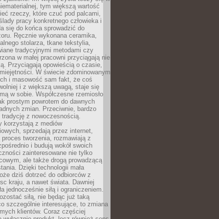
niematerialnej, tym większą wartość
eć rzeczy, które czuć pod palcami,
ślady pracy konkretnego człowieka i
da się do końca sprowadzić do
zoru. Ręcznie wykonana ceramika,
alnego stolarza, tkane tekstylia,
wiane tradycyjnymi metodami czy
orzona w małej pracowni przyciągają nie
ką. Przyciągają opowieścią o czasie,
 umiejętności. W świecie zdominowanym
ech i masowość sam fakt, że coś
olniej i z większą uwagą, staje się
amą w sobie. Współczesne rzemiosło
dnak prostym powrotem do dawnych
adnych zmian. Przeciwnie, bardzo
 tradycję z nowoczesnością.
y korzystają z mediów
owych, sprzedają przez internet,
 proces tworzenia, rozmawiają z
zpośrednio i budują wokół swoich
zności zainteresowane nie tylko
cowym, ale także drogą prowadzącą
tania. Dzięki technologii mała
oże dziś dotrzeć do odbiorców z
sc kraju, a nawet świata. Dawniej
ła jednocześnie siłą i ograniczeniem.
zostać siłą, nie będąc już taką
 co szczególnie interesujące, to zmiana
mych klientów. Coraz częściej
 wyłącznie produkt, lecz również sens