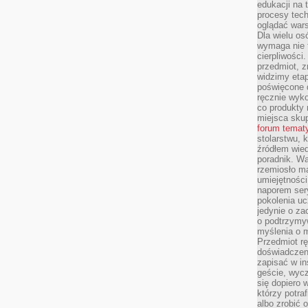
edukacji na
procesy tec
oglądać wars
Dla wielu os
wymaga nie t
cierpliwości
przedmiot, z
widzimy etap
poświęcone d
ręcznie wyk
co produkty 
miejsca skup
forum temat
stolarstwu, 
źródłem wied
poradnik. W
rzemiosło ma
umiejętności
naporem sery
pokolenia uc
jedynie o za
o podtrzymy
myślenia o m
Przedmiot r
doświadczeni
zapisać w in
geście, wycz
się dopiero 
którzy potra
albo zrobić