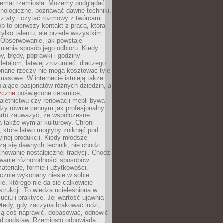
 temat rzemiosła. Możemy podglądać
hnologiczne, poznawać dawne techniki,
ztaty i czytać rozmowy z twórcami.
ób to pierwszy kontakt z pracą, która
ylko talentu, ale przede wszystkim
. Obserwowanie, jak powstaje
mienia sposób jego odbioru. Kiedy
y, błędy, poprawki i godziny
etalom, łatwiej zrozumieć, dlaczego
onane rzeczy nie mogą kosztować tyle,
masowe. W internecie istnieją także
iające pasjonatów różnych dziedzin, a
yczne
poświęcone ceramice,
kaletnictwu czy renowacji mebli bywa
zy równie cennym jak profesjonalny
arto zauważyć, że współczesne
 także wymiar kulturowy. Chroni
, które łatwo mogłyby zniknąć pod
jnej produkcji. Kiedy młodsze
zą się dawnych technik, nie chodzi
chowanie nostalgicznej tradycji. Chodzi
wanie różnorodności sposobów
ateriale, formie i użytkowości.
ęcznie wykonany niesie w sobie
e, którego nie da się całkowicie
strukcji. To wiedza ucieleśniona w
uciu i praktyce. Jej wartość ujawnia
wtedy, gdy zaczyna brakować ludzi,
fią coś naprawić, dopasować, odnowić
 od podstaw. Rzemiosło odpowiada