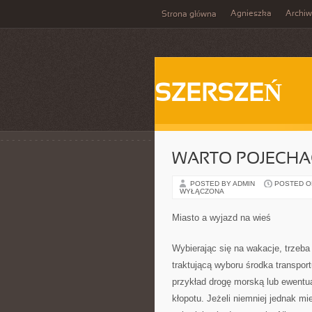
Agnieszka
Archi
Strona główna
SZERSZEŃ
WARTO POJECHA
POSTED BY ADMIN
POSTED ON 
WYŁĄCZONA
Miasto a wyjazd na wieś
Wybierając się na wakacje, trzeba
traktującą wyboru środka transpor
przykład drogę morską lub ewentua
kłopotu. Jeżeli niemniej jednak m