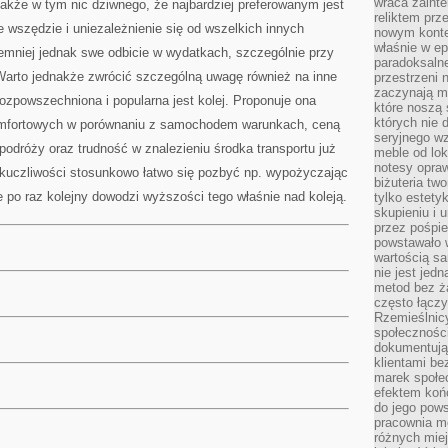
wraca zainte
także w tym nic dziwnego, że najbardziej preferowanym jest
reliktem prz
e wszędzie i uniezależnienie się od wszelkich innych
nowym kontek
właśnie w ep
iemniej jednak swe odbicie w wydatkach, szczególnie przy
paradoksalne
arto jednakże zwrócić szczególną uwagę również na inne
przestrzeni 
zaczynają mi
rozpowszechniona i popularna jest kolej. Proponuje ona
które noszą 
których nie 
omfortowych w porównaniu z samochodem warunkach, ceną
seryjnego w
podróży oraz trudność w znalezieniu środka transportu już
meble od lok
notesy opra
dokuczliwości stosunkowo łatwo się pozbyć np. wypożyczając
biżuteria tw
po raz kolejny dowodzi wyższości tego właśnie nad koleją.
tylko estety
skupieniu i
przez pośpi
powstawało w
wartością s
nie jest je
metod bez ż
często łączy
Rzemieślnic
społeczności
dokumentują
klientami be
marek społec
efektem koń
do jego pows
pracownia m
różnych miej