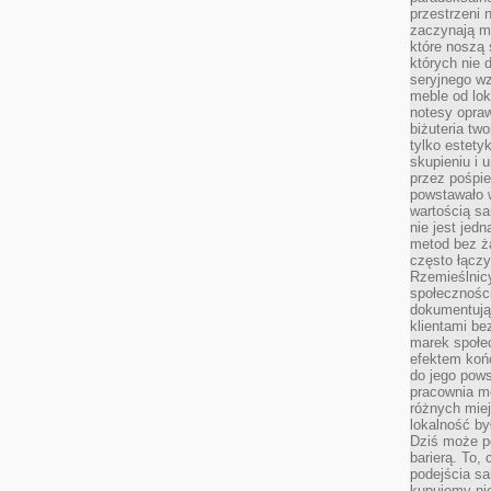
przestrzeni 
zaczynają mi
które noszą 
których nie 
seryjnego w
meble od lok
notesy opra
biżuteria tw
tylko estety
skupieniu i
przez pośpi
powstawało w
wartością s
nie jest je
metod bez ż
często łączy
Rzemieślnic
społeczności
dokumentują
klientami be
marek społec
efektem koń
do jego pows
pracownia m
różnych miej
lokalność by
Dziś może po
barierą. To,
podejścia sa
kupujemy nie