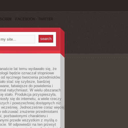
SCRIBE
FACEBOOK
TWITTER
anaście lat temu wydawało się, że
ologii będzie oznaczał stopniowe
 od ręcznego tworzenia przedmiotów.
ło stać się szybsze, bardziej
ane, łatwiejsze do powielenia i
emal natychmiast. W wielu obszarach
się stało. Produkcja przyspieszyła,
iosły się do internetu, a wiele rzeczy
ńszych i powszechniej dostępnych niż
 wcześniej. Jednocześnie coraz więcej
o odczuwać znużenie przedmiotami
, pozbawionymi charakteru i
anymi przede wszystkim z myślą o
cie. W odpowiedzi na ten przesyt