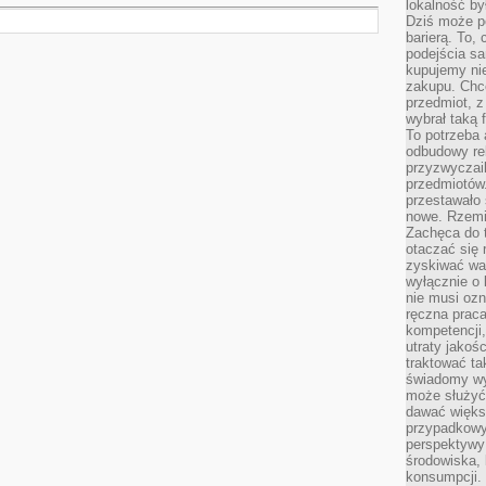
lokalność by
Dziś może po
barierą. To,
podejścia sa
kupujemy nie
zakupu. Chc
przedmiot, z
wybrał taką 
To potrzeba 
odbudowy rel
przyzwyczail
przedmiotów.
przestawało 
nowe. Rzemio
Zachęca do t
otaczać się 
zyskiwać wa
wyłącznie o 
nie musi oz
ręczna prac
kompetencji,
utraty jakoś
traktować ta
świadomy wy
może służyć 
dawać większ
przypadkowy
perspektywy 
środowiska, 
konsumpcji.