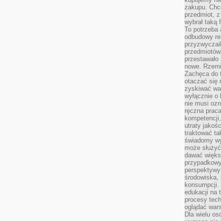
zakupu. Chc
przedmiot, z
wybrał taką 
To potrzeba 
odbudowy rel
przyzwyczail
przedmiotów.
przestawało 
nowe. Rzemio
Zachęca do t
otaczać się 
zyskiwać wa
wyłącznie o 
nie musi oz
ręczna prac
kompetencji,
utraty jakoś
traktować ta
świadomy wy
może służyć 
dawać większ
przypadkowy
perspektywy 
środowiska, 
konsumpcji.
edukacji na
procesy tec
oglądać wars
Dla wielu os