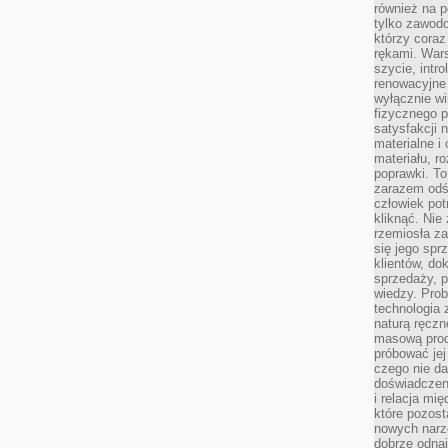
również na p
tylko zawod
którzy coraz
rękami. Wars
szycie, intr
renowacyjne
wyłącznie wi
fizycznego p
satysfakcji 
materialne i
materiału, r
poprawki. To
zarazem odś
człowiek potr
kliknąć. Nie 
rzemiosła z
się jego spr
klientów, d
sprzedaży, 
wiedzy. Prob
technologia
naturą ręczn
masową prod
próbować jej
czego nie da
doświadczen
i relacja mi
które pozost
nowych narz
dobrze odnaj