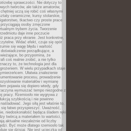
otrzebę sprawczości. Nie dotyczy to
owych twórców, ale także amatorów,
 chętniej uczą się robić coś własnymi
ztaty ceramiczne, kursy stolarskie,
oligatorstwo, tkactwo czy proste prace
 przyciągają osoby zmęczone
rtualnym trybem życia. Tworzenie
rzedmiotu daje inne poczucie
niż praca przy ekranie. Jest konkretne,
 czytelne. Widać efekt, czuje się opór
ozumie się wagę błędu i wartość
 doświadczenie porządkujące, a
wieżające, bo przypomina, że
afi coś realnie zrobić, a nie tylko
znaczy to, że technologia jest dla
agrożeniem. W wielu przypadkach staje
zymierzeńcem. Ułatwia znalezienie
okumentowanie procesu, prowadzenie
pozyskiwanie materiałów i wymianę
lem pojawia się dopiero wtedy, gdy
 zaczyna wymuszać tempo niezgodne z
ej pracy. Rzemiosło nie wygrywa z
ukcją szybkością i nie powinno
 naśladować. Jego siłą jest właśnie to,
 się łatwo przyspieszyć. Uważność,
ie, niedoskonałość będąca śladem ręki
ędzy twórcą a materiałem to wartości,
ają aktualne niezależnie od liczby
ędzi. Być może dlatego rzemiosło tak
duje się dzisiaj. Nie jest ucieczką od