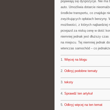
pojawiają się dyspozycje. Nie ma 
auto. Umożliwia dotarcie nieomalż
środków transportu, co znajduje n
zwyżkujących opłatach benzyny. W
możliwości, z których najbardziej 
przejazd za niską cenę w dość k
niemniej jednak jest dłuższy czas 
na miejscu. Tej niemniej jednak 
wtenczas samochód – co jednakże 
1.
Więcej na blogu
2.
Odkryj podobne tematy
3.
teksty
4.
Sprawdź ten artykuł
5.
Odkryj więcej na ten temat