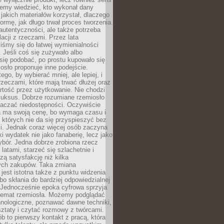
emy wiedzieć, kto wykonał dany
 jakich materiałów korzystał, dlaczego
formę, jak długo trwał proces tworzenia.
autentyczności, ale także potrzeba
acji z rzeczami. Przez lata
iśmy się do łatwej wymienialności
 Jeśli coś się zużywało albo
się podobać, po prostu kupowało się
sło proponuje inne podejście.
ego, by wybierać mniej, ale lepiej, i
rzeczami, które mają trwać dłużej oraz
rtość przez użytkowanie. Nie chodzi
luksus. Dobrze rozumiane rzemiosło
naczać niedostępności. Oczywiście
a ma swoją cenę, bo wymaga czasu i
 których nie da się przyspieszyć bez
ci. Jednak coraz więcej osób zaczyna
ki wydatek nie jako fanaberię, lecz jako
bór. Jedna dobrze zrobiona rzecz
latami, starzeć się szlachetnie i
ą satysfakcję niż kilka
ch zakupów. Taka zmiana
jest istotna także z punktu widzenia
bo skłania do bardziej odpowiedzialnej
 Jednocześnie epoka cyfrowa sprzyja
 temat rzemiosła. Możemy podglądać
hnologiczne, poznawać dawne techniki,
ztaty i czytać rozmowy z twórcami.
ób to pierwszy kontakt z pracą, która