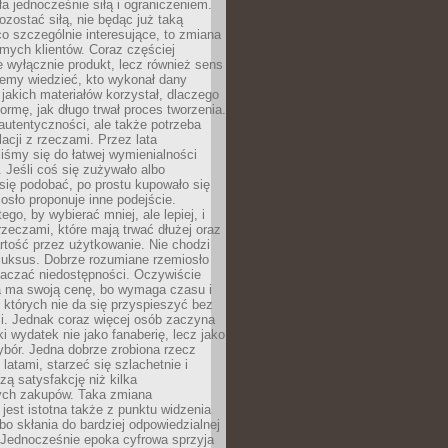
ła jednocześnie siłą i ograniczeniem.
zostać siłą, nie będąc już taką
 co szczególnie interesujące, to zmiana
mych klientów. Coraz częściej
 wyłącznie produkt, lecz również sens
emy wiedzieć, kto wykonał dany
 jakich materiałów korzystał, dlaczego
formę, jak długo trwał proces tworzenia.
autentyczności, ale także potrzeba
acji z rzeczami. Przez lata
iśmy się do łatwej wymienialności
 Jeśli coś się zużywało albo
się podobać, po prostu kupowało się
sło proponuje inne podejście.
ego, by wybierać mniej, ale lepiej, i
rzeczami, które mają trwać dłużej oraz
rtość przez użytkowanie. Nie chodzi
luksus. Dobrze rozumiane rzemiosło
naczać niedostępności. Oczywiście
a ma swoją cenę, bo wymaga czasu i
 których nie da się przyspieszyć bez
ci. Jednak coraz więcej osób zaczyna
ki wydatek nie jako fanaberię, lecz jako
bór. Jedna dobrze zrobiona rzecz
latami, starzeć się szlachetnie i
ą satysfakcję niż kilka
ch zakupów. Taka zmiana
jest istotna także z punktu widzenia
bo skłania do bardziej odpowiedzialnej
 Jednocześnie epoka cyfrowa sprzyja