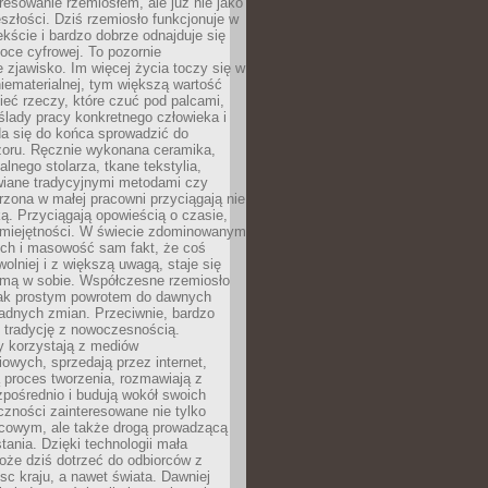
resowanie rzemiosłem, ale już nie jako
eszłości. Dziś rzemiosło funkcjonuje w
ście i bardzo dobrze odnajduje się
oce cyfrowej. To pozornie
 zjawisko. Im więcej życia toczy się w
niematerialnej, tym większą wartość
eć rzeczy, które czuć pod palcami,
ślady pracy konkretnego człowieka i
da się do końca sprowadzić do
zoru. Ręcznie wykonana ceramika,
alnego stolarza, tkane tekstylia,
wiane tradycyjnymi metodami czy
orzona w małej pracowni przyciągają nie
ką. Przyciągają opowieścią o czasie,
 umiejętności. W świecie zdominowanym
ech i masowość sam fakt, że coś
olniej i z większą uwagą, staje się
amą w sobie. Współczesne rzemiosło
dnak prostym powrotem do dawnych
adnych zmian. Przeciwnie, bardzo
 tradycję z nowoczesnością.
y korzystają z mediów
owych, sprzedają przez internet,
 proces tworzenia, rozmawiają z
zpośrednio i budują wokół swoich
zności zainteresowane nie tylko
cowym, ale także drogą prowadzącą
tania. Dzięki technologii mała
oże dziś dotrzeć do odbiorców z
sc kraju, a nawet świata. Dawniej