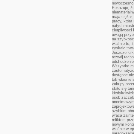
nowoczesnośc
Pokazuje, że
niematerialn
mają ciężar,
pracy, która
natychmiast
cierpliwości
uwagą przyp
na szybkośc
właśnie to, 
zyskało trwa
Jeszcze kilk
rozwój techn
odchodzenie
Wszystko mia
zautomatyzow
dostępne ni
tak właśnie 
zakupy przen
stało się ta
kiedykolwiek
osób zaczęł
anonimowymi
zaprojektow
szybkim obro
wraca zainte
reliktem prz
nowym kontek
właśnie w ep
paradoksalne