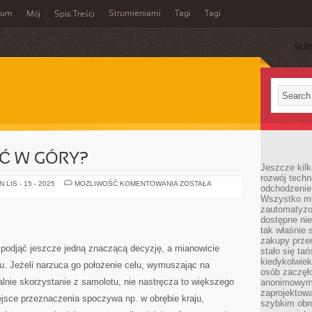
wum
Strumieniami
Tagi
Tagi
Mój
Spis Treści
SUB
Ć W GÓRY?
Jeszcze kilk
rozwój techn
WARTO
LIS - 15 - 2025
MOŻLIWOŚĆ KOMENTOWANIA
ZOSTAŁA
odchodzenie
POJECHAĆ
Wszystko mia
W
GÓRY?
zautomatyzow
dostępne ni
tak właśnie 
zakupy przen
 podjąć jeszcze jedną znaczącą decyzję, a mianowicie
stało się ta
kiedykolwiek
tu. Jeżeli narzuca go położenie celu, wymuszając na
osób zaczęł
lnie skorzystanie z samolotu, nie nastręcza to większego
anonimowymi
zaprojektow
iejsce przeznaczenia spoczywa np. w obrębie kraju,
szybkim obro