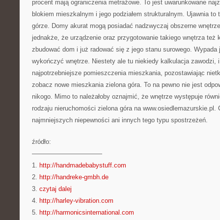
procent mają ograniczenia metrażowe. To jest uwarunkowane najz
blokiem mieszkalnym i jego podziałem strukturalnym. Ujawnia to 
górze. Domy akurat mogą posiadać nadzwyczaj obszerne wnętrz
jednakże, że urządzenie oraz przygotowanie takiego wnętrza też 
zbudować dom i już radować się z jego stanu surowego. Wypada j
wykończyć wnętrze. Niestety ale tu niekiedy kalkulacja zawodzi, 
najpotrzebniejsze pomieszczenia mieszkania, pozostawiając nietk
zobacz nowe mieszkania zielona góra. To na pewno nie jest odpo
nikogo. Mimo to należałoby oznajmić, że wnętrze występuje równ
rodzaju nieruchomości zielona góra na www.osiedlemazurskie.pl. 
najmniejszych niepewności ani innych tego typu spostrzeżeń.
źródło:
———————————
1.
http://handmadebabystuff.com
2.
http://handreke-gmbh.de
3.
czytaj dalej
4.
http://harley-vibration.com
5.
http://harmonicsinternational.com