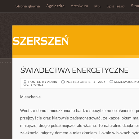
Agnieszka
Archiwum
Stru
Strona główna
Mój
Spis Treści
SZERSZEŃ
ŚWIADECTWA ENERGETYCZNE
POSTED BY ADMIN
POSTED ON SIE - 1 - 2025
MOŻLIWOŚĆ K
WYŁĄCZONA
Mieszkanie
Wnętrze domu i mieszkania to bardzo specyficzne objaśnienie i 
przejrzyście oraz klarownie zademonstrować, że każde lokum ma
mniejsze, drugie pokaźniejsze, ale własne. To naturalnie dzięki
zależności między domem a mieszkaniem. Lokale w blokach bytow