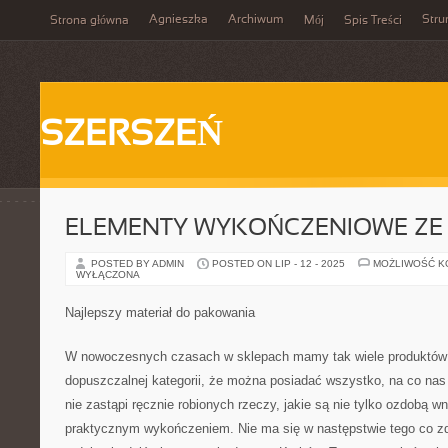
Agnieszka
Archiwum
Stru
Strona główna
Mój
Spis Treści
SZERSZEŃ
ELEMENTY WYKOŃCZENIOWE ZE 
POSTED BY ADMIN
POSTED ON LIP - 12 - 2025
MOŻLIWOŚĆ 
WYŁĄCZONA
Najlepszy materiał do pakowania
W nowoczesnych czasach w sklepach mamy tak wiele produktów 
dopuszczalnej kategorii, że można posiadać wszystko, na co nas 
nie zastąpi ręcznie robionych rzeczy, jakie są nie tylko ozdobą wn
praktycznym wykończeniem. Nie ma się w następstwie tego co 