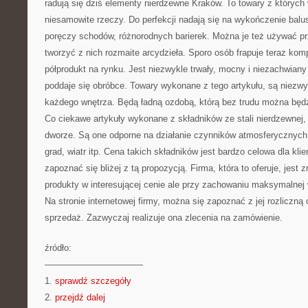
radują się dziś elementy nierdzewne Kraków. To towary z których
niesamowite rzeczy. Do perfekcji nadają się na wykończenie balu
poręczy schodów, różnorodnych barierek. Można je też używać p
tworzyć z nich rozmaite arcydzieła. Sporo osób frapuje teraz kom
półprodukt na rynku. Jest niezwykle trwały, mocny i niezachwiany
poddaje się obróbce. Towary wykonane z tego artykułu, są niezwy
każdego wnętrza. Będą ładną ozdobą, którą bez trudu można będ
Co ciekawe artykuły wykonane z składników ze stali nierdzewnej,
dworze. Są one odporne na działanie czynników atmosferycznych
grad, wiatr itp. Cena takich składników jest bardzo celowa dla kli
zapoznać się bliżej z tą propozycją. Firma, która to oferuje, jest 
produkty w interesującej cenie ale przy zachowaniu maksymalnej 
Na stronie internetowej firmy, można się zapoznać z jej rozliczną 
sprzedaż. Zazwyczaj realizuje ona zlecenia na zamówienie.
źródło:
———————————
1.
sprawdź szczegóły
2.
przejdź dalej