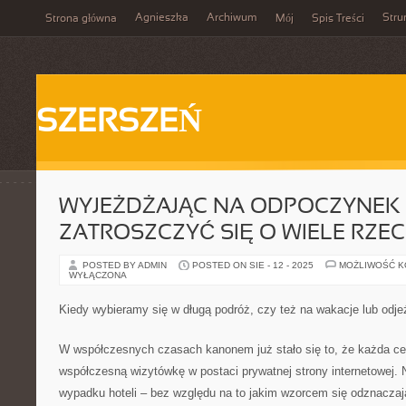
Agnieszka
Archiwum
Stru
Strona główna
Mój
Spis Treści
SZERSZEŃ
WYJEŻDŻAJĄC NA ODPOCZYNEK
ZATROSZCZYĆ SIĘ O WIELE RZE
POSTED BY ADMIN
POSTED ON SIE - 12 - 2025
MOŻLIWOŚĆ 
WYŁĄCZONA
Kiedy wybieramy się w długą podróż, czy też na wakacje lub odj
W współczesnych czasach kanonem już stało się to, że każda cen
współczesną wizytówkę w postaci prywatnej strony internetowej. N
wypadku hoteli – bez względu na to jakim wzorcem się odznaczają