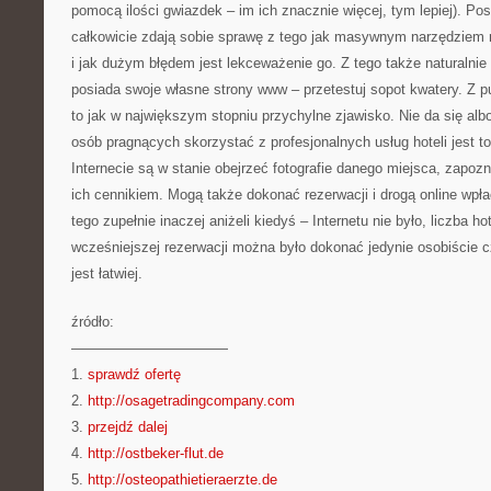
pomocą ilości gwiazdek – im ich znacznie więcej, tym lepiej). P
całkowicie zdają sobie sprawę z tego jak masywnym narzędziem 
i jak dużym błędem jest lekceważenie go. Z tego także naturalnie 
posiada swoje własne strony www – przetestuj sopot kwatery. Z pu
to jak w największym stopniu przychylne zjawisko. Nie da się a
osób pragnących skorzystać z profesjonalnych usług hoteli jest 
Internecie są w stanie obejrzeć fotografie danego miejsca, zapozn
ich cennikiem. Mogą także dokonać rezerwacji i drogą online wpła
tego zupełnie inaczej aniżeli kiedyś – Internetu nie było, liczba ho
wcześniejszej rezerwacji można było dokonać jedynie osobiście cz
jest łatwiej.
źródło:
———————————
1.
sprawdź ofertę
2.
http://osagetradingcompany.com
3.
przejdź dalej
4.
http://ostbeker-flut.de
5.
http://osteopathietieraerzte.de