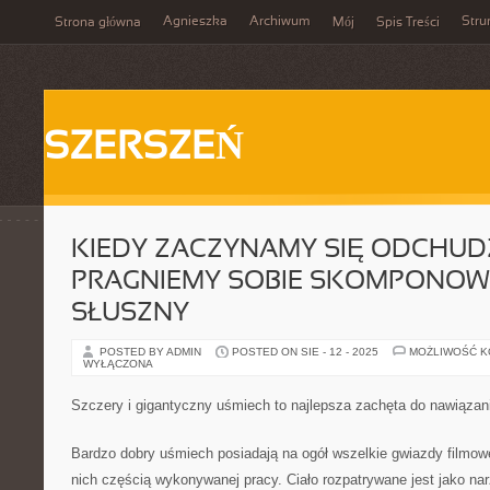
Agnieszka
Archiwum
Stru
Strona główna
Mój
Spis Treści
SZERSZEŃ
KIEDY ZACZYNAMY SIĘ ODCHU
PRAGNIEMY SOBIE SKOMPONOW
SŁUSZNY
POSTED BY ADMIN
POSTED ON SIE - 12 - 2025
MOŻLIWOŚĆ 
WYŁĄCZONA
Szczery i gigantyczny uśmiech to najlepsza zachęta do nawiąza
Bardzo dobry uśmiech posiadają na ogół wszelkie gwiazdy filmowe
nich częścią wykonywanej pracy. Ciało rozpatrywane jest jako n