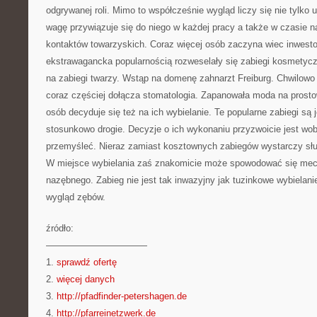
odgrywanej roli. Mimo to współcześnie wygląd liczy się nie tylko 
wagę przywiązuje się do niego w każdej pracy a także w czasie 
kontaktów towarzyskich. Coraz więcej osób zaczyna wiec inwest
ekstrawagancka popularnością rozweselały się zabiegi kosmetyc
na zabiegi twarzy. Wstąp na domenę zahnarzt Freiburg. Chwilow
coraz częściej dołącza stomatologia. Zapanowała moda na prosto
osób decyduje się też na ich wybielanie. Te popularne zabiegi są
stosunkowo drogie. Decyzje o ich wykonaniu przyzwoicie jest wo
przemyśleć. Nieraz zamiast kosztownych zabiegów wystarczy słu
W miejsce wybielania zaś znakomicie może spowodować się mec
nazębnego. Zabieg nie jest tak inwazyjny jak tuzinkowe wybielani
wygląd zębów.
źródło:
———————————
1.
sprawdź ofertę
2.
więcej danych
3.
http://pfadfinder-petershagen.de
4.
http://pfarreinetzwerk.de