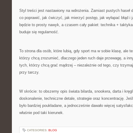
Styl treści jest nastawiony na wdrożenia. Zamiast pustych haseł 
co poprawić, jak ćwiczyć, jak mierzyć postęp, jak wyłapać błąd i
będzie to prosty nawyk, a czasem cały pakiet: technika + taktyka
buduje się regularność.
To strona dla osób, które lubią, gdy sport ma w sobie klasę, ale te
którzy chcą zrozumieć, dlaczego jeden ruch daje przewagę, a inn
tych, którzy chcą grać mądrzej – niezależnie od tego, czy trzymaj
przy tarczy.
W skrócie: to obszerny opis świata bilarda, snookera, darta i kręg
doskonalenie, techniczne detale, strategie oraz koncentrację. Jeś
było bardziej poukładane, a jednocześnie dawało więcej satysfakcj
właśnie pod taki kierunek.
CATEGORIES:
BLOG