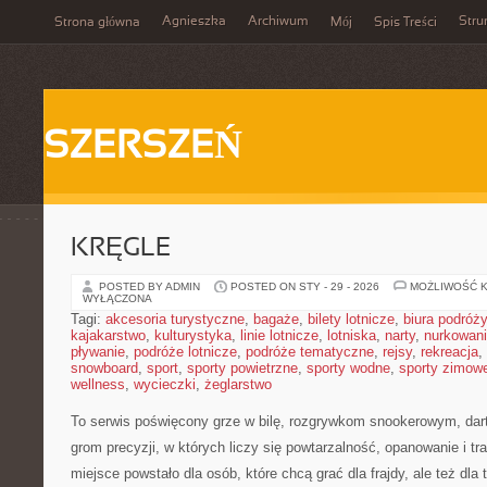
Agnieszka
Archiwum
Stru
Strona główna
Mój
Spis Treści
SZERSZEŃ
KRĘGLE
POSTED BY ADMIN
POSTED ON STY - 29 - 2026
MOŻLIWOŚĆ 
WYŁĄCZONA
Tagi:
akcesoria turystyczne
,
bagaże
,
bilety lotnicze
,
biura podróży
kajakarstwo
,
kulturystyka
,
linie lotnicze
,
lotniska
,
narty
,
nurkowan
pływanie
,
podróże lotnicze
,
podróże tematyczne
,
rejsy
,
rekreacja
,
snowboard
,
sport
,
sporty powietrzne
,
sporty wodne
,
sporty zimow
wellness
,
wycieczki
,
żeglarstwo
To serwis poświęcony grze w bilę, rozgrywkom snookerowym, dar
grom precyzji, w których liczy się powtarzalność, opanowanie i tr
miejsce powstało dla osób, które chcą grać dla frajdy, ale też dla