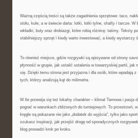
Ważną częścią treści są także zagadnienia sprzętowe: taco, nakła
stołu, kule, a w świecie darta: lotki, lotki tylne, shafty i tarcze. W
wkładki, buty oraz drobiazgi, które robią różnicę: taśmy. Teksty 
stabilniejszy sprzęt i kiedy warto inwestować, a kiedy wystarczy
To również miejsce, gdzie rozgrywki są opisywane od strony savo
płynność w grupie, jak ustalić ustalenia w towarzyskiej partii, ja
się. Dzięki temu strona jest przyjazna i dla osób, które wpadają z 
tych, którzy analizują kąt do milimetra.
W tle przewija się też lokalny charakter – klimat Tarnowa i pasja
pograć w warunkach zbliżonych do turniejowych. To przestrzeń, w kt
kręgle są pokazane nie jako „dodatek do wyjścia”, tylko jako sport
szukasz inspiracji, jak przejść drogę od sporadycznych rozgryw
blog prowadzi krok po kroku.