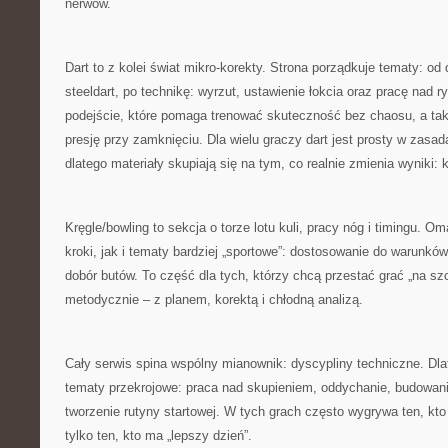
nerwów.
Dart to z kolei świat mikro-korekty. Strona porządkuje tematy: od 
steeldart, po technikę: wyrzut, ustawienie łokcia oraz pracę nad 
podejście, które pomaga trenować skuteczność bez chaosu, a ta
presję przy zamknięciu. Dla wielu graczy dart jest prosty w zasad
dlatego materiały skupiają się na tym, co realnie zmienia wyniki: 
Kręgle/bowling to sekcja o torze lotu kuli, pracy nóg i timingu. 
kroki, jak i tematy bardziej „sportowe”: dostosowanie do warunków,
dobór butów. To część dla tych, którzy chcą przestać grać „na sz
metodycznie – z planem, korektą i chłodną analizą.
Cały serwis spina wspólny mianownik: dyscypliny techniczne. Dlat
tematy przekrojowe: praca nad skupieniem, oddychanie, budowani
tworzenie rutyny startowej. W tych grach często wygrywa ten, kto 
tylko ten, kto ma „lepszy dzień”.