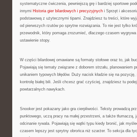
systematyczne ćwiczenia, pewniejszą grę i bardziej sportowe po
innymi
Historia gier bilardowych i precyzyjnych
i Sprzęt i akcesori
podstawową z użytecznymi tipami. Znajdziesz tu treści, które wyj
od pierwszych rzutów po sprytne rozwiązania. To nie jest tylko kr
przewodnik, który pomaga zrozumieć, dlaczego czasem wygrywa 
ustawienie stopy.
W części bilardowej omawiane są formaty stołowe oraz to, jak b
Pojawiają się tematy związane z doborem strzału, planowaniem pr
unikaniem typowych błędów. Duży nacisk kładzie się na pozycję, 
kontrolę białej bili. Jeśli chcesz grać czyściej, znajdziesz tu pode
powtarzalnych nawykach.
Snooker jest pokazany jako gra cierpliwości. Teksty prowadzą pr
punktowego, uczą pracy na małej przestrzeni, a także tłumaczą, j
odcinanie rywala. Pojawiają się wątki typu kiedy bronić, jak myśl
czasem lepszy jest sprytny obrońca niż szarżer. To sekcja dla tyc