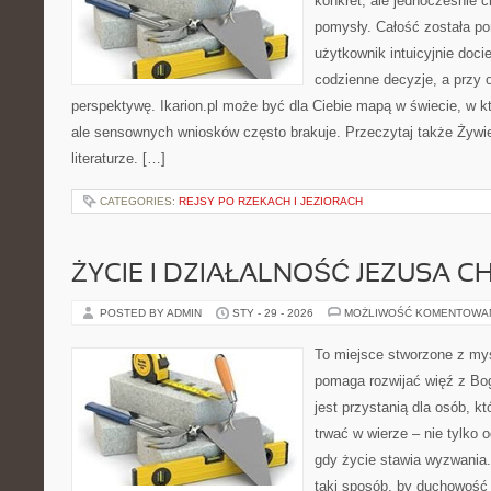
konkret, ale jednocześnie
pomysły. Całość została po
użytkownik intuicyjnie docie
codzienne decyzje, a przy 
perspektywę. Ikarion.pl może być dla Ciebie mapą w świecie, w kt
ale sensownych wniosków często brakuje. Przeczytaj także Żywien
literaturze. […]
CATEGORIES:
REJSY PO RZEKACH I JEZIORACH
ŻYCIE I DZIAŁALNOŚĆ JEZUSA 
POSTED BY ADMIN
STY - 29 - 2026
MOŻLIWOŚĆ KOMENTOWA
To miejsce stworzone z myś
pomaga rozwijać więź z Bo
jest przystanią dla osób, k
trwać w wierze – nie tylko o
gdy życie stawia wyzwania.
taki sposób, by duchowość 