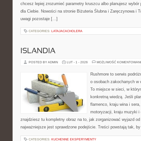
chcesz lepiej zrozumieć parametry kruszcu albo planujesz wybór p
dla Ciebie. Nowości na stronie Biżuteria Ślubna i Zaręczynowa i 
uwagi pozostaje […]
CATEGORIES:
LATAJACACHOLERA
ISLANDIA
POSTED BY ADMIN
LUT - 1 - 2026
MOŻLIWOŚĆ KOMENTOWAN
Rushmore to serwis podróżn
o osobach zakochanych w 
To miejsce w sieci, w który
konkretną wiedzą. Jeśli pla
flamenco, kraju wina i sera
motoryzacji, kraju muzyki i 
znajdziesz tu kompletny obraz na to, jak zorganizować wyjazd o
najważniejsze jest sprawdzone podejście. Treści powstają tak, by
CATEGORIES:
KUCHENNE EKSPERYMENTY