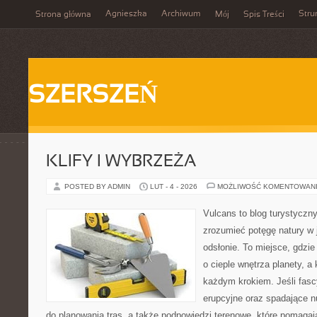
Agnieszka
Archiwum
Stru
Strona główna
Mój
Spis Treści
SZERSZEŃ
KLIFY I WYBRZEŻA
POSTED BY ADMIN
LUT - 4 - 2026
MOŻLIWOŚĆ KOMENTOWAN
Vulcans to blog turystyczny
zrozumieć potęgę natury w j
odsłonie. To miejsce, gdzie
o cieple wnętrza planety, a 
każdym krokiem. Jeśli fascy
erupcyjne oraz spadające nu
do planowania tras, a także podpowiedzi terenowe, które pomaga