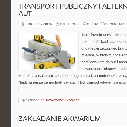
TRANSPORT PUBLICZNY I ALTER
AUT
POSTED BY ADMIN
LUT - 3 - 2026
MOŻLIWOŚĆ KOMENTOWAN
Taxi Drive to serwis tworz
taxi, miłośnikach samochod
chcą lepiej zrozumieć branż
miejsce, w którym codzienn
zamiłowaniem do aut i mądr
nowoczesna taksówka: od d
kontakt z pasażerem, aż po ochronę na drodze i rentowność prac
Najdziwniejsze samochody świata i Floty samochodowe i transport
[…]
CATEGORIES:
NOWOTWORY KOBIECE
ZAKŁADANIE AKWARIUM