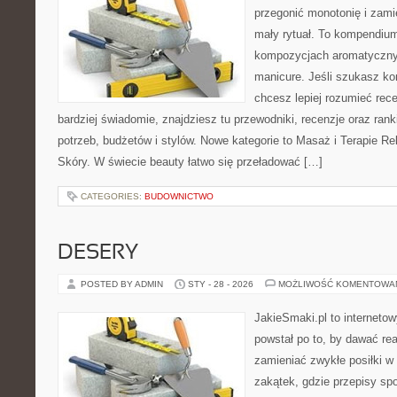
przegonić monotonię i zami
mały rytuał. To kompendiu
kompozycjach aromatyczny
manicure. Jeśli szukasz k
chcesz lepiej rozumieć rece
bardziej świadomie, znajdziesz tu przewodniki, recenzje oraz ra
potrzeb, budżetów i stylów. Nowe kategorie to Masaż i Terapie R
Skóry. W świecie beauty łatwo się przeładować […]
CATEGORIES:
BUDOWNICTWO
DESERY
POSTED BY ADMIN
STY - 28 - 2026
MOŻLIWOŚĆ KOMENTOWA
JakieSmaki.pl to internetow
powstał po to, by dawać rea
zamieniać zwykłe posiłki 
zakątek, gdzie przepisy sp