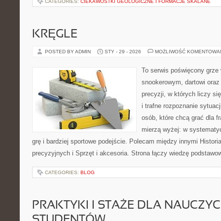
CATEGORIES:
CIEKAWOSTKI GEOLOGICZNE I FORMACJE SKALANE
KRĘGLE
POSTED BY ADMIN
STY - 29 - 2026
MOŻLIWOŚĆ KOMENTOWA
To serwis poświęcony grze 
snookerowym, dartowi oraz
precyzji, w których liczy s
i trafne rozpoznanie sytuacj
osób, które chcą grać dla fr
mierzą wyżej: w systematy
grę i bardziej sportowe podejście. Polecam między innymi Historia
precyzyjnych i Sprzęt i akcesoria. Strona łączy wiedzę podstawo
CATEGORIES:
BLOG
PRAKTYKI I STAŻE DLA NAUCZYCIE
STUDENTÓW