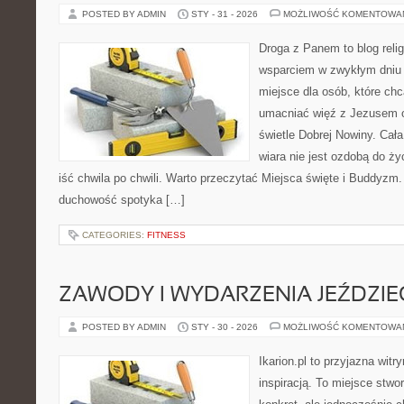
POSTED BY ADMIN
STY - 31 - 2026
MOŻLIWOŚĆ KOMENTOWA
Droga z Panem to blog relig
wsparciem w zwykłym dniu 
miejsce dla osób, które chc
umacniać więź z Jezusem o
świetle Dobrej Nowiny. Cała
wiara nie jest ozdobą do ży
iść chwila po chwili. Warto przeczytać Miejsca święte i Buddyzm.
duchowość spotyka […]
CATEGORIES:
FITNESS
ZAWODY I WYDARZENIA JEŹDZIE
POSTED BY ADMIN
STY - 30 - 2026
MOŻLIWOŚĆ KOMENTOWA
Ikarion.pl to przyjazna witr
inspiracją. To miejsce stwor