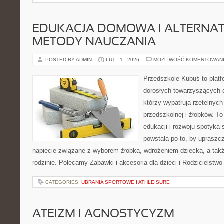
EDUKACJA DOMOWA I ALTERNA
METODY NAUCZANIA
POSTED BY ADMIN
LUT - 1 - 2026
MOŻLIWOŚĆ KOMENTOWAN
Przedszkole Kubuś to plat
dorosłych towarzyszących 
którzy wypatrują rzetelnych
przedszkolnej i żłobków. To
edukacji i rozwoju spotyka 
powstała po to, by upraszcz
napięcie związane z wyborem żłobka, wdrożeniem dziecka, a tak
rodzinie. Polecamy Zabawki i akcesoria dla dzieci i Rodzicielstw
CATEGORIES:
UBRANIA SPORTOWE I ATHLEISURE
ATEIZM I AGNOSTYCYZM