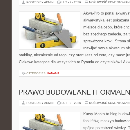
POSTED BY ADMIN
LUT - 2 - 2026
MOŻLIWOŚĆ KOMENTOWAN
Akwa-Pro to portal akwarys
akwarystyka jest pokazana 
miejsce dla osób, które ch
bez zbędnego zadęcia, za t
sprawdzone kroki. Strona s
rozwijać swoje akwarium s
stabilny, niezależnie od tego, czy startujesz od zera, czy masz j
Ciekawe kategorie dla wszystkich to Pytania od czytelników i Ak
CATEGORIES:
PANAMA
PRAWO BUDOWLANE I FORMALN
POSTED BY ADMIN
LUT - 2 - 2026
MOŻLIWOŚĆ KOMENTOWAN
Kursy Marko to blog budowl
forkliftów, maszyn budowla
spójną przestrzeń wiedzy. 