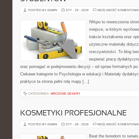
POSTED BY ADMIN
STY - 29 - 2026
MOŻLIWOŚĆ KOMENTOWA
IWspo to nowoczesna stron
miejsce, w którym wychowaw
trakcie kształcenia oraz o
użyteczne materiały dotyc
rzeczywistości. To blog tw
wspierać pracę dydaktyczną
oraz pomagać w podejmowaniu decyzji – od spraw formalnych p
Ciekawe kategorie to Psychologia w edukacji i Materiały dydaktyc
praktyce ta strona pełni rolę mapy […]
CATEGORIES:
MROŻONE DESERY
KOSMETYKI PROFESJONALNE
POSTED BY ADMIN
STY - 28 - 2026
MOŻLIWOŚĆ KOMENTOWA
Beat the boredom to serwis