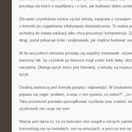
przydają się treści o współpracy i o tym, jak budować dobre ustale
Dla wielu czytelników istotne są też tematy związane z rozwojem 
o kierunki po zagadnienia zdobywania doświadczenia. To realna p
wchodzą do świata edukacji albo chcą poszerzyć kompetencje. Z
drogi, portal pokazuje kroki i podpowiada, jak mądrze budować swo
W tle wszystkich tematów przewija się wspólny mianownik: użytec
tworzony tak, by czytelnik po lekturze mógł zrobić krok dalej: uł
narzędzie. Dlatego język treści jest klarowny, a tematy są rozpi
ryzyk.
Osobną wartością jest formuła pytania i odpowiedzi. W środowisk
pojawia się nagle: problem, a wraz z nim pytania „co wolno?”, „co t
Taka przestrzeń pozwala uporządkować myślenie oraz znaleźć dob
użytkownik nie czuje się sam.
Ważne jest także to, że za treściami stoi zespół o różnych zaint
koncentrują się na metodach, inni na emocjach, a jeszcze inni n