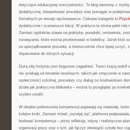
dotyczące edukacyjnej rzeczywistości. To blog tworzony z myślą
dydaktyczną, interpretować procedury oraz pomagać w podejmowa
formalnych po tematy wychowawcze. Ciekawe kategorie to
Psych
dydaktyczne i scenariusze lekcji. W praktyce ta strona pełni rolę
Zamiast ogólników stawia na praktykę: poradniki, omówienia, zest
rozwiązania, które można przetestować w świetlicy. Jeżeli ktoś
na uporządkowanie procedur, a równocześnie chce lepiej uczyć, 
dopasowane do różnych sytuacji.
Dużą siłą Instytutu jest bogactwo zagadnień. Treści krążą wokół s
nie uciekają od tematów wrażliwych, takich jak zmęczenie w zawo
społeczności szkolnej, procedury czy dialog ze środowiskiem do
działa jak praktyczna biblioteka – można tu przeglądać po konkre
szybko ustalić.
W obrębie podnoszenia kompetencji pojawiają się materiały, któr
kolejne kroki. Zamiast mówić „rozwijaj się”, platforma podpowiada
budować kompetencje – przez refleksję, rutyny i realistyczne plan
organizacji pracy oraz o tym, jak łączyć obowiązki szkołę bez cią