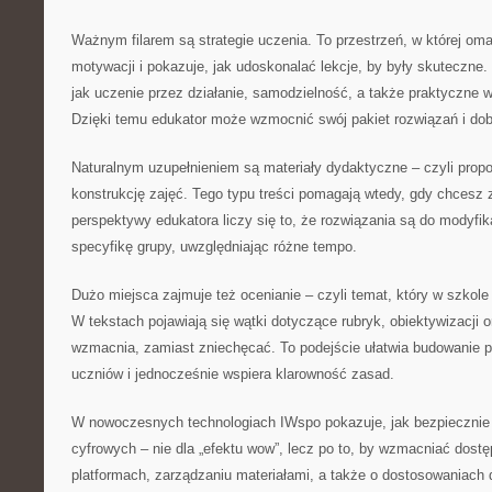
Ważnym filarem są strategie uczenia. To przestrzeń, w której om
motywacji i pokazuje, jak udoskonalać lekcje, by były skuteczne. 
jak uczenie przez działanie, samodzielność, a także praktyczn
Dzięki temu edukator może wzmocnić swój pakiet rozwiązań i dobr
Naturalnym uzupełnieniem są materiały dydaktyczne – czyli propoz
konstrukcję zajęć. Tego typu treści pomagają wtedy, gdy chcesz z
perspektywy edukatora liczy się to, że rozwiązania są do modyfik
specyfikę grupy, uwzględniając różne tempo.
Dużo miejsca zajmuje też ocenianie – czyli temat, który w szkole
W tekstach pojawiają się wątki dotyczące rubryk, obiektywizacji or
wzmacnia, zamiast zniechęcać. To podejście ułatwia budowanie 
uczniów i jednocześnie wspiera klarowność zasad.
W nowoczesnych technologiach IWspo pokazuje, jak bezpiecznie
cyfrowych – nie dla „efektu wow”, lecz po to, by wzmacniać dost
platformach, zarządzaniu materiałami, a także o dostosowaniach 