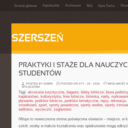
Agnieszka
Archiwum
Stru
Strona główna
Mój
Spis Treści
SZERSZEŃ
PRAKTYKI I STAŻE DLA NAUCZYCIE
STUDENTÓW
POSTED BY ADMIN
POSTED ON STY - 29 - 2026
MOŻLIWOŚĆ 
WYŁĄCZONA
Tagi:
akcesoria turystyczne
,
bagaże
,
bilety lotnicze
,
biura podróży
kajakarstwo
,
kulturystyka
,
linie lotnicze
,
lotniska
,
narty
,
nurkowan
pływanie
,
podróże lotnicze
,
podróże tematyczne
,
rejsy
,
rekreacja
,
snowboard
,
sport
,
sporty powietrzne
,
sporty wodne
,
sporty zimow
wellness
,
wycieczki
,
żeglarstwo
IWspo to nowoczesna strona poświęcona oświacie – miejsce, w 
szkół, osoby w trakcie kształcenia oraz opiekunowie mogą odkryć