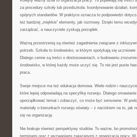
Kolejny ważny dział to organizacja pracy. Tu pojawiają się treści 
za procedury szkoły lub przedszkola: koordynowanie działań, ko
spójnych standardów. W praktyce oznacza to podpowiedzi dotyczą
też bardziej „miękkie” elementy, jak rozmowy. Dzięki temu wicedy
zarządzać, a nauczyciele zyskują porządek.
Ważną przestrzenią są również zagadnienia związane z inkluzywn
potrzeb. Szkoła to środowisko, w którym spotykają się uczniowie
Dlatego cenne są treści o dostosowaniach, o budowaniu zrozumien
środowisko, w której każdy może uczyć się. To nie jest puste has
praca.
Swoje miejsce ma też edukacja domowa. Wiele rodzin i nauczycie
które lepiej odpowiadają na specyfikę rozwoju. Dlatego omawiani
uporządkować temat i zobaczyć, co może być sensowne. W podo
materiały o kierunkach rozwoju oświaty – z naciskiem na to, jak
się na organizację.
Nie brakuje również perspektywy studiów. To ważne, bo promotorz
terminami oraz z wyzwaniami związanymi z organizacją pracy. W