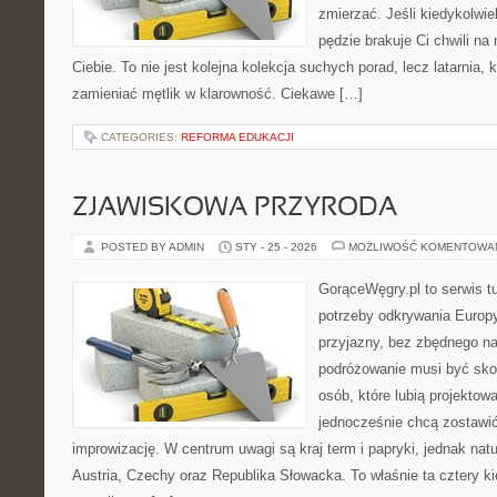
zmierzać. Jeśli kiedykolwi
pędzie brakuje Ci chwili na
Ciebie. To nie jest kolejna kolekcja suchych porad, lecz latarnia,
zamieniać mętlik w klarowność. Ciekawe […]
CATEGORIES:
REFORMA EDUKACJI
ZJAWISKOWA PRZYRODA
POSTED BY ADMIN
STY - 25 - 2026
MOŻLIWOŚĆ KOMENTOWA
GorąceWęgry.pl to serwis tu
potrzeby odkrywania Europ
przyjazny, bez zbędnego na
podróżowanie musi być sko
osób, które lubią projektow
jednocześnie chcą zostawić
improwizację. W centrum uwagi są kraj term i papryki, jednak natur
Austria, Czechy oraz Republika Słowacka. To właśnie ta cztery ki