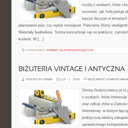
myślą o osobach, które chc
rozumieć, jak funkcjonuje 
lepsze decyzje w tematach 
planowanie prac czy wybór rozwiązań. Polecamy Domy inteligent
Materiały budowlane. Strona koncentruje się na praktyce: zamias
konkret. W […]
CATEGORIES:
PORADY DLA POCZĄTKUJĄCYCH
BIŻUTERIA VINTAGE I ANTYCZNA
POSTED BY ADMIN
LUT - 1 - 2026
MOŻLIWOŚĆ KOMENTOWAN
Strona Godziszewscy.pl to 
o osobach, które interesuje 
oraz odkup złota w Zamościu
internetowy, w którym łączą
praktyczną wiedzą zakupow
sprawdzonego kompendium p