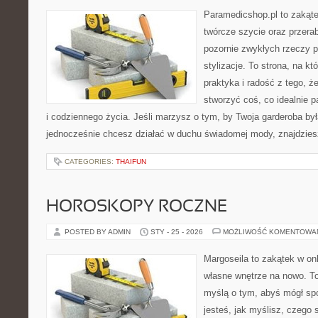
Paramedicshop.pl to zakąte
twórcze szycie oraz przerab
pozornie zwykłych rzeczy p
stylizacje. To strona, na któ
praktyka i radość z tego, 
stworzyć coś, co idealnie p
i codziennego życia. Jeśli marzysz o tym, by Twoja garderoba była
jednocześnie chcesz działać w duchu świadomej mody, znajdzie
CATEGORIES:
THAIFUN
HOROSKOPY ROCZNE
POSTED BY ADMIN
STY - 25 - 2026
MOŻLIWOŚĆ KOMENTOWA
Margoseila to zakątek w on
własne wnętrze na nowo. To
myślą o tym, abyś mógł sp
jesteś, jak myślisz, czego