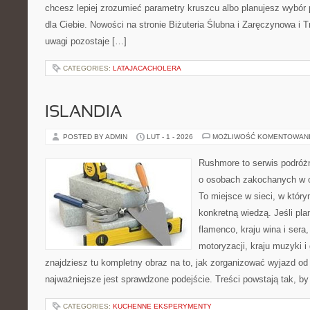
chcesz lepiej zrozumieć parametry kruszcu albo planujesz wybór p
dla Ciebie. Nowości na stronie Biżuteria Ślubna i Zaręczynowa i 
uwagi pozostaje […]
CATEGORIES:
LATAJACACHOLERA
ISLANDIA
POSTED BY ADMIN
LUT - 1 - 2026
MOŻLIWOŚĆ KOMENTOWAN
Rushmore to serwis podróżn
o osobach zakochanych w 
To miejsce w sieci, w który
konkretną wiedzą. Jeśli pla
flamenco, kraju wina i sera
motoryzacji, kraju muzyki i 
znajdziesz tu kompletny obraz na to, jak zorganizować wyjazd o
najważniejsze jest sprawdzone podejście. Treści powstają tak, by
CATEGORIES:
KUCHENNE EKSPERYMENTY