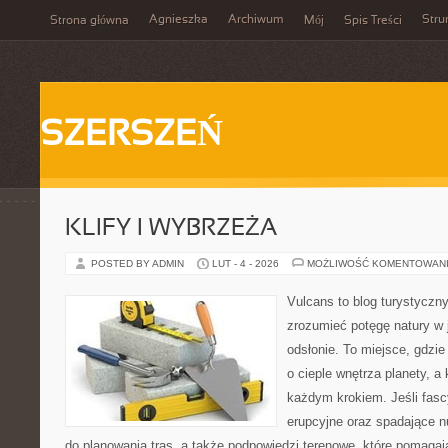
Agnieszka
Archiwum
Stru
Strona główna
Mój
Spis Treści
SZERSZEŃ
KLIFY I WYBRZEŻA
POSTED BY ADMIN
LUT - 4 - 2026
MOŻLIWOŚĆ KOMENTOWAN
Vulcans to blog turystyczny
zrozumieć potęgę natury w j
odsłonie. To miejsce, gdzie
o cieple wnętrza planety, a 
każdym krokiem. Jeśli fascy
erupcyjne oraz spadające nu
do planowania tras, a także podpowiedzi terenowe, które pomaga