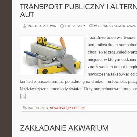
TRANSPORT PUBLICZNY I ALTER
AUT
POSTED BY ADMIN
LUT - 3 - 2026
MOŻLIWOŚĆ KOMENTOWAN
Taxi Drive to serwis tworz
taxi, miłośnikach samochod
chcą lepiej zrozumieć branż
miejsce, w którym codzienn
zamiłowaniem do aut i mądr
nowoczesna taksówka: od d
kontakt z pasażerem, aż po ochronę na drodze i rentowność prac
Najdziwniejsze samochody świata i Floty samochodowe i transport
[…]
CATEGORIES:
NOWOTWORY KOBIECE
ZAKŁADANIE AKWARIUM