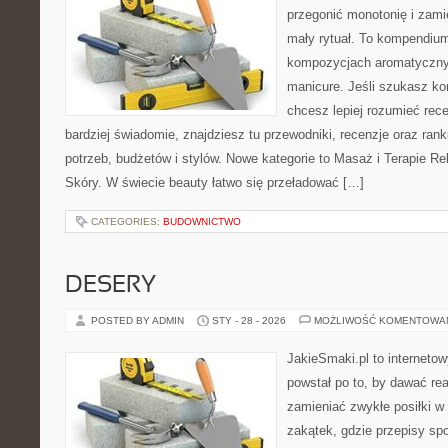
przegonić monotonię i zami
mały rytuał. To kompendiu
kompozycjach aromatyczny
manicure. Jeśli szukasz k
chcesz lepiej rozumieć rece
bardziej świadomie, znajdziesz tu przewodniki, recenzje oraz ra
potrzeb, budżetów i stylów. Nowe kategorie to Masaż i Terapie R
Skóry. W świecie beauty łatwo się przeładować […]
CATEGORIES:
BUDOWNICTWO
DESERY
POSTED BY ADMIN
STY - 28 - 2026
MOŻLIWOŚĆ KOMENTOWA
JakieSmaki.pl to internetow
powstał po to, by dawać rea
zamieniać zwykłe posiłki 
zakątek, gdzie przepisy sp