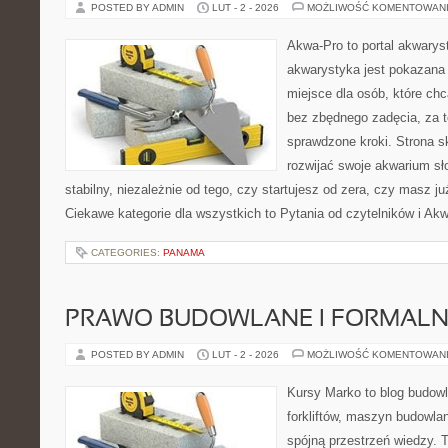
POSTED BY ADMIN
LUT - 2 - 2026
MOŻLIWOŚĆ KOMENTOWAN
Akwa-Pro to portal akwarys
akwarystyka jest pokazana 
miejsce dla osób, które ch
bez zbędnego zadęcia, za t
sprawdzone kroki. Strona s
rozwijać swoje akwarium s
stabilny, niezależnie od tego, czy startujesz od zera, czy masz j
Ciekawe kategorie dla wszystkich to Pytania od czytelników i Ak
CATEGORIES:
PANAMA
PRAWO BUDOWLANE I FORMALN
POSTED BY ADMIN
LUT - 2 - 2026
MOŻLIWOŚĆ KOMENTOWAN
Kursy Marko to blog budowl
forkliftów, maszyn budowla
spójną przestrzeń wiedzy. 