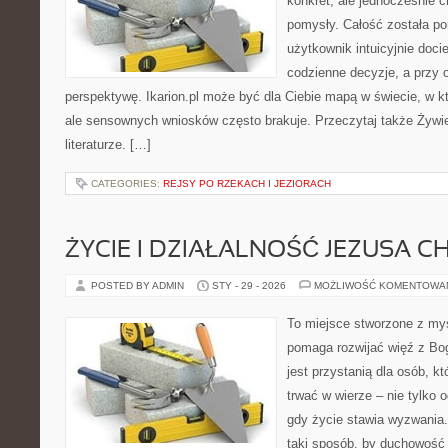
konkret, ale jednocześnie
pomysły. Całość została po
użytkownik intuicyjnie docie
codzienne decyzje, a przy 
perspektywę. Ikarion.pl może być dla Ciebie mapą w świecie, w kt
ale sensownych wniosków często brakuje. Przeczytaj także Żywien
literaturze. […]
CATEGORIES:
REJSY PO RZEKACH I JEZIORACH
ŻYCIE I DZIAŁALNOŚĆ JEZUSA 
POSTED BY ADMIN
STY - 29 - 2026
MOŻLIWOŚĆ KOMENTOWA
To miejsce stworzone z myś
pomaga rozwijać więź z Bo
jest przystanią dla osób, k
trwać w wierze – nie tylko o
gdy życie stawia wyzwania.
taki sposób, by duchowość 