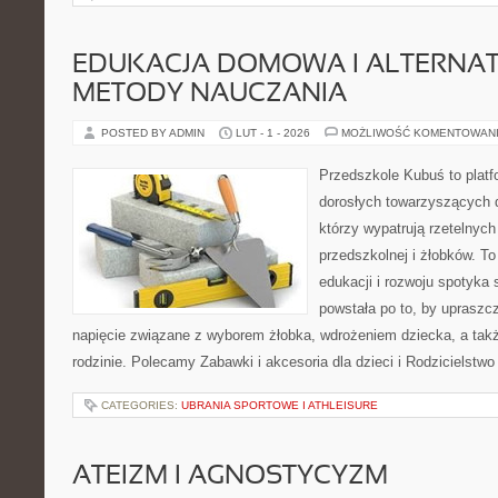
EDUKACJA DOMOWA I ALTERNA
METODY NAUCZANIA
POSTED BY ADMIN
LUT - 1 - 2026
MOŻLIWOŚĆ KOMENTOWAN
Przedszkole Kubuś to plat
dorosłych towarzyszących 
którzy wypatrują rzetelnych
przedszkolnej i żłobków. To
edukacji i rozwoju spotyka 
powstała po to, by upraszcz
napięcie związane z wyborem żłobka, wdrożeniem dziecka, a tak
rodzinie. Polecamy Zabawki i akcesoria dla dzieci i Rodzicielstw
CATEGORIES:
UBRANIA SPORTOWE I ATHLEISURE
ATEIZM I AGNOSTYCYZM