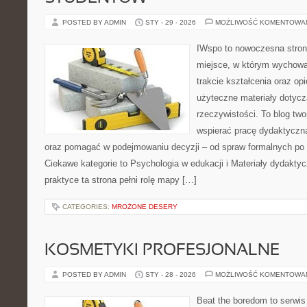
POSTED BY ADMIN
STY - 29 - 2026
MOŻLIWOŚĆ KOMENTOWA
IWspo to nowoczesna stron
miejsce, w którym wychowaw
trakcie kształcenia oraz o
użyteczne materiały dotyc
rzeczywistości. To blog tw
wspierać pracę dydaktyczną
oraz pomagać w podejmowaniu decyzji – od spraw formalnych p
Ciekawe kategorie to Psychologia w edukacji i Materiały dydaktyc
praktyce ta strona pełni rolę mapy […]
CATEGORIES:
MROŻONE DESERY
KOSMETYKI PROFESJONALNE
POSTED BY ADMIN
STY - 28 - 2026
MOŻLIWOŚĆ KOMENTOWA
Beat the boredom to serwis