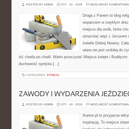
POSTED BY ADMIN
STY - 31 - 2026
MOŻLIWOŚĆ KOMENTOWA
Droga z Panem to blog relig
wsparciem w zwykłym dniu 
miejsce dla osób, które chc
umacniać więź z Jezusem o
świetle Dobrej Nowiny. Cała
wiara nie jest ozdobą do ży
iść chwila po chwili. Warto przeczytać Miejsca święte i Buddyzm.
duchowość spotyka […]
CATEGORIES:
FITNESS
ZAWODY I WYDARZENIA JEŹDZIE
POSTED BY ADMIN
STY - 30 - 2026
MOŻLIWOŚĆ KOMENTOWA
Ikarion.pl to przyjazna witr
inspiracją. To miejsce stwor