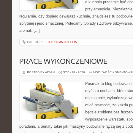
a kuchnia przestaje być obo
przyjemnością. Niezależnie
regularnie, czy dopiero oswajasz kuchnię, znajdziesz tu podpowi
sprytniej i jeść smaczniej. Polecamy Obiady i Zdrowe odżywianie.
aromat, […]
CATEGORIES:
KARCZMAJANDURA
PRACE WYKOŃCZENIOWE
POSTED BY ADMIN
STY - 28 - 2026
MOŻLIWOŚĆ KOMENTOWA
Pusmak to blog budowlano-
myślą o osobach, które sta
mieszkanie, wykańczają wnę
mieć pewność, że każda p
będzie zrobiona bez fuszerk
wyposażenie warsztatu spot
poradami, a tematy takie jak maszyny budowlane łączą się z cod