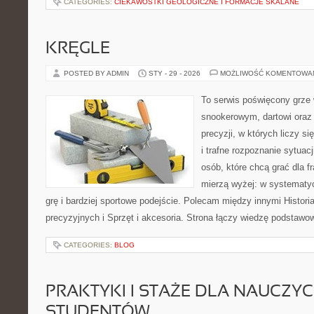
CATEGORIES:
CIEKAWOSTKI GEOLOGICZNE I FORMACJE SKALANE
KRĘGLE
POSTED BY ADMIN
STY - 29 - 2026
MOŻLIWOŚĆ KOMENTOWA
To serwis poświęcony grze 
snookerowym, dartowi oraz
precyzji, w których liczy s
i trafne rozpoznanie sytuacj
osób, które chcą grać dla fr
mierzą wyżej: w systematy
grę i bardziej sportowe podejście. Polecam między innymi Historia
precyzyjnych i Sprzęt i akcesoria. Strona łączy wiedzę podstawo
CATEGORIES:
BLOG
PRAKTYKI I STAŻE DLA NAUCZYCIE
STUDENTÓW