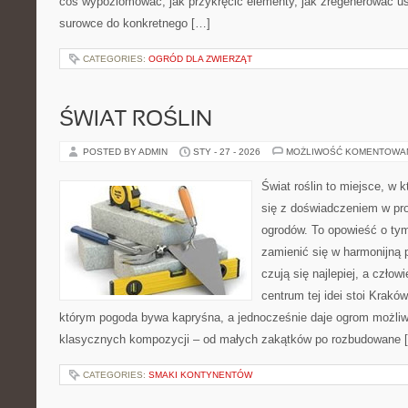
coś wypoziomować, jak przykręcić elementy, jak zregenerować us
surowce do konkretnego […]
CATEGORIES:
OGRÓD DLA ZWIERZĄT
ŚWIAT ROŚLIN
POSTED BY ADMIN
STY - 27 - 2026
MOŻLIWOŚĆ KOMENTOWA
Świat roślin to miejsce, w k
się z doświadczeniem w proj
ogrodów. To opowieść o tym
zamienić się w harmonijną p
czują się najlepiej, a czło
centrum tej idei stoi Kraków 
którym pogoda bywa kapryśna, a jednocześnie daje ogrom możliw
klasycznych kompozycji – od małych zakątków po rozbudowane 
CATEGORIES:
SMAKI KONTYNENTÓW