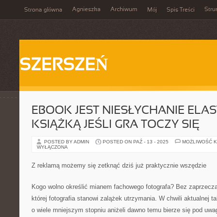
Agnieszka
Archiwum
Stru
Strona główna
Mój
Spis Treści
SZERSZEŃ
EBOOK JEST NIESŁYCHANIE ELA
KSIĄŻKĄ JEŚLI GRA TOCZY SIĘ
POSTED BY ADMIN
POSTED ON PAŹ - 13 - 2025
MOŻLIWOŚĆ 
WYŁĄCZONA
Z reklamą możemy się zetknąć dziś już praktycznie wszędzie
Kogo wolno określić mianem fachowego fotografa? Bez zaprzeczan
której fotografia stanowi zalążek utrzymania. W chwili aktualnej ta
o wiele mniejszym stopniu aniżeli dawno temu bierze się pod uwa