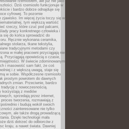
resowanie rzemiosłem, ale już nie jako
eszłości. Dziś rzemiosło funkcjonuje w
ście i bardzo dobrze odnajduje się
oce cyfrowej. To pozornie
 zjawisko. Im więcej życia toczy się w
niematerialnej, tym większą wartość
eć rzeczy, które czuć pod palcami,
ślady pracy konkretnego człowieka i
da się do końca sprowadzić do
zoru. Ręcznie wykonana ceramika,
alnego stolarza, tkane tekstylia,
wiane tradycyjnymi metodami czy
orzona w małej pracowni przyciągają nie
ką. Przyciągają opowieścią o czasie,
 umiejętności. W świecie zdominowanym
ech i masowość sam fakt, że coś
olniej i z większą uwagą, staje się
amą w sobie. Współczesne rzemiosło
dnak prostym powrotem do dawnych
adnych zmian. Przeciwnie, bardzo
 tradycję z nowoczesnością.
y korzystają z mediów
owych, sprzedają przez internet,
 proces tworzenia, rozmawiają z
zpośrednio i budują wokół swoich
zności zainteresowane nie tylko
cowym, ale także drogą prowadzącą
tania. Dzięki technologii mała
oże dziś dotrzeć do odbiorców z
sc kraju, a nawet świata. Dawniej