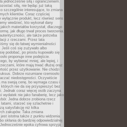
ła jednocześnie siłą i ograniczeniem.
zostać siłą, nie będąc już taką
 co szczególnie interesujące, to zmiana
mych klientów. Coraz częściej
 wyłącznie produkt, lecz również sens
emy wiedzieć, kto wykonał dany
 jakich materiałów korzystał, dlaczego
formę, jak długo trwał proces tworzenia.
autentyczności, ale także potrzeba
acji z rzeczami. Przez lata
iśmy się do łatwej wymienialności
 Jeśli coś się zużywało albo
się podobać, po prostu kupowało się
sło proponuje inne podejście.
ego, by wybierać mniej, ale lepiej, i
rzeczami, które mają trwać dłużej oraz
rtość przez użytkowanie. Nie chodzi
luksus. Dobrze rozumiane rzemiosło
naczać niedostępności. Oczywiście
a ma swoją cenę, bo wymaga czasu i
 których nie da się przyspieszyć bez
ci. Jednak coraz więcej osób zaczyna
ki wydatek nie jako fanaberię, lecz jako
bór. Jedna dobrze zrobiona rzecz
latami, starzeć się szlachetnie i
ą satysfakcję niż kilka
ch zakupów. Taka zmiana
jest istotna także z punktu widzenia
bo skłania do bardziej odpowiedzialnej
 Jednocześnie epoka cyfrowa sprzyja