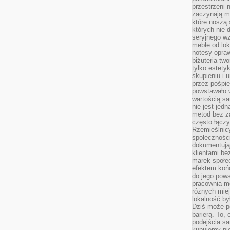
przestrzeni 
zaczynają mi
które noszą 
których nie 
seryjnego w
meble od lok
notesy opra
biżuteria tw
tylko estety
skupieniu i
przez pośpi
powstawało w
wartością s
nie jest je
metod bez ż
często łączy
Rzemieślnic
społeczności
dokumentują
klientami be
marek społec
efektem koń
do jego pows
pracownia m
różnych miej
lokalność by
Dziś może po
barierą. To,
podejścia sa
kupujemy nie