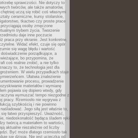
otrzebę sprawczości. Nie dotyczy to
owych twórców, ale także amatorów,
 chętniej uczą się robić coś własnymi
ztaty ceramiczne, kursy stolarskie,
oligatorstwo, tkactwo czy proste prace
 przyciągają osoby zmęczone
rtualnym trybem życia. Tworzenie
rzedmiotu daje inne poczucie
niż praca przy ekranie. Jest konkretne,
 czytelne. Widać efekt, czuje się opór
ozumie się wagę błędu i wartość
 doświadczenie porządkujące, a
wieżające, bo przypomina, że
afi coś realnie zrobić, a nie tylko
znaczy to, że technologia jest dla
agrożeniem. W wielu przypadkach staje
zymierzeńcem. Ułatwia znalezienie
okumentowanie procesu, prowadzenie
pozyskiwanie materiałów i wymianę
lem pojawia się dopiero wtedy, gdy
 zaczyna wymuszać tempo niezgodne z
ej pracy. Rzemiosło nie wygrywa z
ukcją szybkością i nie powinno
 naśladować. Jego siłą jest właśnie to,
 się łatwo przyspieszyć. Uważność,
ie, niedoskonałość będąca śladem ręki
ędzy twórcą a materiałem to wartości,
ają aktualne niezależnie od liczby
ędzi. Być może dlatego rzemiosło tak
duje się dzisiaj. Nie jest ucieczką od