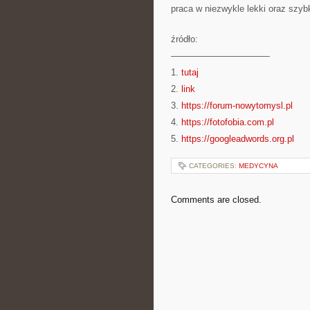
praca w niezwykle lekki oraz szyb
źródło:
———————————
1.
tutaj
2.
link
3.
https://forum-nowytomysl.pl
4.
https://fotofobia.com.pl
5.
https://googleadwords.org.pl
CATEGORIES:
MEDYCYNA
Comments are closed.