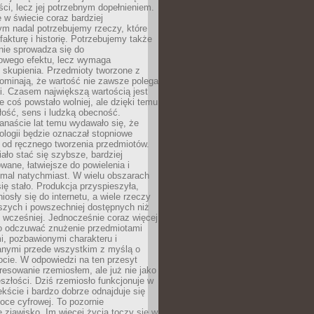
i, lecz jej potrzebnym dopełnieniem.
 w świecie coraz bardziej
ym nadal potrzebujemy rzeczy, które
 fakturę i historię. Potrzebujemy także
 nie sprowadza się do
owego efektu, lecz wymaga
 i skupienia. Przedmioty tworzone z
ominają, że wartość nie zawsze polega
i. Czasem największą wartością jest
że coś powstało wolniej, ale dzięki temu
łość, sens i ludzką obecność.
anaście lat temu wydawało się, że
ologii będzie oznaczał stopniowe
 od ręcznego tworzenia przedmiotów.
ło stać się szybsze, bardziej
ane, łatwiejsze do powielenia i
emal natychmiast. W wielu obszarach
się stało. Produkcja przyspieszyła,
iosły się do internetu, a wiele rzeczy
ńszych i powszechniej dostępnych niż
 wcześniej. Jednocześnie coraz więcej
o odczuwać znużenie przedmiotami
, pozbawionymi charakteru i
anymi przede wszystkim z myślą o
cie. W odpowiedzi na ten przesyt
resowanie rzemiosłem, ale już nie jako
eszłości. Dziś rzemiosło funkcjonuje w
ście i bardzo dobrze odnajduje się
oce cyfrowej. To pozornie
 zjawisko. Im więcej życia toczy się w