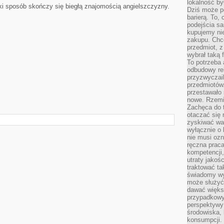
lokalność by
ki sposób skończy się biegłą znajomością angielszczyzny.
Dziś może po
barierą. To,
podejścia sa
kupujemy nie
zakupu. Chc
przedmiot, z
wybrał taką 
To potrzeba 
odbudowy rel
przyzwyczail
przedmiotów.
przestawało 
nowe. Rzemio
Zachęca do t
otaczać się 
zyskiwać wa
wyłącznie o 
nie musi oz
ręczna prac
kompetencji,
utraty jakoś
traktować ta
świadomy wy
może służyć 
dawać większ
przypadkowy
perspektywy 
środowiska, 
konsumpcji.