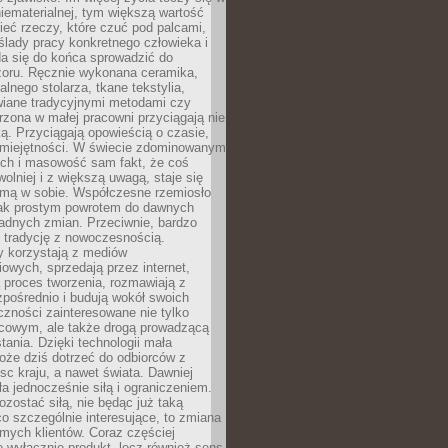
niematerialnej, tym większą wartość
eć rzeczy, które czuć pod palcami,
ślady pracy konkretnego człowieka i
da się do końca sprowadzić do
zoru. Ręcznie wykonana ceramika,
alnego stolarza, tkane tekstylia,
wiane tradycyjnymi metodami czy
orzona w małej pracowni przyciągają nie
ką. Przyciągają opowieścią o czasie,
 umiejętności. W świecie zdominowanym
ech i masowość sam fakt, że coś
olniej i z większą uwagą, staje się
amą w sobie. Współczesne rzemiosło
dnak prostym powrotem do dawnych
adnych zmian. Przeciwnie, bardzo
 tradycję z nowoczesnością.
y korzystają z mediów
owych, sprzedają przez internet,
 proces tworzenia, rozmawiają z
zpośrednio i budują wokół swoich
zności zainteresowane nie tylko
cowym, ale także drogą prowadzącą
tania. Dzięki technologii mała
oże dziś dotrzeć do odbiorców z
sc kraju, a nawet świata. Dawniej
ła jednocześnie siłą i ograniczeniem.
zostać siłą, nie będąc już taką
 co szczególnie interesujące, to zmiana
mych klientów. Coraz częściej
 wyłącznie produkt, lecz również sens