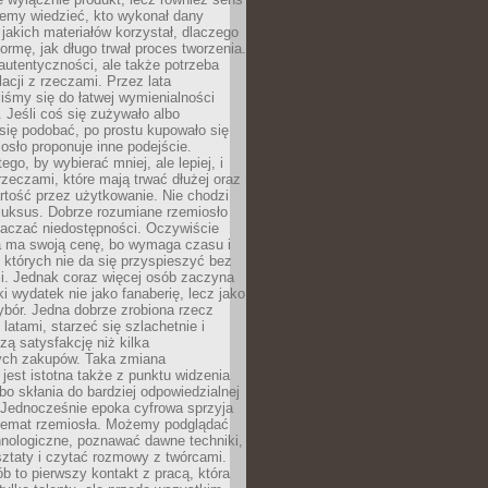
emy wiedzieć, kto wykonał dany
 jakich materiałów korzystał, dlaczego
formę, jak długo trwał proces tworzenia.
autentyczności, ale także potrzeba
acji z rzeczami. Przez lata
iśmy się do łatwej wymienialności
 Jeśli coś się zużywało albo
się podobać, po prostu kupowało się
sło proponuje inne podejście.
ego, by wybierać mniej, ale lepiej, i
rzeczami, które mają trwać dłużej oraz
rtość przez użytkowanie. Nie chodzi
luksus. Dobrze rozumiane rzemiosło
naczać niedostępności. Oczywiście
a ma swoją cenę, bo wymaga czasu i
 których nie da się przyspieszyć bez
ci. Jednak coraz więcej osób zaczyna
ki wydatek nie jako fanaberię, lecz jako
bór. Jedna dobrze zrobiona rzecz
latami, starzeć się szlachetnie i
ą satysfakcję niż kilka
ch zakupów. Taka zmiana
jest istotna także z punktu widzenia
bo skłania do bardziej odpowiedzialnej
 Jednocześnie epoka cyfrowa sprzyja
 temat rzemiosła. Możemy podglądać
hnologiczne, poznawać dawne techniki,
ztaty i czytać rozmowy z twórcami.
ób to pierwszy kontakt z pracą, która