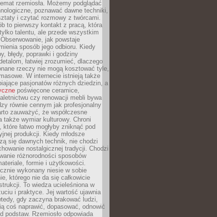
 temat rzemiosła. Możemy podglądać
hnologiczne, poznawać dawne techniki,
ztaty i czytać rozmowy z twórcami.
ób to pierwszy kontakt z pracą, która
ylko talentu, ale przede wszystkim
. Obserwowanie, jak powstaje
mienia sposób jego odbioru. Kiedy
y, błędy, poprawki i godziny
etalom, łatwiej zrozumieć, dlaczego
onane rzeczy nie mogą kosztować tyle,
masowe. W internecie istnieją także
iające pasjonatów różnych dziedzin, a
yczne
poświęcone ceramice,
kaletnictwu czy renowacji mebli bywa
zy równie cennym jak profesjonalny
arto zauważyć, że współczesne
 także wymiar kulturowy. Chroni
, które łatwo mogłyby zniknąć pod
jnej produkcji. Kiedy młodsze
zą się dawnych technik, nie chodzi
chowanie nostalgicznej tradycji. Chodzi
wanie różnorodności sposobów
ateriale, formie i użytkowości.
ęcznie wykonany niesie w sobie
e, którego nie da się całkowicie
strukcji. To wiedza ucieleśniona w
uciu i praktyce. Jej wartość ujawnia
wtedy, gdy zaczyna brakować ludzi,
fią coś naprawić, dopasować, odnowić
 od podstaw. Rzemiosło odpowiada