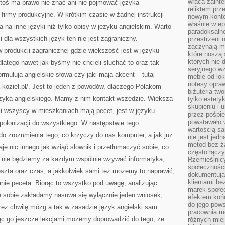
wraca zainte
ktoś ma prawo nie znać ani nie pojmować języka
reliktem prz
 firmy produkcyjne. W krótkim czasie w żadnej instrukcji
nowym kontek
właśnie w ep
 na inne języki niż tylko opisy w języku angielskim. Warto
paradoksalne
 dla wszystkich język ten nie jest zagraniczny.
przestrzeni 
zaczynają mi
 produkcji zagranicznej gdzie większość jest w języku
które noszą 
których nie 
latego nawet jak byśmy nie chcieli słuchać to oraz tak
seryjnego w
rmułują angielskie słowa czy jaki mają akcent – tutaj
meble od lok
notesy opra
koziel.pl/. Jest to jeden z powodów, dlaczego Polakom
biżuteria tw
języka angielskiego. Mamy z nim kontakt wszędzie. Większa
tylko estety
skupieniu i
li wszyscy w mieszkaniach mają pecet, jest w języku
przez pośpi
powstawało w
polonizacji do wszystkiego. W następstwie tego
wartością s
zrozumienia tego, co krzyczy do nas komputer, a jak już
nie jest je
metod bez ż
aje nic innego jak wziąć słownik i przetłumaczyć sobie, co
często łączy
ż nie będziemy za każdym wspólnie wzywać informatyka,
Rzemieślnic
społeczności
oszta oraz czas, a jakkolwiek sami też możemy to naprawić,
dokumentują
klientami be
anie peceta. Biorąc to wszystko pod uwagę, analizując
marek społec
ie sobie zakładamy nasuwa się wyłącznie jeden wniosek,
efektem koń
do jego pows
rzez chwilę mózg a tak w zasadzie język angielski sam
pracownia m
c go jeszcze lekcjami możemy doprowadzić do tego, że
różnych miej