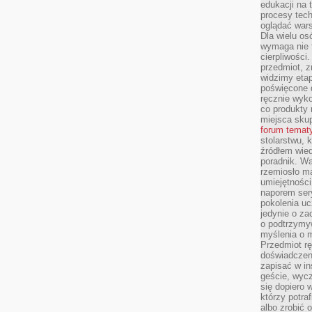
edukacji na
procesy tec
oglądać wars
Dla wielu os
wymaga nie t
cierpliwości
przedmiot, z
widzimy etap
poświęcone d
ręcznie wyk
co produkty 
miejsca skup
forum temat
stolarstwu, 
źródłem wied
poradnik. W
rzemiosło ma
umiejętności
naporem sery
pokolenia uc
jedynie o za
o podtrzymy
myślenia o m
Przedmiot r
doświadczeni
zapisać w in
geście, wycz
się dopiero 
którzy potra
albo zrobić