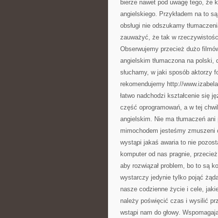
bierze nawet pod uwagę tego, że 
angielskiego. Przykładem na to są
obsługi nie odszukamy tłumaczenia
zauważyć, że tak w rzeczywistości
Obserwujemy przecież dużo filmów
angielskim tłumaczona na polski, d
słuchamy, w jaki sposób aktorzy fo
rekomendujemy http://www.izabela-
łatwo nadchodzi kształcenie się 
część oprogramowań, a w tej chwi
angielskim. Nie ma tłumaczeń ani 
mimochodem jesteśmy zmuszeni do 
wystąpi jakaś awaria to nie pozost
komputer od nas pragnie, przecie
aby rozwiązał problem, bo to są k
wystarczy jedynie tylko pojąć żąd
nasze codzienne życie i cele, jak
należy poświęcić czas i wysilić p
wstąpi nam do głowy. Wspomagają