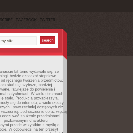
SCRIBE
FACEBOOK
TWITTER
anaście lat temu wydawało się, że
ologii będzie oznaczał stopniowe
 od ręcznego tworzenia przedmiotów.
ło stać się szybsze, bardziej
ane, łatwiejsze do powielenia i
emal natychmiast. W wielu obszarach
się stało. Produkcja przyspieszyła,
iosły się do internetu, a wiele rzeczy
ńszych i powszechniej dostępnych niż
 wcześniej. Jednocześnie coraz więcej
o odczuwać znużenie przedmiotami
, pozbawionymi charakteru i
anymi przede wszystkim z myślą o
cie. W odpowiedzi na ten przesyt