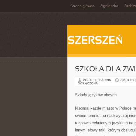
Agnieszka
Archi
Strona główna
SZERSZEŃ
SZKOŁA DLA ZW
POSTED BY ADMIN
POSTED ON 
WYŁĄCZONA
Szkoły języków obcych
Nieomal każde miasto w Polsce ma
swoim terenie ma nadzwyczaj niem
rozpowszechnionym językiem na glo
innymi słowy taki, którym obsług