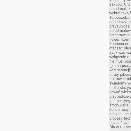
zakupu. Chc
przedmiot, z
wybrał taką 
To potrzeba 
odbudowy rel
przyzwyczail
przedmiotów.
przestawało 
nowe. Rzemio
Zachęca do t
otaczać się 
zyskiwać wa
wyłącznie o 
nie musi oz
ręczna prac
kompetencji,
utraty jakoś
traktować ta
świadomy wy
może służyć 
dawać większ
przypadkowy
perspektywy 
środowiska, 
konsumpcji.
edukacji na
procesy tec
oglądać wars
Dla wielu os