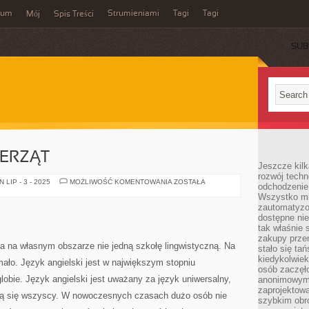
wum
Strumieniami
Tagi
Tagi
Mój
Spis Treści
SUB
IERZĄT
Jeszcze kilk
rozwój techn
SZKOŁA
LIP - 3 - 2025
MOŻLIWOŚĆ KOMENTOWANIA
ZOSTAŁA
odchodzenie
DLA
Wszystko mia
ZWIERZĄT
zautomatyzow
dostępne ni
tak właśnie 
zakupy przen
 na własnym obszarze nie jedną szkołę lingwistyczną. Na
stało się ta
kiedykolwiek
ało. Język angielski jest w największym stopniu
osób zaczęł
bie. Język angielski jest uważany za język uniwersalny,
anonimowymi
zaprojektow
ują się wszyscy. W nowoczesnych czasach dużo osób nie
szybkim obro