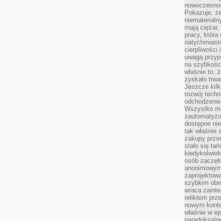
nowoczesnośc
Pokazuje, że
niematerialn
mają ciężar,
pracy, która
natychmiast
cierpliwości
uwagą przyp
na szybkośc
właśnie to, 
zyskało trwa
Jeszcze kilk
rozwój techn
odchodzenie
Wszystko mia
zautomatyzow
dostępne ni
tak właśnie 
zakupy przen
stało się ta
kiedykolwiek
osób zaczęł
anonimowymi
zaprojektow
szybkim obro
wraca zainte
reliktem prz
nowym kontek
właśnie w ep
paradoksalne