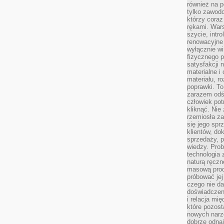
również na p
tylko zawod
którzy coraz
rękami. Wars
szycie, intr
renowacyjne
wyłącznie wi
fizycznego p
satysfakcji 
materialne i
materiału, r
poprawki. To
zarazem odś
człowiek potr
kliknąć. Nie 
rzemiosła z
się jego spr
klientów, d
sprzedaży, 
wiedzy. Prob
technologia
naturą ręczn
masową prod
próbować jej
czego nie da
doświadczen
i relacja mi
które pozost
nowych narz
dobrze odnaj