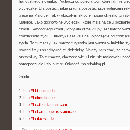
francuskiego słownika. Pochodzi od pojęcia tour, które jak nie ul
wycieczkę. Dla postaci, jakie pragną pozostać przewodnikami re
plaże na Majorce. Tak w okazałym skrócie można określić turyst
Majorce. Jako dobrowolne wycieczki, które mają na celu poznanie
czasu. Swobodnego czasu, który dla dużej grupy jest bardzo w
codziennym życiu. Turystyka zezwala na wypoczęcie od codzien
życia. To tłumaczy, jak bardzo turystyka jest ważna w ludzkim życ
powinniśmy zaniedbywać tej dziedziny. Należy pamiętać, że czło
szczęśliwy. To tłumaczy, dlaczego wielu ludzi nie mających urlop
samopoczucie i zły humor. Odwiedź majorkablog.pl.
źródło:
———————————
1.
http://hbt-online.de
2.
http://hdkmold.com
3.
http://heatherdiamani.com
4.
http://hebammenpraxis-amira.de
5.
http://heike-will.de
CATEGORIES:
EKO I NATURALNIE