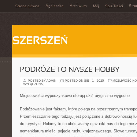
Agnieszka
Archiwum
Stru
Strona główna
Mój
Spis Treści
SZERSZEŃ
PODRÓŻE TO NASZE HOBBY
POSTED BY ADMIN
POSTED ON SIE - 1 - 2025
MOŻLIWOŚĆ K
WYŁĄCZONA
Miejscowości wypoczynkowe oferują dziś oryginalne wygodne
Podróżowanie jest faktem, które polega na przestrzennym transpor
Przemieszczanie tego rodzaju jest połączone z dobrowolnością l
do turystyki. Robimy to co ubóstwiamy oraz nikt nas do tego nie
nomenklatura mieści pojęcie ruchu krajoznawczego. Słowo turyst