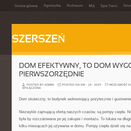
Agnieszka
Archiwum
Stru
Strona główna
Mój
Spis Treści
SZERSZEŃ
DOM EFEKTYWNY, TO DOM WYGO
PIERWSZORZĘDNIE
POSTED BY ADMIN
POSTED ON SIE - 19 - 2025
MOŻLIWOŚĆ 
WYŁĄCZONA
Dom skuteczny, to budynek wolnostojący pożytecznie i gustowni
Niezwykle zajmującą ofertą naszych czasów, są pompy ciepła. N
była by rozczarowana po jej zakupie i montażu. To lokata na długie
kilku miesiącach jej używania w domu. Pompy ciepła dzieli się na