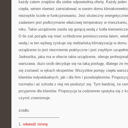
każdy zatem znajdzie dla siebie odpowiednią ofertę. Każdy jeden
ciepła, winien również zainstalować w swoim domu klimakonwekto
niezwykle ścisłe w funkcjonowaniu. Jest skuteczny energetyczni
zadaniem jest podtrzymanie właściwej temperatury w mieszkaniu, 
roku. Takie urządzenie zasila się gorącą wodą z kotła kierownicze
O ile zaś pożąda się mieć schłodzone pomieszczenia latem, wted
wodą i w ten wybieg zyskuje się niebiańską klimatyzację w domu.
urządzenie to jest niezmiernie praktyczne i jest zwykłym uzupełn
Jednostka, jaka ma w ofercie takie urządzenie, oferuje profesjon
warszawa. dużo osób decyduje się na taką posługę, dlatego że m
się zostawić w rękach ekspertów. Wszystkie pompy ciepła warsza
klientów indywidualnych, jak i dla firm i przedsiębiorstw. Propozyc
rozmaita i aż szkoda z niej nie posłużyć się. Tym bardziej, że cen
przyjemne dla klientów. Propozycja ta codziennie spotyka się z k
czymś znamionuje.
źródło:
———————————
1.
odwiedź stronę