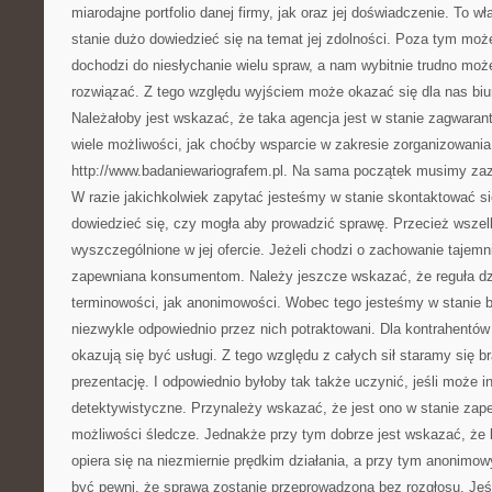
miarodajne portfolio danej firmy, jak oraz jej doświadczenie. To w
stanie dużo dowiedzieć się na temat jej zdolności. Poza tym mo
dochodzi do niesłychanie wielu spraw, a nam wybitnie trudno moż
rozwiązać. Z tego względu wyjściem może okazać się dla nas biu
Należałoby jest wskazać, że taka agencja jest w stanie zagwara
wiele możliwości, jak choćby wsparcie w zakresie zorganizowania
http://www.badaniewariografem.pl. Na sama początek musimy zazn
W razie jakichkolwiek zapytać jesteśmy w stanie skontaktować się
dowiedzieć się, czy mogła aby prowadzić sprawę. Przecież wszel
wyszczególnione w jej ofercie. Jeżeli chodzi o zachowanie tajemni
zapewniana konsumentom. Należy jeszcze wskazać, że reguła dział
terminowości, jak anonimowości. Wobec tego jesteśmy w stanie b
niezwykle odpowiednio przez nich potraktowani. Dla kontrahentó
okazują się być usługi. Z tego względu z całych sił staramy się b
prezentację. I odpowiednio byłoby tak także uczynić, jeśli może in
detektywistyczne. Przynależy wskazać, że jest ono w stanie za
możliwości śledcze. Jednakże przy tym dobrze jest wskazać, że 
opiera się na niezmiernie prędkim działania, a przy tym anoni
być pewni, że sprawa zostanie przeprowadzona bez rozgłosu. Jeśl