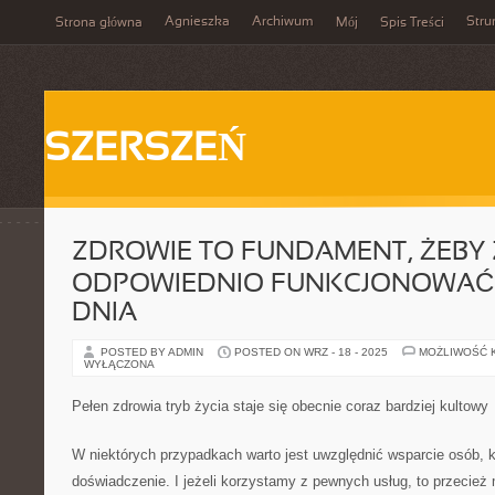
Agnieszka
Archiwum
Stru
Strona główna
Mój
Spis Treści
SZERSZEŃ
ZDROWIE TO FUNDAMENT, ŻEBY
ODPOWIEDNIO FUNKCJONOWAĆ
DNIA
POSTED BY ADMIN
POSTED ON WRZ - 18 - 2025
MOŻLIWOŚĆ 
WYŁĄCZONA
Pełen zdrowia tryb życia staje się obecnie coraz bardziej kultowy
W niektórych przypadkach warto jest uwzględnić wsparcie osób, k
doświadczenie. I jeżeli korzystamy z pewnych usług, to przecie