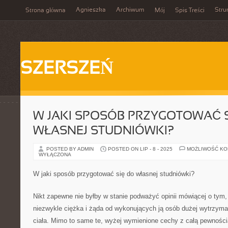
Agnieszka
Archiwum
Stru
Strona główna
Mój
Spis Treści
SZERSZEŃ
W JAKI SPOSÓB PRZYGOTOWAĆ 
WŁASNEJ STUDNIÓWKI?
POSTED BY ADMIN
POSTED ON LIP - 8 - 2025
MOŻLIWOŚĆ K
WYŁĄCZONA
W jaki sposób przygotować się do własnej studniówki?
Nikt zapewne nie byłby w stanie podważyć opinii mówiącej o tym, 
niezwykle ciężka i żąda od wykonujących ją osób dużej wytrzymał
ciała. Mimo to same te, wyżej wymienione cechy z całą pewności