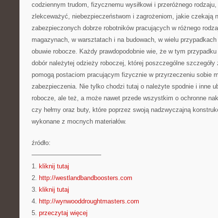
codziennym trudom, fizycznemu wysiłkowi i przeróżnego rodzaju,
zlekceważyć, niebezpieczeństwom i zagrożeniom, jakie czekają n
zabezpieczonych dobrze robotników pracujących w różnego rodza
magazynach, w warsztatach i na budowach, w wielu przypadkach
obuwie robocze. Każdy prawdopodobnie wie, że w tym przypadku
dobór należytej odzieży roboczej, której poszczególne szczegóły
pomogą postaciom pracującym fizycznie w przyrzeczeniu sobie
zabezpieczenia. Nie tylko chodzi tutaj o należyte spodnie i inne u
robocze, ale też, a może nawet przede wszystkim o ochronne nakr
czy hełmy oraz buty, które poprzez swoją nadzwyczajną konstruk
wykonane z mocnych materiałów.
źródło:
———————————
1.
kliknij tutaj
2.
http://westlandbandboosters.com
3.
kliknij tutaj
4.
http://wynwooddroughtmasters.com
5.
przeczytaj więcej