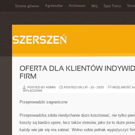
Agnieszka
Archiwum
Stru
Strona główna
Mój
Spis Treści
SZERSZEŃ
OFERTA DLA KLIENTÓW INDYWI
FIRM
POSTED BY ADMIN
POSTED ON LIP - 16 - 2025
MOŻLIWOŚĆ 
WYŁĄCZONA
Przeprowadzki zagraniczne
Przeprowadzka zdoła niesłychanie dużo kosztować, nie tylko pie
koszty są bardzo spore, lecz także stresów, jako że to duże przed
każdy wie jak się ma zabrać. Wolno sobie jednak wypożyczyć fir