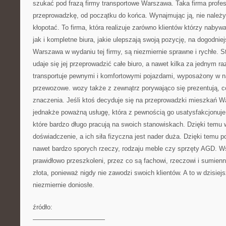
szukać pod frazą firmy transportowe Warszawa. Taka firma profesj
przeprowadzkę, od początku do końca. Wynajmując ją, nie należy s
kłopotać. To firma, która realizuje zarówno klientów którzy nab
jak i kompletne biura, jakie ulepszają swoją pozycję, na dogodnie
Warszawa w wydaniu tej firmy, są niezmiernie sprawne i rychłe. S
udaje się jej przeprowadzić całe biuro, a nawet kilka za jednym 
transportuje pewnymi i komfortowymi pojazdami, wyposażony w n
przewozowe. wozy także z zewnątrz porywająco się prezentują, c
znaczenia. Jeśli ktoś decyduje się na przeprowadzki mieszkań Wa
jednakże poważną usługę, która z pewnością go usatysfakcjonuje.
które bardzo długo pracują na swoich stanowiskach. Dzięki temu w
doświadczenie, a ich siła fizyczna jest nader duża. Dzięki temu 
nawet bardzo sporych rzeczy, rodzaju meble czy sprzęty AGD. 
prawidłowo przeszkoleni, przez co są fachowi, rzeczowi i sumienni
złota, ponieważ nigdy nie zawodzi swoich klientów. A to w dzisiej
niezmiernie doniosłe.
źródło:
———————————