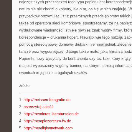
najczęstszych przeznaczeń tego typu papieru jest korespondencj
naturalnie nie chodzi o koperty, ale o to, co się w nich znajduję. 
przypadków otrzymując list z przeróżnych przedsiębiorstw takich 
także od operatora sieci komórkowej spostrzegamy, że na papie
wydrukowane wiadomości istnieje również znak wodny firmy, któr
korespondencje – drukarnia kopert. Niewątpliwie tego rodzaju zab
pomocą stereotypowej domowej drukarki niemniej jednak zlecenie t
tańsze oraz wygodniejsze, dlatego także mało, jaka firma samodz
Papier firmowy wysyłany do kontrahenta czy tez taki, który krąży
ma jest wyposażony w górny banner, na którym istnieją informacj
ewentualnie jej poszczególnych działów.
źródło:
———————————
1.
http://theissen-fotografie.de
2.
przeczytaj całość
3.
http://theodoras-literatursalon.de
4.
http://therapiezentrum-fw.de
5.
http://thereligionnetwork.com