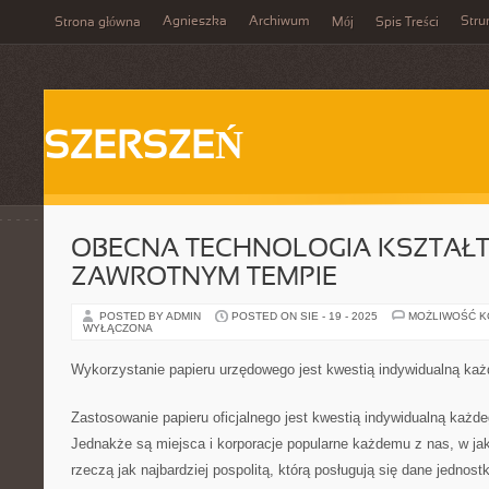
Agnieszka
Archiwum
Stru
Strona główna
Mój
Spis Treści
SZERSZEŃ
OBECNA TECHNOLOGIA KSZTAŁTU
ZAWROTNYM TEMPIE
POSTED BY ADMIN
POSTED ON SIE - 19 - 2025
MOŻLIWOŚĆ 
WYŁĄCZONA
Wykorzystanie papieru urzędowego jest kwestią indywidualną ka
Zastosowanie papieru oficjalnego jest kwestią indywidualną każd
Jednakże są miejsca i korporacje popularne każdemu z nas, w jak
rzeczą jak najbardziej pospolitą, którą posługują się dane jednos