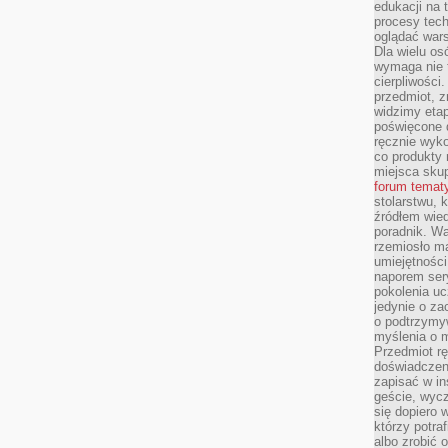
edukacji na
procesy tec
oglądać wars
Dla wielu os
wymaga nie t
cierpliwości
przedmiot, z
widzimy etap
poświęcone d
ręcznie wyk
co produkty 
miejsca skup
forum temat
stolarstwu, 
źródłem wied
poradnik. W
rzemiosło ma
umiejętności
naporem sery
pokolenia uc
jedynie o za
o podtrzymy
myślenia o m
Przedmiot r
doświadczeni
zapisać w in
geście, wycz
się dopiero 
którzy potra
albo zrobić