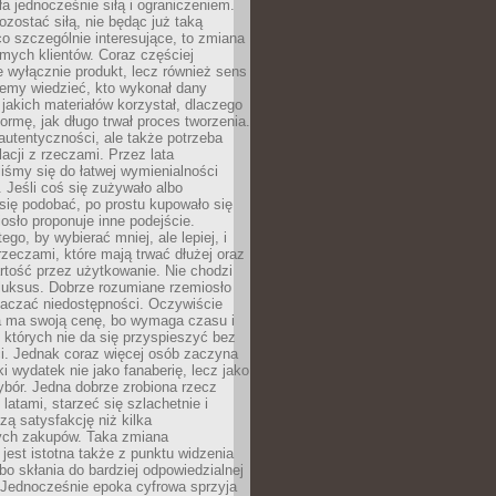
ła jednocześnie siłą i ograniczeniem.
zostać siłą, nie będąc już taką
 co szczególnie interesujące, to zmiana
mych klientów. Coraz częściej
 wyłącznie produkt, lecz również sens
emy wiedzieć, kto wykonał dany
 jakich materiałów korzystał, dlaczego
formę, jak długo trwał proces tworzenia.
autentyczności, ale także potrzeba
acji z rzeczami. Przez lata
iśmy się do łatwej wymienialności
 Jeśli coś się zużywało albo
się podobać, po prostu kupowało się
sło proponuje inne podejście.
ego, by wybierać mniej, ale lepiej, i
rzeczami, które mają trwać dłużej oraz
rtość przez użytkowanie. Nie chodzi
luksus. Dobrze rozumiane rzemiosło
naczać niedostępności. Oczywiście
a ma swoją cenę, bo wymaga czasu i
 których nie da się przyspieszyć bez
ci. Jednak coraz więcej osób zaczyna
ki wydatek nie jako fanaberię, lecz jako
bór. Jedna dobrze zrobiona rzecz
latami, starzeć się szlachetnie i
ą satysfakcję niż kilka
ch zakupów. Taka zmiana
jest istotna także z punktu widzenia
bo skłania do bardziej odpowiedzialnej
 Jednocześnie epoka cyfrowa sprzyja