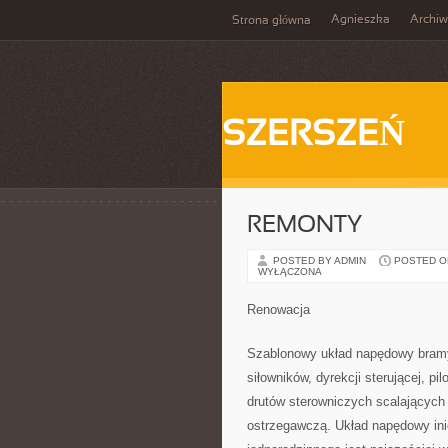
Agnieszka
Archi
Strona główna
SZERSZEŃ
REMONTY
POSTED BY ADMIN
POSTED ON 
WYŁĄCZONA
Renowacja
Szablonowy układ napędowy bramy
siłowników, dyrekcji sterującej, p
drutów sterowniczych scalających
ostrzegawczą. Układ napędowy ini