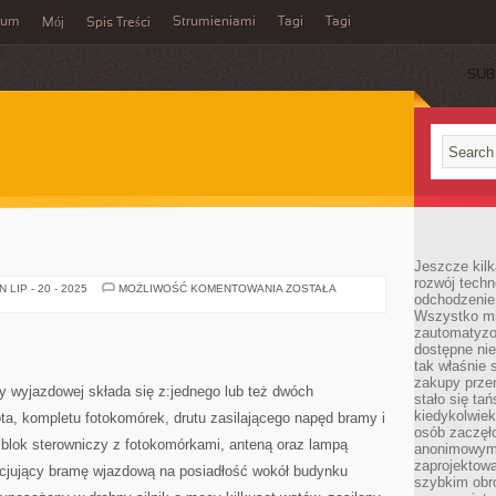
wum
Strumieniami
Tagi
Tagi
Mój
Spis Treści
SUB
Jeszcze kilk
rozwój techn
REMONTY
LIP - 20 - 2025
MOŻLIWOŚĆ KOMENTOWANIA
ZOSTAŁA
odchodzenie
Wszystko mia
zautomatyzow
dostępne ni
tak właśnie 
zakupy przen
 wyjazdowej składa się z:jednego lub też dwóch
stało się ta
kiedykolwiek
ilota, kompletu fotokomórek, drutu zasilającego napęd bramy i
osób zaczęł
 blok sterowniczy z fotokomórkami, anteną oraz lampą
anonimowymi
zaprojektow
cjujący bramę wjazdową na posiadłość wokół budynku
szybkim obro