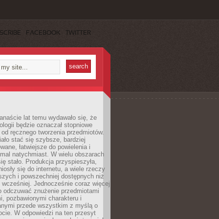
SCRIBE
FACEBOOK
TWITTER
anaście lat temu wydawało się, że
ologii będzie oznaczał stopniowe
 od ręcznego tworzenia przedmiotów.
ło stać się szybsze, bardziej
ane, łatwiejsze do powielenia i
emal natychmiast. W wielu obszarach
się stało. Produkcja przyspieszyła,
iosły się do internetu, a wiele rzeczy
ńszych i powszechniej dostępnych niż
 wcześniej. Jednocześnie coraz więcej
o odczuwać znużenie przedmiotami
, pozbawionymi charakteru i
anymi przede wszystkim z myślą o
cie. W odpowiedzi na ten przesyt