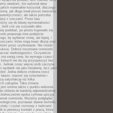
emy wiedzieć, kto wykonał dany
 jakich materiałów korzystał, dlaczego
formę, jak długo trwał proces tworzenia.
autentyczności, ale także potrzeba
acji z rzeczami. Przez lata
iśmy się do łatwej wymienialności
 Jeśli coś się zużywało albo
się podobać, po prostu kupowało się
sło proponuje inne podejście.
ego, by wybierać mniej, ale lepiej, i
rzeczami, które mają trwać dłużej oraz
rtość przez użytkowanie. Nie chodzi
luksus. Dobrze rozumiane rzemiosło
naczać niedostępności. Oczywiście
a ma swoją cenę, bo wymaga czasu i
 których nie da się przyspieszyć bez
ci. Jednak coraz więcej osób zaczyna
ki wydatek nie jako fanaberię, lecz jako
bór. Jedna dobrze zrobiona rzecz
latami, starzeć się szlachetnie i
ą satysfakcję niż kilka
ch zakupów. Taka zmiana
jest istotna także z punktu widzenia
bo skłania do bardziej odpowiedzialnej
 Jednocześnie epoka cyfrowa sprzyja
 temat rzemiosła. Możemy podglądać
hnologiczne, poznawać dawne techniki,
ztaty i czytać rozmowy z twórcami.
ób to pierwszy kontakt z pracą, która