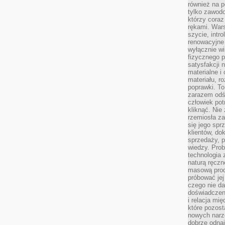
również na p
tylko zawod
którzy coraz
rękami. Wars
szycie, intr
renowacyjne
wyłącznie wi
fizycznego p
satysfakcji 
materialne i
materiału, r
poprawki. To
zarazem odś
człowiek potr
kliknąć. Nie 
rzemiosła z
się jego spr
klientów, d
sprzedaży, 
wiedzy. Prob
technologia
naturą ręczn
masową prod
próbować jej
czego nie da
doświadczen
i relacja mi
które pozost
nowych narz
dobrze odnaj