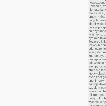
nowoczesnośc
Pokazuje, że
niematerialn
mają ciężar,
pracy, która
natychmiast
cierpliwości
uwagą przyp
na szybkośc
właśnie to, 
zyskało trwa
Jeszcze kilk
rozwój techn
odchodzenie
Wszystko mia
zautomatyzow
dostępne ni
tak właśnie 
zakupy przen
stało się ta
kiedykolwiek
osób zaczęł
anonimowymi
zaprojektow
szybkim obro
wraca zainte
reliktem prz
nowym kontek
właśnie w ep
paradoksalne