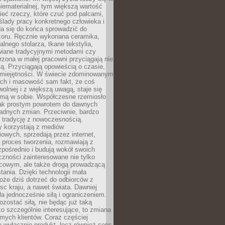
niematerialnej, tym większą wartość
eć rzeczy, które czuć pod palcami,
ślady pracy konkretnego człowieka i
da się do końca sprowadzić do
zoru. Ręcznie wykonana ceramika,
alnego stolarza, tkane tekstylia,
wiane tradycyjnymi metodami czy
orzona w małej pracowni przyciągają nie
ką. Przyciągają opowieścią o czasie,
 umiejętności. W świecie zdominowanym
ech i masowość sam fakt, że coś
olniej i z większą uwagą, staje się
amą w sobie. Współczesne rzemiosło
dnak prostym powrotem do dawnych
adnych zmian. Przeciwnie, bardzo
 tradycję z nowoczesnością.
y korzystają z mediów
owych, sprzedają przez internet,
 proces tworzenia, rozmawiają z
zpośrednio i budują wokół swoich
zności zainteresowane nie tylko
cowym, ale także drogą prowadzącą
tania. Dzięki technologii mała
oże dziś dotrzeć do odbiorców z
sc kraju, a nawet świata. Dawniej
ła jednocześnie siłą i ograniczeniem.
zostać siłą, nie będąc już taką
 co szczególnie interesujące, to zmiana
mych klientów. Coraz częściej
 wyłącznie produkt, lecz również sens