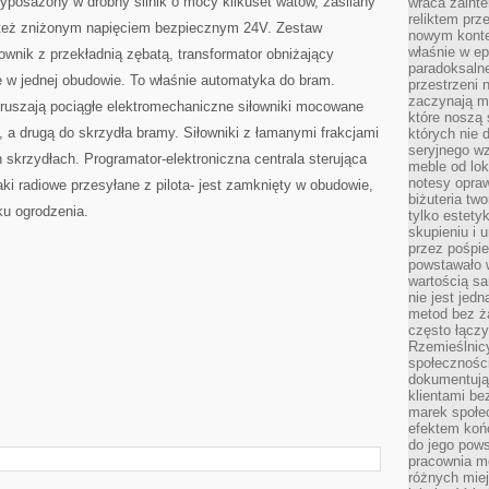
wyposażony w drobny silnik o mocy kilkuset watów, zasilany
wraca zainte
reliktem prz
też zniżonym napięciem bezpiecznym 24V. Zestaw
nowym kontek
właśnie w ep
wnik z przekładnią zębatą, transformator obniżający
paradoksalne
e w jednej obudowie. To właśnie automatyka do bram.
przestrzeni 
zaczynają mi
ruszają pociągłe elektromechaniczne siłowniki mocowane
które noszą 
 a drugą do skrzydła bramy. Siłowniki z łamanymi frakcjami
których nie 
seryjnego w
 skrzydłach. Programator-elektroniczna centrala sterująca
meble od lok
notesy opra
aki radiowe przesyłane z pilota- jest zamknięty w obudowie,
biżuteria tw
ku ogrodzenia.
tylko estety
skupieniu i
przez pośpi
powstawało w
wartością s
nie jest je
metod bez ż
często łączy
Rzemieślnic
społeczności
dokumentują
klientami be
marek społec
efektem koń
do jego pows
pracownia m
różnych miej