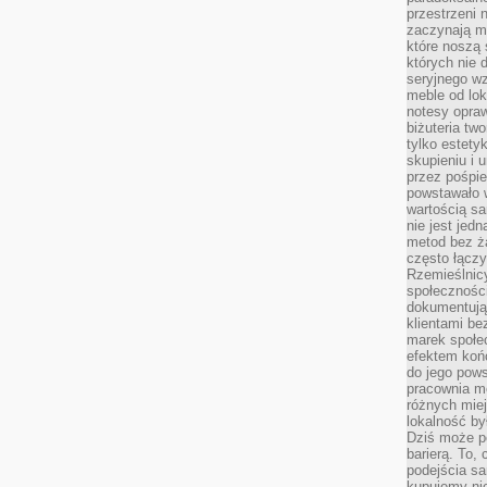
przestrzeni 
zaczynają mi
które noszą 
których nie 
seryjnego w
meble od lok
notesy opra
biżuteria tw
tylko estety
skupieniu i
przez pośpi
powstawało w
wartością s
nie jest je
metod bez ż
często łączy
Rzemieślnic
społeczności
dokumentują
klientami be
marek społec
efektem koń
do jego pows
pracownia m
różnych miej
lokalność by
Dziś może po
barierą. To,
podejścia sa
kupujemy nie