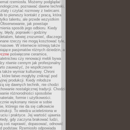
 temat rzemiosła. Możemy podglądać
hnologiczne, poznawać dawne techniki,
ztaty i czytać rozmowy z twórcami.
ób to pierwszy kontakt z pracą, która
ylko talentu, ale przede wszystkim
. Obserwowanie, jak powstaje
mienia sposób jego odbioru. Kiedy
y, błędy, poprawki i godziny
etalom, łatwiej zrozumieć, dlaczego
onane rzeczy nie mogą kosztować tyle,
masowe. W internecie istnieją także
iające pasjonatów różnych dziedzin, a
yczne
poświęcone ceramice,
kaletnictwu czy renowacji mebli bywa
zy równie cennym jak profesjonalny
arto zauważyć, że współczesne
 także wymiar kulturowy. Chroni
, które łatwo mogłyby zniknąć pod
jnej produkcji. Kiedy młodsze
zą się dawnych technik, nie chodzi
chowanie nostalgicznej tradycji. Chodzi
wanie różnorodności sposobów
ateriale, formie i użytkowości.
ęcznie wykonany niesie w sobie
e, którego nie da się całkowicie
strukcji. To wiedza ucieleśniona w
uciu i praktyce. Jej wartość ujawnia
wtedy, gdy zaczyna brakować ludzi,
fią coś naprawić, dopasować, odnowić
 od podstaw. Rzemiosło odpowiada