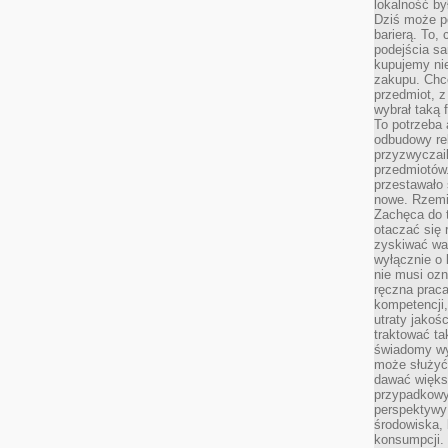
lokalność by
Dziś może po
barierą. To,
podejścia sa
kupujemy nie
zakupu. Chc
przedmiot, z
wybrał taką 
To potrzeba 
odbudowy rel
przyzwyczail
przedmiotów.
przestawało 
nowe. Rzemio
Zachęca do t
otaczać się 
zyskiwać wa
wyłącznie o 
nie musi oz
ręczna prac
kompetencji,
utraty jakoś
traktować ta
świadomy wy
może służyć 
dawać większ
przypadkowy
perspektywy 
środowiska, 
konsumpcji.