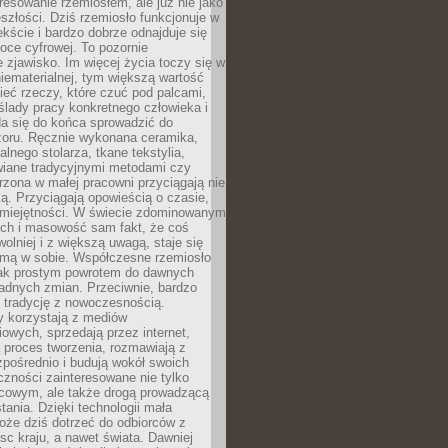
resowanie rzemiosłem, ale już nie jako
eszłości. Dziś rzemiosło funkcjonuje w
ście i bardzo dobrze odnajduje się
oce cyfrowej. To pozornie
 zjawisko. Im więcej życia toczy się w
niematerialnej, tym większą wartość
eć rzeczy, które czuć pod palcami,
ślady pracy konkretnego człowieka i
da się do końca sprowadzić do
zoru. Ręcznie wykonana ceramika,
alnego stolarza, tkane tekstylia,
wiane tradycyjnymi metodami czy
orzona w małej pracowni przyciągają nie
ką. Przyciągają opowieścią o czasie,
 umiejętności. W świecie zdominowanym
ech i masowość sam fakt, że coś
olniej i z większą uwagą, staje się
amą w sobie. Współczesne rzemiosło
dnak prostym powrotem do dawnych
adnych zmian. Przeciwnie, bardzo
 tradycję z nowoczesnością.
y korzystają z mediów
owych, sprzedają przez internet,
 proces tworzenia, rozmawiają z
zpośrednio i budują wokół swoich
zności zainteresowane nie tylko
cowym, ale także drogą prowadzącą
tania. Dzięki technologii mała
oże dziś dotrzeć do odbiorców z
sc kraju, a nawet świata. Dawniej