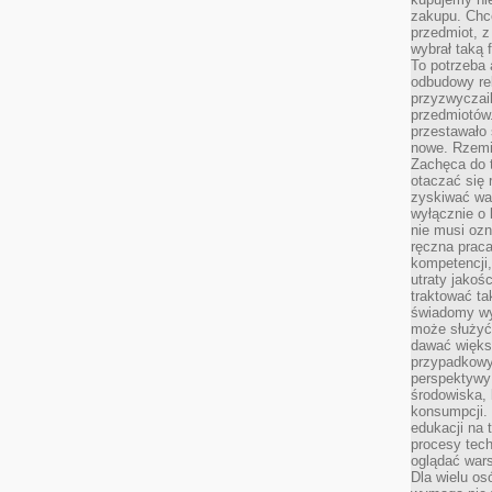
zakupu. Chc
przedmiot, z
wybrał taką 
To potrzeba 
odbudowy rel
przyzwyczail
przedmiotów.
przestawało 
nowe. Rzemio
Zachęca do t
otaczać się 
zyskiwać wa
wyłącznie o 
nie musi oz
ręczna prac
kompetencji,
utraty jakoś
traktować ta
świadomy wy
może służyć 
dawać większ
przypadkowy
perspektywy 
środowiska, 
konsumpcji.
edukacji na
procesy tec
oglądać wars
Dla wielu os