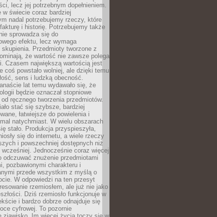
i, lecz jej potrzebnym dopełnieniem.
 w świecie coraz bardziej
ym nadal potrzebujemy rzeczy, które
 fakturę i historię. Potrzebujemy także
 nie sprowadza się do
owego efektu, lecz wymaga
 i skupienia. Przedmioty tworzone z
ominają, że wartość nie zawsze polega
i. Czasem największą wartością jest
że coś powstało wolniej, ale dzięki temu
łość, sens i ludzką obecność.
anaście lat temu wydawało się, że
ologii będzie oznaczał stopniowe
 od ręcznego tworzenia przedmiotów.
ło stać się szybsze, bardziej
ane, łatwiejsze do powielenia i
emal natychmiast. W wielu obszarach
się stało. Produkcja przyspieszyła,
iosły się do internetu, a wiele rzeczy
ńszych i powszechniej dostępnych niż
 wcześniej. Jednocześnie coraz więcej
o odczuwać znużenie przedmiotami
, pozbawionymi charakteru i
anymi przede wszystkim z myślą o
cie. W odpowiedzi na ten przesyt
resowanie rzemiosłem, ale już nie jako
eszłości. Dziś rzemiosło funkcjonuje w
ście i bardzo dobrze odnajduje się
oce cyfrowej. To pozornie
 zjawisko. Im więcej życia toczy się w