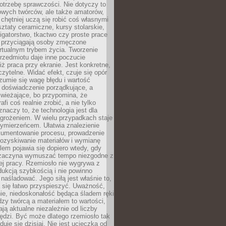
otrzebę sprawczości. Nie dotyczy to
owych twórców, ale także amatorów,
 chętniej uczą się robić coś własnymi
ztaty ceramiczne, kursy stolarskie,
oligatorstwo, tkactwo czy proste prace
 przyciągają osoby zmęczone
rtualnym trybem życia. Tworzenie
rzedmiotu daje inne poczucie
niż praca przy ekranie. Jest konkretne,
 czytelne. Widać efekt, czuje się opór
ozumie się wagę błędu i wartość
 doświadczenie porządkujące, a
wieżające, bo przypomina, że
afi coś realnie zrobić, a nie tylko
znaczy to, że technologia jest dla
agrożeniem. W wielu przypadkach staje
zymierzeńcem. Ułatwia znalezienie
okumentowanie procesu, prowadzenie
pozyskiwanie materiałów i wymianę
lem pojawia się dopiero wtedy, gdy
 zaczyna wymuszać tempo niezgodne z
ej pracy. Rzemiosło nie wygrywa z
ukcją szybkością i nie powinno
 naśladować. Jego siłą jest właśnie to,
 się łatwo przyspieszyć. Uważność,
ie, niedoskonałość będąca śladem ręki
ędzy twórcą a materiałem to wartości,
ają aktualne niezależnie od liczby
ędzi. Być może dlatego rzemiosło tak
duje się dzisiaj. Nie jest ucieczką od