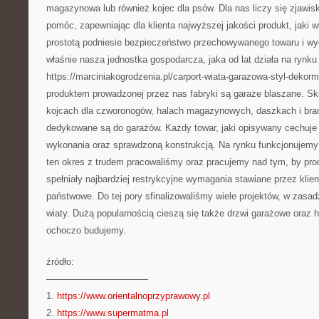
magazynowa lub również kojec dla psów. Dla nas liczy się zjawis
pomóc, zapewniając dla klienta najwyższej jakości produkt, jaki w
prostotą podniesie bezpieczeństwo przechowywanego towaru i wy
właśnie nasza jednostka gospodarcza, jaka od lat działa na rynk
https://marciniakogrodzenia.pl/carport-wiata-garazowa-styl-deko
produktem prowadzonej przez nas fabryki są garaże blaszane. Sk
kojcach dla czworonogów, halach magazynowych, daszkach i bra
dedykowane są do garażów. Każdy towar, jaki opisywany cechuje 
wykonania oraz sprawdzoną konstrukcją. Na rynku funkcjonujemy p
ten okres z trudem pracowaliśmy oraz pracujemy nad tym, by prod
spełniały najbardziej restrykcyjne wymagania stawiane przez klien
państwowe. Do tej pory sfinalizowaliśmy wiele projektów, w zasad
wiaty. Dużą popularnością cieszą się także drzwi garażowe oraz 
ochoczo budujemy.
źródło:
———————————
1.
https://www.orientalnoprzyprawowy.pl
2.
https://www.supermatma.pl