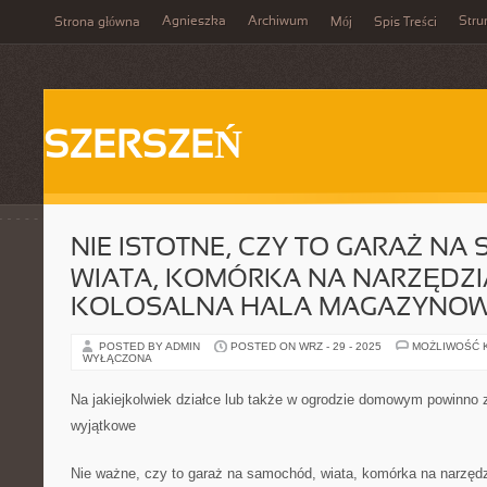
Agnieszka
Archiwum
Stru
Strona główna
Mój
Spis Treści
SZERSZEŃ
NIE ISTOTNE, CZY TO GARAŻ N
WIATA, KOMÓRKA NA NARZĘDZI
KOLOSALNA HALA MAGAZYNO
POSTED BY ADMIN
POSTED ON WRZ - 29 - 2025
MOŻLIWOŚĆ 
WYŁĄCZONA
Na jakiejkolwiek działce lub także w ogrodzie domowym powinno
wyjątkowe
Nie ważne, czy to garaż na samochód, wiata, komórka na narzędz