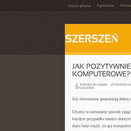
Agnieszka
Archi
Strona główna
SZERSZEŃ
JAK POZYTYWNI
KOMPUTEROWE?
POSTED BY ADMIN
POSTED ON 
WYŁĄCZONA
Gry internetowe gwarantują dobrą 
Chcesz w sensowny sposób zająć 
każdym przypadku bardzo dobrym 
dużo ludzi myśli, że gry komputer