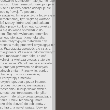
resowanie rzemiosłem, ale już nie jako
eszłości. Dziś rzemiosło funkcjonuje w
ście i bardzo dobrze odnajduje się
oce cyfrowej. To pozornie
 zjawisko. Im więcej życia toczy się w
niematerialnej, tym większą wartość
eć rzeczy, które czuć pod palcami,
ślady pracy konkretnego człowieka i
da się do końca sprowadzić do
zoru. Ręcznie wykonana ceramika,
alnego stolarza, tkane tekstylia,
wiane tradycyjnymi metodami czy
orzona w małej pracowni przyciągają nie
ką. Przyciągają opowieścią o czasie,
 umiejętności. W świecie zdominowanym
ech i masowość sam fakt, że coś
olniej i z większą uwagą, staje się
amą w sobie. Współczesne rzemiosło
dnak prostym powrotem do dawnych
adnych zmian. Przeciwnie, bardzo
 tradycję z nowoczesnością.
y korzystają z mediów
owych, sprzedają przez internet,
 proces tworzenia, rozmawiają z
zpośrednio i budują wokół swoich
zności zainteresowane nie tylko
cowym, ale także drogą prowadzącą
tania. Dzięki technologii mała
oże dziś dotrzeć do odbiorców z
sc kraju, a nawet świata. Dawniej