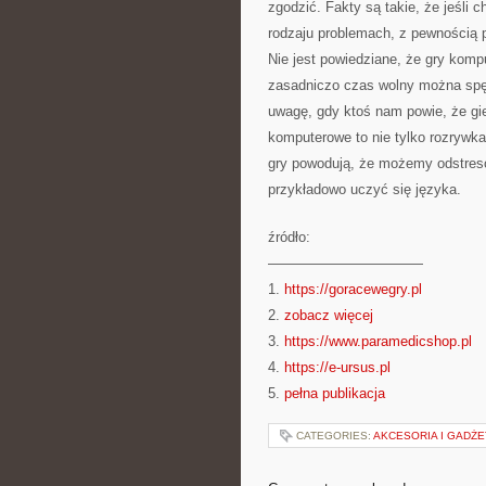
zgodzić. Fakty są takie, że jeśli
rodzaju problemach, z pewnością 
Nie jest powiedziane, że gry komp
zasadniczo czas wolny można spęd
uwagę, gdy ktoś nam powie, że gie
komputerowe to nie tylko rozrywka
gry powodują, że możemy odstres
przykładowo uczyć się języka.
źródło:
———————————
1.
https://goracewegry.pl
2.
zobacz więcej
3.
https://www.paramedicshop.pl
4.
https://e-ursus.pl
5.
pełna publikacja
CATEGORIES:
AKCESORIA I GADŻ