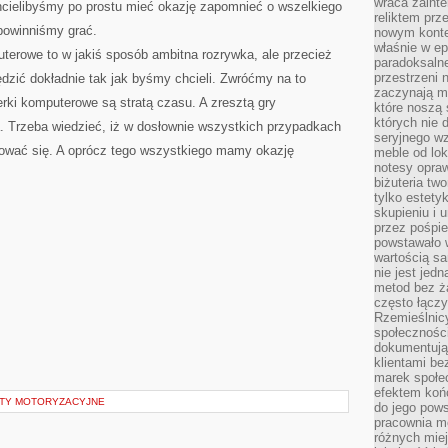
wraca zainte
 chcielibyśmy po prostu mieć okazję zapomnieć o wszelkiego
reliktem prz
powinniśmy grać.
nowym kontek
właśnie w ep
uterowe to w jakiś sposób ambitna rozrywka, ale przecież
paradoksalne
przestrzeni 
zić dokładnie tak jak byśmy chcieli. Zwróćmy na to
zaczynają mi
rki komputerowe są stratą czasu. A zresztą gry
które noszą 
których nie 
. Trzeba wiedzieć, iż w dosłownie wszystkich przypadkach
seryjnego w
ować się. A oprócz tego wszystkiego mamy okazję
meble od lok
notesy opra
biżuteria tw
tylko estety
skupieniu i
przez pośpi
powstawało w
wartością s
nie jest je
metod bez ż
często łączy
Rzemieślnic
społeczności
dokumentują
klientami be
marek społec
efektem koń
ETY MOTORYZACYJNE
do jego pows
pracownia m
różnych miej