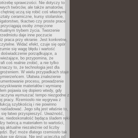
otrzebę sprawczości. Nie dotyczy to
owych twórców, ale także amatorów,
 chętniej uczą się robić coś własnymi
ztaty ceramiczne, kursy stolarskie,
oligatorstwo, tkactwo czy proste prace
 przyciągają osoby zmęczone
rtualnym trybem życia. Tworzenie
rzedmiotu daje inne poczucie
niż praca przy ekranie. Jest konkretne,
 czytelne. Widać efekt, czuje się opór
ozumie się wagę błędu i wartość
 doświadczenie porządkujące, a
wieżające, bo przypomina, że
afi coś realnie zrobić, a nie tylko
znaczy to, że technologia jest dla
agrożeniem. W wielu przypadkach staje
zymierzeńcem. Ułatwia znalezienie
okumentowanie procesu, prowadzenie
pozyskiwanie materiałów i wymianę
lem pojawia się dopiero wtedy, gdy
 zaczyna wymuszać tempo niezgodne z
ej pracy. Rzemiosło nie wygrywa z
ukcją szybkością i nie powinno
 naśladować. Jego siłą jest właśnie to,
 się łatwo przyspieszyć. Uważność,
ie, niedoskonałość będąca śladem ręki
ędzy twórcą a materiałem to wartości,
ają aktualne niezależnie od liczby
ędzi. Być może dlatego rzemiosło tak
duje się dzisiaj. Nie jest ucieczką od