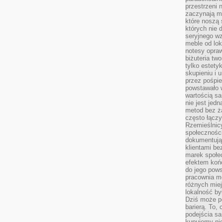
przestrzeni 
zaczynają mi
które noszą 
których nie 
seryjnego w
meble od lok
notesy opra
biżuteria tw
tylko estety
skupieniu i
przez pośpi
powstawało w
wartością s
nie jest je
metod bez ż
często łączy
Rzemieślnic
społeczności
dokumentują
klientami be
marek społec
efektem koń
do jego pows
pracownia m
różnych miej
lokalność by
Dziś może po
barierą. To,
podejścia sa
kupujemy nie