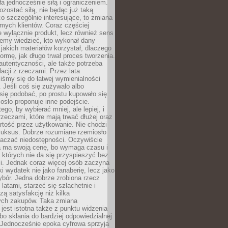
ła jednocześnie siłą i ograniczeniem.
zostać siłą, nie będąc już taką
 co szczególnie interesujące, to zmiana
mych klientów. Coraz częściej
 wyłącznie produkt, lecz również sens
emy wiedzieć, kto wykonał dany
 jakich materiałów korzystał, dlaczego
formę, jak długo trwał proces tworzenia.
autentyczności, ale także potrzeba
acji z rzeczami. Przez lata
iśmy się do łatwej wymienialności
 Jeśli coś się zużywało albo
się podobać, po prostu kupowało się
sło proponuje inne podejście.
ego, by wybierać mniej, ale lepiej, i
rzeczami, które mają trwać dłużej oraz
rtość przez użytkowanie. Nie chodzi
luksus. Dobrze rozumiane rzemiosło
naczać niedostępności. Oczywiście
a ma swoją cenę, bo wymaga czasu i
 których nie da się przyspieszyć bez
ci. Jednak coraz więcej osób zaczyna
ki wydatek nie jako fanaberię, lecz jako
bór. Jedna dobrze zrobiona rzecz
latami, starzeć się szlachetnie i
ą satysfakcję niż kilka
ch zakupów. Taka zmiana
jest istotna także z punktu widzenia
bo skłania do bardziej odpowiedzialnej
 Jednocześnie epoka cyfrowa sprzyja