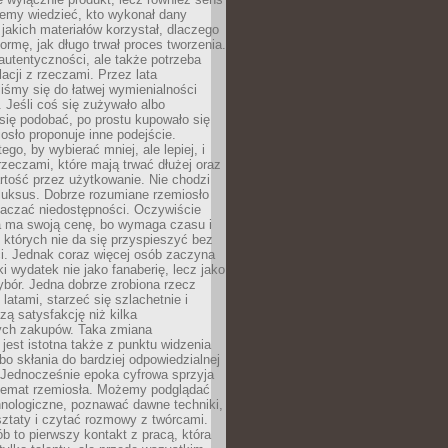
emy wiedzieć, kto wykonał dany
 jakich materiałów korzystał, dlaczego
formę, jak długo trwał proces tworzenia.
autentyczności, ale także potrzeba
acji z rzeczami. Przez lata
iśmy się do łatwej wymienialności
 Jeśli coś się zużywało albo
się podobać, po prostu kupowało się
sło proponuje inne podejście.
ego, by wybierać mniej, ale lepiej, i
rzeczami, które mają trwać dłużej oraz
rtość przez użytkowanie. Nie chodzi
luksus. Dobrze rozumiane rzemiosło
naczać niedostępności. Oczywiście
a ma swoją cenę, bo wymaga czasu i
 których nie da się przyspieszyć bez
ci. Jednak coraz więcej osób zaczyna
ki wydatek nie jako fanaberię, lecz jako
bór. Jedna dobrze zrobiona rzecz
latami, starzeć się szlachetnie i
ą satysfakcję niż kilka
ch zakupów. Taka zmiana
jest istotna także z punktu widzenia
bo skłania do bardziej odpowiedzialnej
 Jednocześnie epoka cyfrowa sprzyja
 temat rzemiosła. Możemy podglądać
hnologiczne, poznawać dawne techniki,
ztaty i czytać rozmowy z twórcami.
ób to pierwszy kontakt z pracą, która