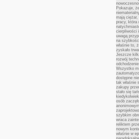
nowoczesnośc
Pokazuje, że
niematerialn
mają ciężar,
pracy, która
natychmiast
cierpliwości
uwagą przyp
na szybkośc
właśnie to, 
zyskało trwa
Jeszcze kilk
rozwój techn
odchodzenie
Wszystko mia
zautomatyzow
dostępne ni
tak właśnie 
zakupy przen
stało się ta
kiedykolwiek
osób zaczęł
anonimowymi
zaprojektow
szybkim obro
wraca zainte
reliktem prz
nowym kontek
właśnie w ep
paradoksalne