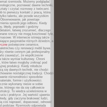
 temat rzemiosła. Możemy podglądać
hnologiczne, poznawać dawne techniki,
ztaty i czytać rozmowy z twórcami.
ób to pierwszy kontakt z pracą, która
ylko talentu, ale przede wszystkim
. Obserwowanie, jak powstaje
mienia sposób jego odbioru. Kiedy
y, błędy, poprawki i godziny
etalom, łatwiej zrozumieć, dlaczego
onane rzeczy nie mogą kosztować tyle,
masowe. W internecie istnieją także
iające pasjonatów różnych dziedzin, a
yczne
poświęcone ceramice,
kaletnictwu czy renowacji mebli bywa
zy równie cennym jak profesjonalny
arto zauważyć, że współczesne
 także wymiar kulturowy. Chroni
, które łatwo mogłyby zniknąć pod
jnej produkcji. Kiedy młodsze
zą się dawnych technik, nie chodzi
chowanie nostalgicznej tradycji. Chodzi
wanie różnorodności sposobów
ateriale, formie i użytkowości.
ęcznie wykonany niesie w sobie
e, którego nie da się całkowicie
strukcji. To wiedza ucieleśniona w
uciu i praktyce. Jej wartość ujawnia
wtedy, gdy zaczyna brakować ludzi,
fią coś naprawić, dopasować, odnowić
 od podstaw. Rzemiosło odpowiada