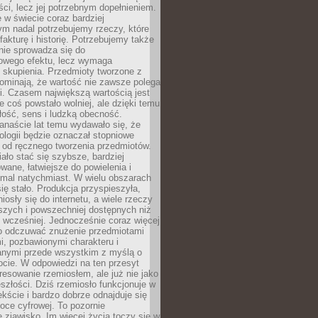
i, lecz jej potrzebnym dopełnieniem.
 w świecie coraz bardziej
ym nadal potrzebujemy rzeczy, które
 fakturę i historię. Potrzebujemy także
 nie sprowadza się do
owego efektu, lecz wymaga
 i skupienia. Przedmioty tworzone z
ominają, że wartość nie zawsze polega
i. Czasem największą wartością jest
że coś powstało wolniej, ale dzięki temu
łość, sens i ludzką obecność.
anaście lat temu wydawało się, że
ologii będzie oznaczał stopniowe
 od ręcznego tworzenia przedmiotów.
ło stać się szybsze, bardziej
ane, łatwiejsze do powielenia i
emal natychmiast. W wielu obszarach
się stało. Produkcja przyspieszyła,
iosły się do internetu, a wiele rzeczy
ńszych i powszechniej dostępnych niż
 wcześniej. Jednocześnie coraz więcej
o odczuwać znużenie przedmiotami
, pozbawionymi charakteru i
anymi przede wszystkim z myślą o
cie. W odpowiedzi na ten przesyt
resowanie rzemiosłem, ale już nie jako
eszłości. Dziś rzemiosło funkcjonuje w
ście i bardzo dobrze odnajduje się
oce cyfrowej. To pozornie
 zjawisko. Im więcej życia toczy się w