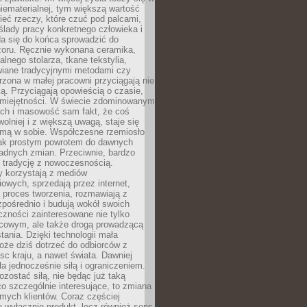
niematerialnej, tym większą wartość
eć rzeczy, które czuć pod palcami,
ślady pracy konkretnego człowieka i
da się do końca sprowadzić do
zoru. Ręcznie wykonana ceramika,
alnego stolarza, tkane tekstylia,
wiane tradycyjnymi metodami czy
orzona w małej pracowni przyciągają nie
ką. Przyciągają opowieścią o czasie,
 umiejętności. W świecie zdominowanym
ech i masowość sam fakt, że coś
olniej i z większą uwagą, staje się
amą w sobie. Współczesne rzemiosło
dnak prostym powrotem do dawnych
adnych zmian. Przeciwnie, bardzo
 tradycję z nowoczesnością.
y korzystają z mediów
owych, sprzedają przez internet,
 proces tworzenia, rozmawiają z
zpośrednio i budują wokół swoich
zności zainteresowane nie tylko
cowym, ale także drogą prowadzącą
tania. Dzięki technologii mała
oże dziś dotrzeć do odbiorców z
sc kraju, a nawet świata. Dawniej
ła jednocześnie siłą i ograniczeniem.
zostać siłą, nie będąc już taką
 co szczególnie interesujące, to zmiana
mych klientów. Coraz częściej
 wyłącznie produkt, lecz również sens