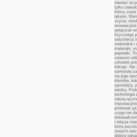
również na p
tylko zawod
którzy coraz
rękami. Wars
szycie, intr
renowacyjne
wyłącznie wi
fizycznego p
satysfakcji 
materialne i
materiału, r
poprawki. To
zarazem odś
człowiek potr
kliknąć. Nie 
rzemiosła z
się jego spr
klientów, d
sprzedaży, 
wiedzy. Prob
technologia
naturą ręczn
masową prod
próbować jej
czego nie da
doświadczen
i relacja mi
które pozost
nowych narz
dobrze odnaj