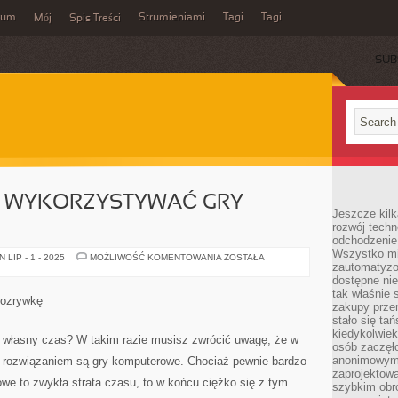
wum
Strumieniami
Tagi
Tagi
Mój
Spis Treści
SUB
E WYKORZYSTYWAĆ GRY
Jeszcze kilk
rozwój techn
odchodzenie
Wszystko mia
JAK
LIP - 1 - 2025
MOŻLIWOŚĆ KOMENTOWANIA
ZOSTAŁA
zautomatyzow
POZYTYWNIE
WYKORZYSTYWAĆ
dostępne ni
GRY
tak właśnie 
KOMPUTEROWE?
rozrywkę
zakupy przen
stało się ta
kiedykolwiek
własny czas? W takim razie musisz zwrócić uwagę, że w
osób zaczęł
anonimowymi
rozwiązaniem są gry komputerowe. Chociaż pewnie bardzo
zaprojektow
owe to zwykła strata czasu, to w końcu ciężko się z tym
szybkim obro