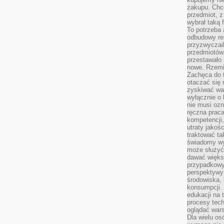
zakupu. Chc
przedmiot, z
wybrał taką 
To potrzeba 
odbudowy rel
przyzwyczail
przedmiotów.
przestawało 
nowe. Rzemio
Zachęca do t
otaczać się 
zyskiwać wa
wyłącznie o 
nie musi oz
ręczna prac
kompetencji,
utraty jakoś
traktować ta
świadomy wy
może służyć 
dawać większ
przypadkowy
perspektywy 
środowiska, 
konsumpcji.
edukacji na
procesy tec
oglądać wars
Dla wielu os