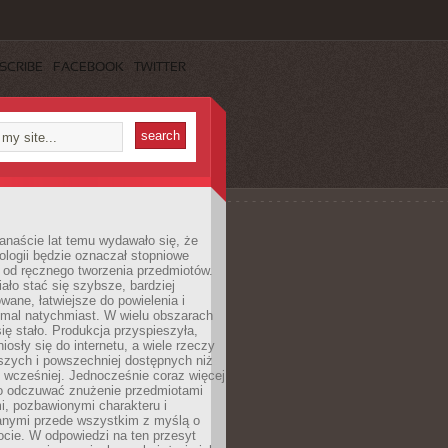
SCRIBE
FACEBOOK
TWITTER
anaście lat temu wydawało się, że
ologii będzie oznaczał stopniowe
 od ręcznego tworzenia przedmiotów.
ło stać się szybsze, bardziej
ane, łatwiejsze do powielenia i
emal natychmiast. W wielu obszarach
się stało. Produkcja przyspieszyła,
iosły się do internetu, a wiele rzeczy
ńszych i powszechniej dostępnych niż
 wcześniej. Jednocześnie coraz więcej
o odczuwać znużenie przedmiotami
, pozbawionymi charakteru i
anymi przede wszystkim z myślą o
cie. W odpowiedzi na ten przesyt