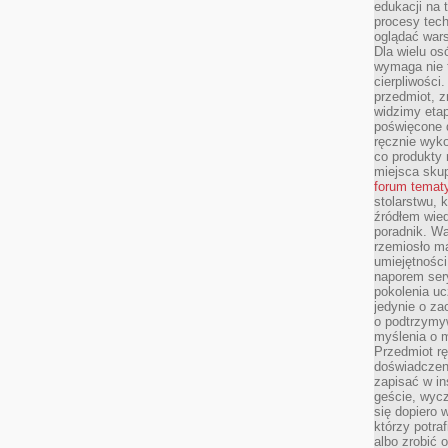
edukacji na
procesy tec
oglądać wars
Dla wielu os
wymaga nie t
cierpliwości
przedmiot, z
widzimy etap
poświęcone d
ręcznie wyk
co produkty 
miejsca skup
forum temat
stolarstwu, 
źródłem wied
poradnik. W
rzemiosło ma
umiejętności
naporem sery
pokolenia uc
jedynie o za
o podtrzymy
myślenia o m
Przedmiot r
doświadczeni
zapisać w in
geście, wycz
się dopiero 
którzy potra
albo zrobić