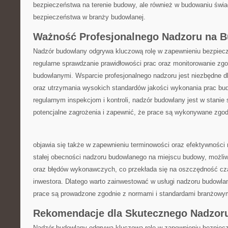
bezpieczeństwa na⁣ terenie budowy, ale również w budowaniu​ świado
bezpieczeństwa w branży budowlanej.
Ważność ⁤Profesjonalnego Nadzoru‌ na 
Nadzór budowlany odgrywa kluczową rolę w ⁤zapewnieniu​ bezpie
regularne sprawdzanie prawidłowości ⁣prac​ oraz ⁣monitorowanie zg
budowlanymi. ‌Wsparcie profesjonalnego nadzoru ‌jest‌ niezbędne 
oraz utrzymania wysokich ‍standardów jakości‌ wykonania prac budo
regularnym inspekcjom i kontroli, nadzór⁣ budowlany jest w stani
‌potencjalne zagrożenia i‌ zapewnić, że⁢ prace są wykonywane zgo
objawia się także w zapewnieniu terminowości oraz efektywności rea
stałej obecności ‍nadzoru budowlanego ‌na ⁣miejscu​ budowy, możli
oraz błędów wykonawczych, co przekłada​ się na oszczędność czasu
inwestora.⁢ Dlatego‍ warto zainwestować w usługi nadzoru budowl
prace ⁣są prowadzone⁤ zgodnie z normami i ‍standardami branżowy
Rekomendacje dla⁤ Skutecznego Nadzo
Nadzór budowlany ⁣odgrywa kluczową rolę w zapewnieniu bezpiecz