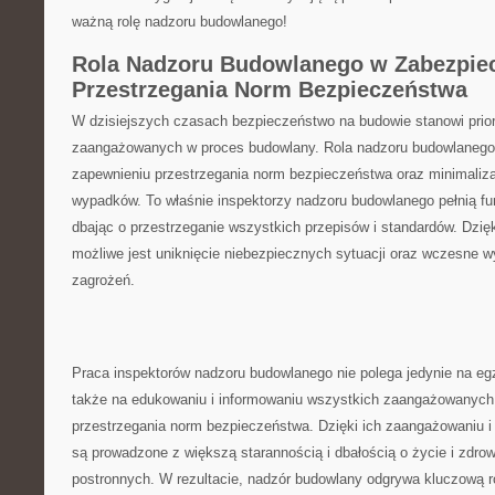
ważną rolę nadzoru budowlanego!
Rola ⁤Nadzoru ⁤Budowlanego w Zabezpiec
Przestrzegania ​Norm Bezpieczeństwa
W dzisiejszych czasach ⁤bezpieczeństwo na⁢ budowie stanowi prioryt
zaangażowanych w proces⁤ budowlany. Rola nadzoru budowlanego
zapewnieniu przestrzegania norm bezpieczeństwa oraz minimaliza
wypadków. ⁣To ⁣właśnie inspektorzy nadzoru budowlanego pełnią fu
dbając o przestrzeganie ‌wszystkich przepisów ​i⁤ standardów. Dzięk
możliwe jest ⁤uniknięcie ⁤niebezpiecznych sytuacji oraz wczesne
⁤zagrożeń.
Praca ⁤inspektorów​ nadzoru ‌budowlanego nie polega ​jedynie ⁢na ​eg
także na ​edukowaniu i ⁢informowaniu wszystkich‌ zaangażowanych
przestrzegania norm bezpieczeństwa. Dzięki⁣ ich zaangażowaniu i
są ⁣prowadzone z ⁣większą starannością i dbałością ⁤o życie i zdr
⁢postronnych. W rezultacie, nadzór budowlany odgrywa ‌kluczową ro