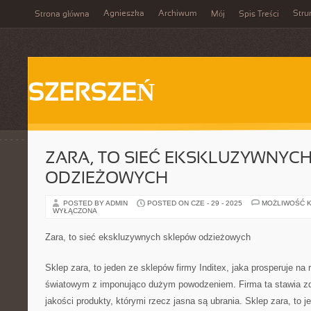
Agnieszka
Archiwum
Stru
Strona główna
Mój
Spis Treści
SZERSZEŃ
ZARA, TO SIEĆ EKSKLUZYWNYC
ODZIEŻOWYCH
POSTED BY ADMIN
POSTED ON CZE - 29 - 2025
MOŻLIWOŚĆ 
WYŁĄCZONA
Zara, to sieć ekskluzywnych sklepów odzieżowych
Sklep zara, to jeden ze sklepów firmy Inditex, jaka prosperuje na 
światowym z imponująco dużym powodzeniem. Firma ta stawia z
jakości produkty, którymi rzecz jasna są ubrania. Sklep zara, to j