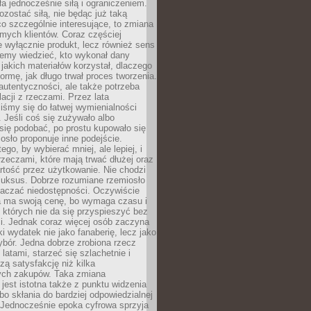
ła jednocześnie siłą i ograniczeniem.
zostać siłą, nie będąc już taką
 co szczególnie interesujące, to zmiana
mych klientów. Coraz częściej
 wyłącznie produkt, lecz również sens
emy wiedzieć, kto wykonał dany
 jakich materiałów korzystał, dlaczego
formę, jak długo trwał proces tworzenia.
autentyczności, ale także potrzeba
acji z rzeczami. Przez lata
iśmy się do łatwej wymienialności
 Jeśli coś się zużywało albo
się podobać, po prostu kupowało się
sło proponuje inne podejście.
ego, by wybierać mniej, ale lepiej, i
rzeczami, które mają trwać dłużej oraz
rtość przez użytkowanie. Nie chodzi
luksus. Dobrze rozumiane rzemiosło
naczać niedostępności. Oczywiście
a ma swoją cenę, bo wymaga czasu i
 których nie da się przyspieszyć bez
ci. Jednak coraz więcej osób zaczyna
ki wydatek nie jako fanaberię, lecz jako
bór. Jedna dobrze zrobiona rzecz
latami, starzeć się szlachetnie i
ą satysfakcję niż kilka
ch zakupów. Taka zmiana
jest istotna także z punktu widzenia
bo skłania do bardziej odpowiedzialnej
 Jednocześnie epoka cyfrowa sprzyja