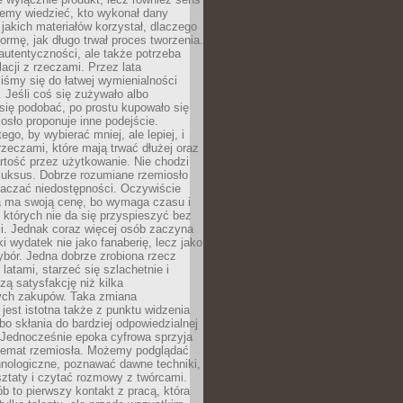
emy wiedzieć, kto wykonał dany
 jakich materiałów korzystał, dlaczego
formę, jak długo trwał proces tworzenia.
autentyczności, ale także potrzeba
acji z rzeczami. Przez lata
iśmy się do łatwej wymienialności
 Jeśli coś się zużywało albo
się podobać, po prostu kupowało się
sło proponuje inne podejście.
ego, by wybierać mniej, ale lepiej, i
rzeczami, które mają trwać dłużej oraz
rtość przez użytkowanie. Nie chodzi
luksus. Dobrze rozumiane rzemiosło
naczać niedostępności. Oczywiście
a ma swoją cenę, bo wymaga czasu i
 których nie da się przyspieszyć bez
ci. Jednak coraz więcej osób zaczyna
ki wydatek nie jako fanaberię, lecz jako
bór. Jedna dobrze zrobiona rzecz
latami, starzeć się szlachetnie i
ą satysfakcję niż kilka
ch zakupów. Taka zmiana
jest istotna także z punktu widzenia
bo skłania do bardziej odpowiedzialnej
 Jednocześnie epoka cyfrowa sprzyja
 temat rzemiosła. Możemy podglądać
hnologiczne, poznawać dawne techniki,
ztaty i czytać rozmowy z twórcami.
ób to pierwszy kontakt z pracą, która