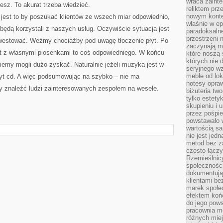
wraca zainte
esz. To akurat trzeba wiedzieć.
reliktem prz
nowym kontek
est to by poszukać klientów ze wszech miar odpowiednio,
właśnie w ep
będą korzystali z naszych usług. Oczywiście sytuacja jest
paradoksalne
przestrzeni 
westować. Weźmy chociażby pod uwagę tłoczenie płyt. Po
zaczynają mi
t z własnymi piosenkami to coś odpowiedniego. W końcu
które noszą 
których nie 
iemy mogli dużo zyskać. Naturalnie jeżeli muzyka jest w
seryjnego w
meble od lok
łyt cd. A więc podsumowując na szybko – nie ma
notesy opra
y znaleźć ludzi zainteresowanych zespołem na wesele.
biżuteria tw
tylko estety
skupieniu i
przez pośpi
powstawało w
wartością s
nie jest je
metod bez ż
często łączy
Rzemieślnic
społeczności
dokumentują
klientami be
marek społec
efektem koń
do jego pows
pracownia m
różnych miej