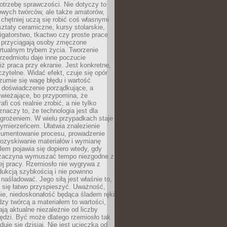
otrzebę sprawczości. Nie dotyczy to
owych twórców, ale także amatorów,
 chętniej uczą się robić coś własnymi
ztaty ceramiczne, kursy stolarskie,
oligatorstwo, tkactwo czy proste prace
 przyciągają osoby zmęczone
rtualnym trybem życia. Tworzenie
rzedmiotu daje inne poczucie
niż praca przy ekranie. Jest konkretne,
 czytelne. Widać efekt, czuje się opór
ozumie się wagę błędu i wartość
 doświadczenie porządkujące, a
wieżające, bo przypomina, że
afi coś realnie zrobić, a nie tylko
znaczy to, że technologia jest dla
agrożeniem. W wielu przypadkach staje
zymierzeńcem. Ułatwia znalezienie
okumentowanie procesu, prowadzenie
pozyskiwanie materiałów i wymianę
lem pojawia się dopiero wtedy, gdy
 zaczyna wymuszać tempo niezgodne z
ej pracy. Rzemiosło nie wygrywa z
ukcją szybkością i nie powinno
 naśladować. Jego siłą jest właśnie to,
 się łatwo przyspieszyć. Uważność,
ie, niedoskonałość będąca śladem ręki
ędzy twórcą a materiałem to wartości,
ają aktualne niezależnie od liczby
ędzi. Być może dlatego rzemiosło tak
duje się dzisiaj. Nie jest ucieczką od