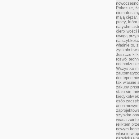
nowoczesnośc
Pokazuje, że
niematerialn
mają ciężar,
pracy, która
natychmiast
cierpliwości
uwagą przyp
na szybkośc
właśnie to, 
zyskało trwa
Jeszcze kilk
rozwój techn
odchodzenie
Wszystko mia
zautomatyzow
dostępne ni
tak właśnie 
zakupy przen
stało się ta
kiedykolwiek
osób zaczęł
anonimowymi
zaprojektow
szybkim obro
wraca zainte
reliktem prz
nowym kontek
właśnie w ep
paradoksalne