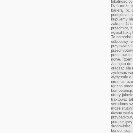
lokalność by
Dziś może po
barierą. To,
podejścia sa
kupujemy nie
zakupu. Chc
przedmiot, z
wybrał taką 
To potrzeba 
odbudowy rel
przyzwyczail
przedmiotów.
przestawało 
nowe. Rzemio
Zachęca do t
otaczać się 
zyskiwać wa
wyłącznie o 
nie musi oz
ręczna prac
kompetencji,
utraty jakoś
traktować ta
świadomy wy
może służyć 
dawać większ
przypadkowy
perspektywy 
środowiska, 
konsumpcji.