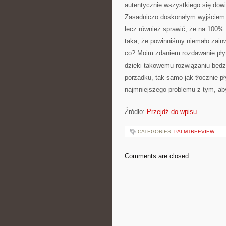
autentycznie wszystkiego się dowi
Zasadniczo doskonałym wyjściem j
lecz również sprawić, że na 100% 
taka, że powinniśmy niemało zain
co? Moim zdaniem rozdawanie pły
dzięki takowemu rozwiązaniu będz
porządku, tak samo jak tłocznie p
najmniejszego problemu z tym, ab
Źródło:
Przejdź do wpisu
CATEGORIES:
PALMTREEVIEW
Comments are closed.