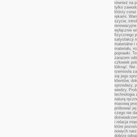
również na p
tylko zawod
którzy coraz
rękami. Wars
szycie, intr
renowacyjne
wyłącznie wi
fizycznego p
satysfakcji 
materialne i
materiału, r
poprawki. To
zarazem odś
człowiek potr
kliknąć. Nie 
rzemiosła z
się jego spr
klientów, d
sprzedaży, 
wiedzy. Prob
technologia
naturą ręczn
masową prod
próbować jej
czego nie da
doświadczen
i relacja mi
które pozost
nowych narz
dobrze odnaj