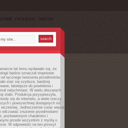
SCRIBE
FACEBOOK
TWITTER
anaście lat temu wydawało się, że
ologii będzie oznaczał stopniowe
 od ręcznego tworzenia przedmiotów.
ło stać się szybsze, bardziej
ane, łatwiejsze do powielenia i
emal natychmiast. W wielu obszarach
się stało. Produkcja przyspieszyła,
iosły się do internetu, a wiele rzeczy
ńszych i powszechniej dostępnych niż
 wcześniej. Jednocześnie coraz więcej
o odczuwać znużenie przedmiotami
, pozbawionymi charakteru i
anymi przede wszystkim z myślą o
cie. W odpowiedzi na ten przesyt