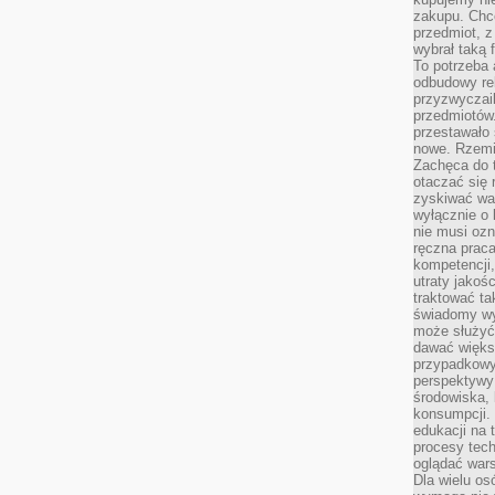
zakupu. Chc
przedmiot, z
wybrał taką 
To potrzeba 
odbudowy rel
przyzwyczail
przedmiotów.
przestawało 
nowe. Rzemio
Zachęca do t
otaczać się 
zyskiwać wa
wyłącznie o 
nie musi oz
ręczna prac
kompetencji,
utraty jakoś
traktować ta
świadomy wy
może służyć 
dawać większ
przypadkowy
perspektywy 
środowiska, 
konsumpcji.
edukacji na
procesy tec
oglądać wars
Dla wielu os