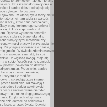
resowanie rzemiosłem, ale już nie jako
eszłości. Dziś rzemiosło funkcjonuje w
ście i bardzo dobrze odnajduje się
oce cyfrowej. To pozornie
 zjawisko. Im więcej życia toczy się w
niematerialnej, tym większą wartość
eć rzeczy, które czuć pod palcami,
ślady pracy konkretnego człowieka i
da się do końca sprowadzić do
zoru. Ręcznie wykonana ceramika,
alnego stolarza, tkane tekstylia,
wiane tradycyjnymi metodami czy
orzona w małej pracowni przyciągają nie
ką. Przyciągają opowieścią o czasie,
 umiejętności. W świecie zdominowanym
ech i masowość sam fakt, że coś
olniej i z większą uwagą, staje się
amą w sobie. Współczesne rzemiosło
dnak prostym powrotem do dawnych
adnych zmian. Przeciwnie, bardzo
 tradycję z nowoczesnością.
y korzystają z mediów
owych, sprzedają przez internet,
 proces tworzenia, rozmawiają z
zpośrednio i budują wokół swoich
zności zainteresowane nie tylko
cowym, ale także drogą prowadzącą
tania. Dzięki technologii mała
oże dziś dotrzeć do odbiorców z
sc kraju, a nawet świata. Dawniej