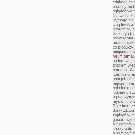
edukacji na
procesy tec
oglądać wars
Dla wielu os
wymaga nie t
cierpliwości
przedmiot, z
widzimy etap
poświęcone d
ręcznie wyk
co produkty 
miejsca skup
forum temat
stolarstwu, 
źródłem wied
poradnik. W
rzemiosło ma
umiejętności
naporem sery
pokolenia uc
jedynie o za
o podtrzymy
myślenia o m
Przedmiot r
doświadczeni
zapisać w in
geście, wycz
się dopiero 
którzy potra
albo zrobić