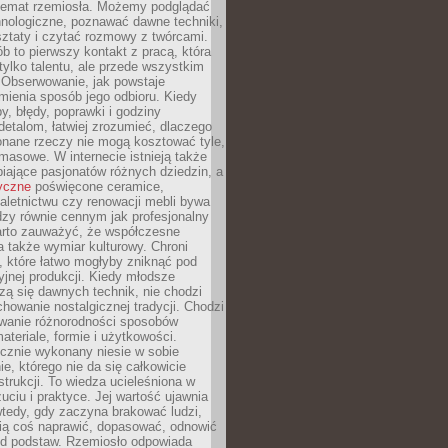
 temat rzemiosła. Możemy podglądać
hnologiczne, poznawać dawne techniki,
ztaty i czytać rozmowy z twórcami.
ób to pierwszy kontakt z pracą, która
ylko talentu, ale przede wszystkim
. Obserwowanie, jak powstaje
mienia sposób jego odbioru. Kiedy
y, błędy, poprawki i godziny
etalom, łatwiej zrozumieć, dlaczego
onane rzeczy nie mogą kosztować tyle,
masowe. W internecie istnieją także
iające pasjonatów różnych dziedzin, a
yczne
poświęcone ceramice,
kaletnictwu czy renowacji mebli bywa
zy równie cennym jak profesjonalny
arto zauważyć, że współczesne
 także wymiar kulturowy. Chroni
, które łatwo mogłyby zniknąć pod
jnej produkcji. Kiedy młodsze
zą się dawnych technik, nie chodzi
chowanie nostalgicznej tradycji. Chodzi
wanie różnorodności sposobów
ateriale, formie i użytkowości.
ęcznie wykonany niesie w sobie
e, którego nie da się całkowicie
strukcji. To wiedza ucieleśniona w
uciu i praktyce. Jej wartość ujawnia
wtedy, gdy zaczyna brakować ludzi,
fią coś naprawić, dopasować, odnowić
 od podstaw. Rzemiosło odpowiada