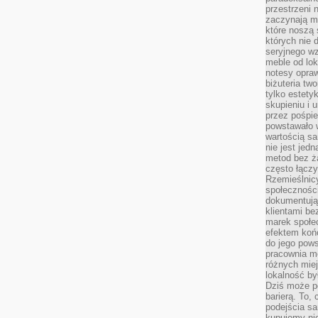
przestrzeni 
zaczynają mi
które noszą 
których nie 
seryjnego w
meble od lok
notesy opra
biżuteria tw
tylko estety
skupieniu i
przez pośpi
powstawało w
wartością s
nie jest je
metod bez ż
często łączy
Rzemieślnic
społeczności
dokumentują
klientami be
marek społec
efektem koń
do jego pows
pracownia m
różnych miej
lokalność by
Dziś może po
barierą. To,
podejścia sa
kupujemy nie