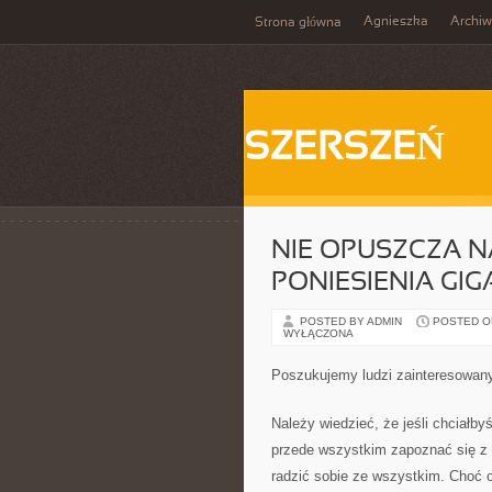
Agnieszka
Archi
Strona główna
SZERSZEŃ
NIE OPUSZCZA 
PONIESIENIA G
POSTED BY ADMIN
POSTED ON
WYŁĄCZONA
Poszukujemy ludzi zainteresowa
Należy wiedzieć, że jeśli chciałby
przede wszystkim zapoznać się z t
radzić sobie ze wszystkim. Choć 