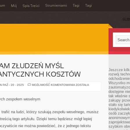
wum
Strumieniami
Tagi
Tagi
Mój
Spis Treści
SUB
NAM ZŁUDZEŃ MYŚL
Jeszcze kilk
IGANTYCZNYCH KOSZTÓW
rozwój techn
odchodzenie
Wszystko mia
NIE
 PAŹ - 20 - 2025
MOŻLIWOŚĆ KOMENTOWANIA
ZOSTAŁA
zautomatyzow
OPUSZCZA
NAM
dostępne ni
ZŁUDZEŃ
tak właśnie 
MYŚL
nych zespołem weselnym
zakupy przen
PONIESIENIA
GIGANTYCZNYCH
stało się ta
KOSZTÓW
kiedykolwiek
ś trafić na ludzi, którzy szukają zespołu weselnego, musisz
osób zaczęł
anonimowymi
reścią tego artykułu. Dzięki temu będziesz mógł lepiej
zaprojektow
oczywiście nie można powiedzieć, że z jednego tekstu
szybkim obro