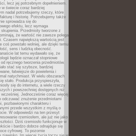
i, lecz jej potrzebnym dopełnieniem.
 w świecie coraz bardziej
ym nadal potrzebujemy rzeczy, które
 fakturę i historię. Potrzebujemy także
 nie sprowadza się do
owego efektu, lecz wymaga
 i skupienia. Przedmioty tworzone z
ominają, że wartość nie zawsze polega
i. Czasem największą wartością jest
że coś powstało wolniej, ale dzięki temu
łość, sens i ludzką obecność.
anaście lat temu wydawało się, że
ologii będzie oznaczał stopniowe
 od ręcznego tworzenia przedmiotów.
ło stać się szybsze, bardziej
ane, łatwiejsze do powielenia i
emal natychmiast. W wielu obszarach
się stało. Produkcja przyspieszyła,
iosły się do internetu, a wiele rzeczy
ńszych i powszechniej dostępnych niż
 wcześniej. Jednocześnie coraz więcej
o odczuwać znużenie przedmiotami
, pozbawionymi charakteru i
anymi przede wszystkim z myślą o
cie. W odpowiedzi na ten przesyt
resowanie rzemiosłem, ale już nie jako
eszłości. Dziś rzemiosło funkcjonuje w
ście i bardzo dobrze odnajduje się
oce cyfrowej. To pozornie
 zjawisko. Im więcej życia toczy się w