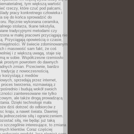
niematerialnej, tym większą wartość
eć rzeczy, które czuć pod palcami,
ślady pracy konkretnego człowieka i
da się do końca sprowadzić do
zoru. Ręcznie wykonana ceramika,
alnego stolarza, tkane tekstylia,
wiane tradycyjnymi metodami czy
orzona w małej pracowni przyciągają nie
ką. Przyciągają opowieścią o czasie,
 umiejętności. W świecie zdominowanym
ech i masowość sam fakt, że coś
olniej i z większą uwagą, staje się
amą w sobie. Współczesne rzemiosło
dnak prostym powrotem do dawnych
adnych zmian. Przeciwnie, bardzo
 tradycję z nowoczesnością.
y korzystają z mediów
owych, sprzedają przez internet,
 proces tworzenia, rozmawiają z
zpośrednio i budują wokół swoich
zności zainteresowane nie tylko
cowym, ale także drogą prowadzącą
tania. Dzięki technologii mała
oże dziś dotrzeć do odbiorców z
sc kraju, a nawet świata. Dawniej
ła jednocześnie siłą i ograniczeniem.
zostać siłą, nie będąc już taką
 co szczególnie interesujące, to zmiana
mych klientów. Coraz częściej
 wyłącznie produkt, lecz również sens