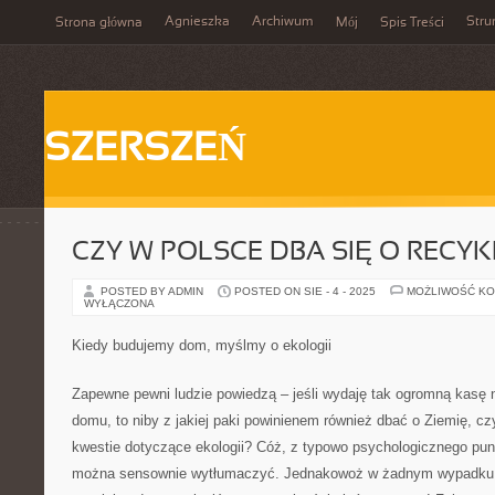
Agnieszka
Archiwum
Stru
Strona główna
Mój
Spis Treści
SZERSZEŃ
CZY W POLSCE DBA SIĘ O RECYK
POSTED BY ADMIN
POSTED ON SIE - 4 - 2025
MOŻLIWOŚĆ K
WYŁĄCZONA
Kiedy budujemy dom, myślmy o ekologii
Zapewne pewni ludzie powiedzą – jeśli wydaję tak ogromną kasę 
domu, to niby z jakiej paki powinienem również dbać o Ziemię, c
kwestie dotyczące ekologii? Cóż, z typowo psychologicznego pun
można sensownie wytłumaczyć. Jednakowoż w żadnym wypadku n