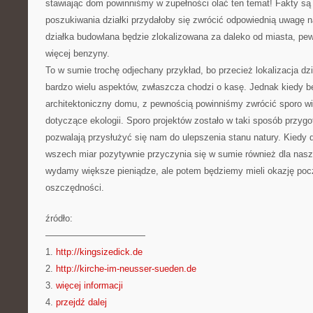
stawiając dom powinniśmy w zupełności olać ten temat! Fakty są 
poszukiwania działki przydałoby się zwrócić odpowiednią uwagę n
działka budowlana będzie zlokalizowana za daleko od miasta, pe
więcej benzyny.
To w sumie trochę odjechany przykład, bo przecież lokalizacja dz
bardzo wielu aspektów, zwłaszcza chodzi o kasę. Jednak kiedy bę
architektoniczny domu, z pewnością powinniśmy zwrócić sporo w
dotyczące ekologii. Sporo projektów zostało w taki sposób przyg
pozwalają przysłużyć się nam do ulepszenia stanu natury. Kiedy 
wszech miar pozytywnie przyczynia się w sumie również dla nas
wydamy większe pieniądze, ale potem będziemy mieli okazję po
oszczędności.
źródło:
———————————
1.
http://kingsizedick.de
2.
http://kirche-im-neusser-sueden.de
3.
więcej informacji
4.
przejdź dalej