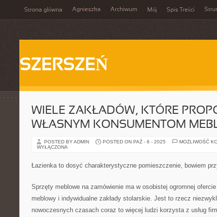
Agnieszka
Archiwum
Stru
Strona główna
Mój
Spis Treści
SZERSZEŃ
WIELE ZAKŁADÓW, KTÓRE PROP
WŁASNYM KONSUMENTOM MEB
POSTED BY ADMIN
POSTED ON PAŹ - 6 - 2025
MOŻLIWOŚĆ K
WYŁĄCZONA
Łazienka to dosyć charakterystyczne pomieszczenie, bowiem przy
Sprzęty meblowe na zamówienie ma w osobistej ogromnej ofercie
meblowy i indywidualne zakłady stolarskie. Jest to rzecz niezwy
nowoczesnych czasach coraz to więcej ludzi korzysta z usług fir