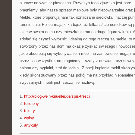
biurowe na wymiar piaseczno. Przyczyn tego zjawiska jest parę –
pragniemy, aby nasze sprzęty meblowe były niepowtarzalne oraz 
Meble, które proponują nam tak oznaczane sieciówki, inaczej pun
terenie całej Polski mają kilka bądź też kilkanaście ośrodków są 
jakie w swoim domu czy mieszkaniu ma co druga figura w kraju. A 
zdołać się czymś wyróżnić. Idealną do tego rzeczą są meble, to w
stworzony przez nas dom ma okazję zyskać świeżego i nowoczes
jakie absorbują się wykonywaniem mebli na zamówienie mogą zre
przez nas wszystko, co pragniemy – szafy z drzwiami przesuwny
salonu czy sypialni, stół do jadalni. Z opcji kupienia mebli skorz
kiedy skonstruowany przez nas pokój ma na przykład niebanalne 
zwyczajnych mebli jest rzeczą niemożliwą.
1.
http://blog-wein-knueller.de/spis-tresci
2.
felietony
3.
teksty
4.
wpisy
5.
artykuly