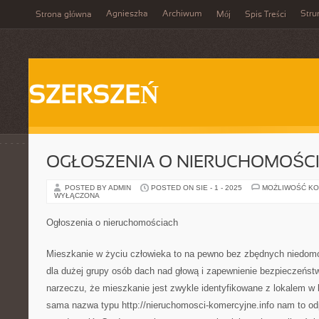
Agnieszka
Archiwum
Stru
Strona główna
Mój
Spis Treści
SZERSZEŃ
OGŁOSZENIA O NIERUCHOMOŚC
POSTED BY ADMIN
POSTED ON SIE - 1 - 2025
MOŻLIWOŚĆ K
WYŁĄCZONA
Ogłoszenia o nieruchomościach
Mieszkanie w życiu człowieka to na pewno bez zbędnych niedom
dla dużej grupy osób dach nad głową i zapewnienie bezpieczeńst
narzeczu, że mieszkanie jest zwykle identyfikowane z lokalem w
sama nazwa typu http://nieruchomosci-komercyjne.info nam to o