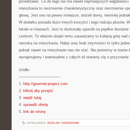
przedstawić. Co do tego nie ma nawet najmniejszych wątpliwośc
mieszkania to niezmiernie charakterystyczny oraz niezmiernie sp
głową. Jest ono na pewno mniejsze, aniżeli domy, niemniej jedna
W dodatku posiada dużo innych korzyści i tego rodzaju plusów. W
lokale w miastach. Jest to doskonały sposób na prędkie dostanie
centrum. To właśnie dzięki temu zauważamy tu kolejną górę nad 
narzeka na mieszkania. Hałas oraz brak intymności to tylko jed
jednak nawet na mieszkanie nas nie stać. Nie jesteśmy w stanie 
wynajmujemy i ewentualnie z całych sił staramy się o przyznanie
źródło:
———————————
1.
http://gourmet-project.com
2.
kliknij aby przejść
3.
wejdź tutaj
4.
sprawdź ofertę
5.
link do strony
CATEGORIES:
ROŚLINY OGRODOWE