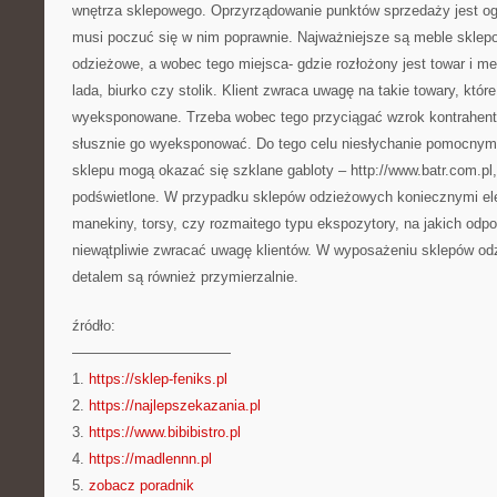
wnętrza sklepowego. Oprzyrządowanie punktów sprzedaży jest 
musi poczuć się w nim poprawnie. Najważniejsze są meble sklepow
odzieżowe, a wobec tego miejsca- gdzie rozłożony jest towar i me
lada, biurko czy stolik. Klient zwraca uwagę na takie towary, które
wyeksponowane. Trzeba wobec tego przyciągać wzrok kontrahenta
słusznie go wyeksponować. Do tego celu niesłychanie pomocnym
sklepu mogą okazać się szklane gabloty – http://www.batr.com.pl,
podświetlone. W przypadku sklepów odzieżowych koniecznymi e
manekiny, torsy, czy rozmaitego typu ekspozytory, na jakich odpo
niewątpliwie zwracać uwagę klientów. W wyposażeniu sklepów o
detalem są również przymierzalnie.
źródło:
———————————
1.
https://sklep-feniks.pl
2.
https://najlepszekazania.pl
3.
https://www.bibibistro.pl
4.
https://madlennn.pl
5.
zobacz poradnik