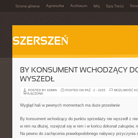
Agnieszka
Archiwum
Stru
Strona główna
Mój
Spis Treści
SZERSZEŃ
BY KONSUMENT WCHODZĄCY DO
WYSZEDŁ
POSTED BY ADMIN
POSTED ON PAŹ - 2 - 2025
MOŻLIWOŚĆ K
WYŁĄCZONA
Wygląd hali w pewnych momentach ma duże przesłanie
By konsument wchodzący do punktu sprzedaży nie wyszedł z nieg
w nim na dłużej, rozejrzał się w nim i w końcu dokonał zakupów,
Na pewno do zachęcenia prawdopodobnego nabywcy przyczynia si