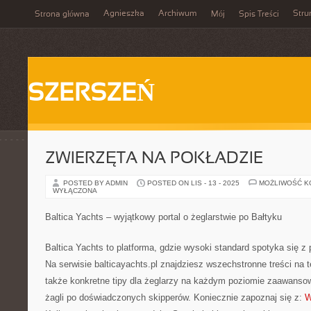
Agnieszka
Archiwum
Stru
Strona główna
Mój
Spis Treści
SZERSZEŃ
ZWIERZĘTA NA POKŁADZIE
POSTED BY ADMIN
POSTED ON LIS - 13 - 2025
MOŻLIWOŚĆ 
WYŁĄCZONA
Baltica Yachts – wyjątkowy portal o żeglarstwie po Bałtyku
Baltica Yachts to platforma, gdzie wysoki standard spotyka się z
Na serwisie balticayachts.pl znajdziesz wszechstronne treści na t
także konkretne tipy dla żeglarzy na każdym poziomie zaawanso
żagli po doświadczonych skipperów. Koniecznie zapoznaj się z:
W