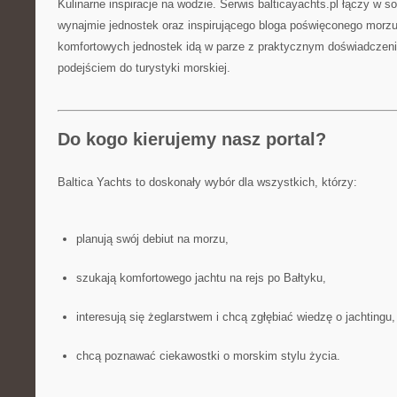
Kulinarne inspiracje na wodzie. Serwis balticayachts.pl łączy w s
wynajmie jednostek oraz inspirującego bloga poświęconego morzu
komfortowych jednostek idą w parze z praktycznym doświadczen
podejściem do turystyki morskiej.
Do kogo kierujemy nasz portal?
Baltica Yachts to doskonały wybór dla wszystkich, którzy:
planują swój debiut na morzu,
szukają komfortowego jachtu na rejs po Bałtyku,
interesują się żeglarstwem i chcą zgłębiać wiedzę o jachtingu,
chcą poznawać ciekawostki o morskim stylu życia.