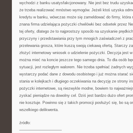
wychodzi z banku usatysfakcjonowany. Nie jest bez trudu uzyskać
że trzeba realizować mnóstwo wymogów. Jeżeli ktoś uzyska odm
kredytu w banku, wówczas może się zameldować do firmy, która m
znana firma udzielająca pożyczki chwilówki bez odsetek przez N
tej oferty, dlatego że to najprostszy sposób na uzyskanie prędkic
przyczyny i przedstawiania przy tym mnogich zaświadczeń z prac
przelewania grosza, które kuszą swoją ciekawą ofertą. Starczy zaj
złożyć internetowy wniosek o udzielenie pożyczki. Decyzja jest w
można mieć na koncie jeszcze tego samego dnia. To dla osób będ
sytuacji, jest rozległym walorem. Nie trzeba spełniać żadnych w
wystarczy podać dane z dowodu osobistego i już można starać si
stania w kolejkach i długiego oczekiwania na decyzję ze strony ins
pożyczki internetowe, są niezwykle modne, bowiem to najważniej
zyskać pieniądze na dowolny cel. Dziś jest bardzo dużo ofert pr
nie kosztuje. Powinno się z takich promocji posłużyć się, bo są 
wszelkiego delikwenta.
źródło:
———————————