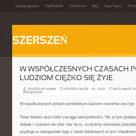
Agnieszka
Archiwum
Stru
Strona główna
Mój
Spis Treści
SZERSZEŃ
W WSPÓŁCZESNYCH CZASACH 
LUDZIOM CIĘŻKO SIĘ ŻYJE.
POSTED BY ADMIN
POSTED ON SIE - 19 - 2025
MOŻLIWOŚĆ 
WYŁĄCZONA
W współczesnych porach poniektórym ludziom mozolnie się żyje.
Teraz bardzo dużo ludzi zaciąga wierzytelności. Nic w tym podejr
układa i czasami nie stać nas na to, co byśmy niezwykle potrze
użytkuje w następstwie tego z służb bankowych w tym charakterz