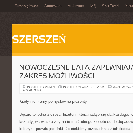
Agnieszka
Archiwum
Stru
Strona główna
Mój
Spis Treści
SZERSZEŃ
NOWOCZESNE LATA ZAPEWNIAJ
ZAKRES MOŻLIWOŚCI
POSTED BY ADMIN
POSTED ON WRZ - 23 - 2025
MOŻLIWOŚĆ 
WYŁĄCZONA
Kiedy nie mamy pomysłów na prezenty
Będzie to jedna z części biżuterii, która nadaje się dla każdego. 
kształty, w związku z tym nie ma żadnego kłopotu co do dopaso
kolczyki, prawdą jest fakt, że niektórzy przesadzają z ich ilością,