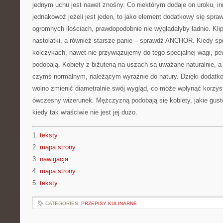
jednym uchu jest nawet znośny. Co niektórym dodaje on uroku, in
jednakowoż jeżeli jest jeden, to jako element dodatkowy się spra
ogromnych ilościach, prawdopodobnie nie wyglądałyby ładnie. Kli
nastolatki, a również starsze panie – sprawdź ANCHOR. Kiedy s
kolczykach, nawet nie przywiązujemy do tego specjalnej wagi, pe
podobają. Kobiety z biżuterią na uszach są uważane naturalnie, a 
czymś normalnym, należącym wyraźnie do natury. Dzięki doda
wolno zmienić diametralnie swój wygląd, co może wpłynąć korzys
ówczesny wizerunek. Mężczyzną podobają się kobiety, jakie gusto
kiedy tak właściwie nie jest jej dużo.
1.
teksty
2.
mapa strony
3.
nawigacja
4.
mapa strony
5.
teksty
CATEGORIES:
PRZEPISY KULINARNE