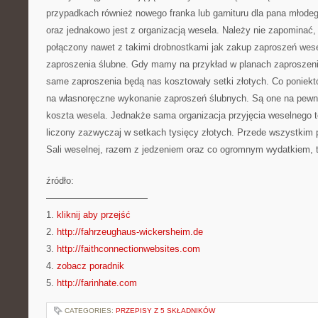
przypadkach również nowego franka lub garnituru dla pana młodeg
oraz jednakowo jest z organizacją wesela. Należy nie zapominać
połączony nawet z takimi drobnostkami jak zakup zaproszeń wese
zaproszenia ślubne. Gdy mamy na przykład w planach zaproszenie
same zaproszenia będą nas kosztowały setki złotych. Co poniekt
na własnoręczne wykonanie zaproszeń ślubnych. Są one na pewno
koszta wesela. Jednakże sama organizacja przyjęcia weselnego 
liczony zazwyczaj w setkach tysięcy złotych. Przede wszystkim p
Sali weselnej, razem z jedzeniem oraz co ogromnym wydatkiem, 
źródło:
———————————
1.
kliknij aby przejść
2.
http://fahrzeughaus-wickersheim.de
3.
http://faithconnectionwebsites.com
4.
zobacz poradnik
5.
http://farinhate.com
CATEGORIES:
PRZEPISY Z 5 SKŁADNIKÓW