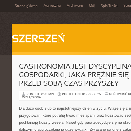
Agnieszka
Archiwum
Stru
Strona główna
Mój
Spis Treści
SZERSZEŃ
GASTRONOMIA JEST DYSCYPLIN
GOSPODARKI, JAKA PRĘŻNIE SIĘ 
PRZED SOBĄ CZAS PRZYSZŁY
POSTED BY ADMIN
POSTED ON LIP - 29 - 2025
MOŻLIWOŚĆ 
WYŁĄCZONA
Dla dużo osób ślub to najistotniejszy dzień w życiu. Wiąże się z 
przygotowań, które potrafią trwać miesiącami oraz kosztować setki
pochłaniają koszty wesela. Nawet gdy para zdecyduje się na skr
dalszym ciągu oczekują ją duże wydatki. Związane są one z zakup