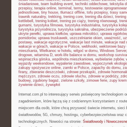
śniadaniowe
,
team building event
,
techniki oddechowe
,
tekstylia
przepisy
,
terapia online
,
terminal
,
termy
,
testowanie oprogramowan
jednostkowe
,
tiny house
,
tłumacz offline
,
tofu przepisy
,
trasy sa
trawnik naturalny
,
trekking
,
trening core
,
trening dla dzieci
,
trening
kettlebell
,
trening kobiet
,
trening po ciąży
,
trening równowagi
,
tren
gumami
,
turystyka filmowa
,
turystyka industrialna
,
turystyka kole
turystyka przyrodnicza
,
turystyka sakralna
,
ubezpieczenie podróż
ukryte perełki
,
uprawa kiełków
,
uprawa mikroliści
,
uprawa ogórków
pomidorów
,
uprawa truskawek
,
uszczelnianie okien
,
uważność
,
uz
postawy
,
wakacje egzotyczne
,
wakacje last minute
,
wakacje nad
wakacje w górach
,
wakacje w Polsce
,
webhooki
,
wektorowe bazy
mieszkania
,
Wielkanoc w hotelu
,
wilgoć w domu
,
Windows Server
drogowe
,
witamina D
,
work-life balance w domu
,
workshop surviva
wspinaczka górska
,
wspólnota mieszkaniowa
,
wybielanie zębów
,
wyjazdy weekendowe
,
wypalenie zawodowe
,
wypoczynek ekologi
zakupy spożywcze online
,
zamki w Polsce
,
zapachy do domu
,
za
firany
,
zbieranie deszczówki
,
zdrowe przekąski
,
zdrowie hormonal
mężczyzn
,
zdrowie oczu
,
zdrowie słuchu
,
zdrowie w podróży
,
zdr
budowy
,
zgubiony bagaż
,
zielone szkoły
,
zimowe ferie
,
zupy krem
żywienie dzieci
,
żywopłot
Internat.com.pl to interesujący serwis poświęcony technologiom 
zagadnieniom, które łączą się z codziennym korzystaniem z rout
miejscem dla osób, które chcą przyswoić świecie internetu, siec
światłowodów, 5G, chmury, hostingu, cyberbezpieczeństwa oraz 
technologicznych. Nowości na stronie:
Światłowody i Nowoczesne