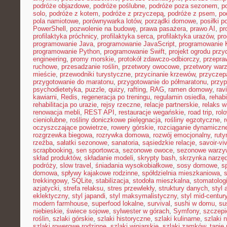
podróże objazdowe
,
podróże poślubne
,
podróże poza sezonem
,
p
solo
,
podróże z kotem
,
podróże z przyczepą
,
podróże z psem
,
po
pola namiotowe
,
porównywarka lotów
,
porządki domowe
,
posiłki p
PowerShell
,
pozwolenie na budowę
,
prawa pasażera
,
prawo AI
,
pr
profilaktyka próchnicy
,
profilaktyka serca
,
profilaktyka urazów
,
pr
programowanie Java
,
programowanie JavaScript
,
programowanie K
programowanie Python
,
programowanie Swift
,
projekt ogrodu pr
engineering
,
promy morskie
,
protokół zdawczo-odbiorczy
,
przepr
ruchowe
,
przesadzanie roślin
,
przetwory owocowe
,
przetwory war
mieście
,
przewodniki turystyczne
,
przycinanie krzewów
,
przyczep
przygotowanie do maratonu
,
przygotowanie do półmaratonu
,
przyp
psychodietetyka
,
puzzle
,
quizy
,
rafting
,
RAG
,
ramen domowy
,
rav
kawiarni
,
Redis
,
regeneracja po treningu
,
regulamin osiedla
,
rehabi
rehabilitacja po urazie
,
rejsy rzeczne
,
relacje partnerskie
,
relaks 
renowacja mebli
,
REST API
,
restauracje wegańskie
,
road trip
,
rol
cieniolubne
,
rośliny doniczkowe pielęgnacja
,
rośliny egzotyczne
,
r
oczyszczające powietrze
,
rowery górskie
,
rozciąganie dynamiczn
rozgrzewka biegowa
,
rozrywka domowa
,
rozwój emocjonalny
,
ruty
rzeźba
,
sałatki sezonowe
,
sanatoria
,
sąsiedzkie relacje
,
savoir-vi
scrapbooking
,
sen sportowca
,
sezonowe owoce
,
sezonowe warzy
skład produktów
,
składanie modeli
,
skrypty bash
,
skrzynka narzę
podróży
,
slow travel
,
śniadania wysokobiałkowe
,
sosy domowe
,
s
domowa
,
spływy kajakowe rodzinne
,
spółdzielnia mieszkaniowa
,
trekkingowy
,
SQLite
,
stabilizacja
,
stodoła mieszkalna
,
stomatolo
azjatycki
,
strefa relaksu
,
stres przewlekły
,
struktury danych
,
styl 
eklektyczny
,
styl japandi
,
styl maksymalistyczny
,
styl mid-centur
modern farmhouse
,
superfood lokalne
,
survival
,
sushi w domu
,
su
niebieskie
,
świece sojowe
,
sylwester w górach
,
Symfony
,
szczepi
roślin
,
szlaki górskie
,
szlaki historyczne
,
szlaki kulinarne
,
szlaki 
szlaki rowerowe rodzinne
,
szlaki winiarskie
,
szlaki zamków
,
tanie 