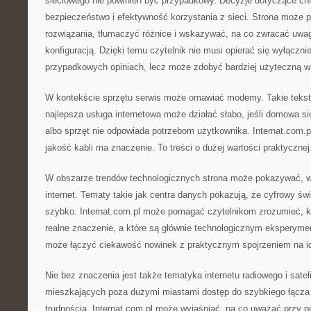
sieciowego nie powinien być przypadkowy. Decyzje dotyczące c
bezpieczeństwo i efektywność korzystania z sieci. Strona moż
rozwiązania, tłumaczyć różnice i wskazywać, na co zwracać uwa
konfiguracją. Dzięki temu czytelnik nie musi opierać się wyłączn
przypadkowych opiniach, lecz może zdobyć bardziej użyteczną w
W kontekście sprzętu serwis może omawiać modemy. Takie tekst
najlepsza usługa internetowa może działać słabo, jeśli domowa si
albo sprzęt nie odpowiada potrzebom użytkownika. Internat.com.
jakość kabli ma znaczenie. To treści o dużej wartości praktycznej
W obszarze trendów technologicznych strona może pokazywać, w
internet. Tematy takie jak centra danych pokazują, że cyfrowy świ
szybko. Internat.com.pl może pomagać czytelnikom zrozumieć, k
realne znaczenie, a które są głównie technologicznym eksperyme
może łączyć ciekawość nowinek z praktycznym spojrzeniem na i
Nie bez znaczenia jest także tematyka internetu radiowego i satel
mieszkających poza dużymi miastami dostęp do szybkiego łącz
trudnością. Internat.com.pl może wyjaśniać, na co uważać przy 