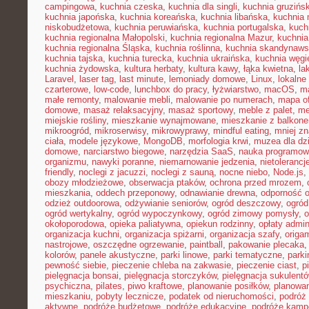
campingowa
,
kuchnia czeska
,
kuchnia dla singli
,
kuchnia gruzińs
kuchnia japońska
,
kuchnia koreańska
,
kuchnia libańska
,
kuchnia
niskobudżetowa
,
kuchnia peruwiańska
,
kuchnia portugalska
,
kuch
kuchnia regionalna Małopolski
,
kuchnia regionalna Mazur
,
kuchnia
kuchnia regionalna Śląska
,
kuchnia roślinna
,
kuchnia skandynaw
kuchnia tajska
,
kuchnia turecka
,
kuchnia ukraińska
,
kuchnia węgi
kuchnia żydowska
,
kultura herbaty
,
kultura kawy
,
łąka kwietna
,
la
Laravel
,
laser tag
,
last minute
,
lemoniady domowe
,
Linux
,
lokalne
czarterowe
,
low-code
,
lunchbox do pracy
,
łyżwiarstwo
,
macOS
,
m
małe remonty
,
malowanie mebli
,
malowanie po numerach
,
mapa of
domowe
,
masaż relaksacyjny
,
masaż sportowy
,
meble z palet
,
me
miejskie rośliny
,
mieszkanie wynajmowane
,
mieszkanie z balkon
mikroogród
,
mikroserwisy
,
mikrowyprawy
,
mindful eating
,
mniej z
ciała
,
modele językowe
,
MongoDB
,
morfologia krwi
,
muzea dla dzi
domowe
,
narciarstwo biegowe
,
narzędzia SaaS
,
nauka programow
organizmu
,
nawyki poranne
,
niemarnowanie jedzenia
,
nietoleranc
friendly
,
noclegi z jacuzzi
,
noclegi z sauną
,
nocne niebo
,
Node.js
,
obozy młodzieżowe
,
obserwacja ptaków
,
ochrona przed mrozem
,
mieszkania
,
oddech przeponowy
,
odnawianie drewna
,
odporność 
odzież outdoorowa
,
odżywianie seniorów
,
ogród deszczowy
,
ogród
ogród wertykalny
,
ogród wypoczynkowy
,
ogród zimowy pomysły
,
o
okołoporodowa
,
opieka paliatywna
,
opiekun rodzinny
,
opłaty admin
organizacja kuchni
,
organizacja spiżarni
,
organizacja szafy
,
origa
nastrojowe
,
oszczędne ogrzewanie
,
paintball
,
pakowanie plecaka
kolorów
,
panele akustyczne
,
parki linowe
,
parki tematyczne
,
parki
pewność siebie
,
pieczenie chleba na zakwasie
,
pieczenie ciast
,
p
pielęgnacja bonsai
,
pielęgnacja storczyków
,
pielęgnacja sukulent
psychiczna
,
pilates
,
piwo kraftowe
,
planowanie posiłków
,
planowa
mieszkaniu
,
pobyty lecznicze
,
podatek od nieruchomości
,
podróż
aktywne
,
podróże budżetowe
,
podróże edukacyjne
,
podróże kam