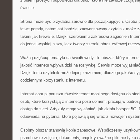
źródłem prostych odpowiedzi dla osób, które nie zawsze czują s
świecie.
Strona może być przydatna zarówno dla początkujących. Osoba p
łatwe porady, natomiast bardziej zaawansowany czytelnik może z
takimi jak firewalle. Dzięki szerokiemu zakresowi zagadnień Inter
do jednej wąskiej niszy, lecz tworzy szeroki obraz cyfrowej rzeczy
Ważną częścią tematyki są światłowody. To obszar, który interes
jakość internetu wpływa dziś na rozrywkę. Serwis może wyjaśniać,
Dzięki temu czytelnik może lepiej zrozumieć, dlaczego jakość sy
codziennym korzystaniu z internetu.
Internat.com.pl porusza również temat mobilnego dostępu do siec
osób, które korzystają z internetu poza domem, pracują w podró
dostęp do sieci. Artykuły mogą wyjaśniać, jak działa hotspot 5G. 
odpowiada na pytania, które pojawiają się wraz z rozwojem syste
Osobny obszar stanowią kopie zapasowe. Współczesny użytkownik
przechowuje zdjęcia, dokumenty, projekty i ważne pliki nie tylko 