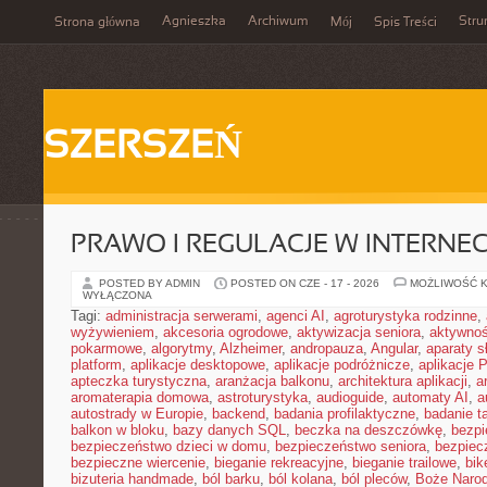
Agnieszka
Archiwum
Stru
Strona główna
Mój
Spis Treści
SZERSZEŃ
PRAWO I REGULACJE W INTERNEC
POSTED BY ADMIN
POSTED ON CZE - 17 - 2026
MOŻLIWOŚĆ 
WYŁĄCZONA
Tagi:
administracja serwerami
,
agenci AI
,
agroturystyka rodzinne
,
wyżywieniem
,
akcesoria ogrodowe
,
aktywizacja seniora
,
aktywnoś
pokarmowe
,
algorytmy
,
Alzheimer
,
andropauza
,
Angular
,
aparaty 
platform
,
aplikacje desktopowe
,
aplikacje podróżnicze
,
aplikacje
apteczka turystyczna
,
aranżacja balkonu
,
architektura aplikacji
,
a
aromaterapia domowa
,
astroturystyka
,
audioguide
,
automaty AI
,
a
autostrady w Europie
,
backend
,
badania profilaktyczne
,
badanie t
balkon w bloku
,
bazy danych SQL
,
beczka na deszczówkę
,
bezpi
bezpieczeństwo dzieci w domu
,
bezpieczeństwo seniora
,
bezpiec
bezpieczne wiercenie
,
bieganie rekreacyjne
,
bieganie trailowe
,
bik
bizuteria handmade
,
ból barku
,
ból kolana
,
ból pleców
,
Boże Naro