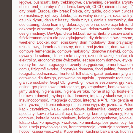
lęgowe
,
bushcraft
,
buty trekkingowe
,
caravaning
,
ceramika artyst
cholesterol
,
choroby roślin doniczkowych
,
CI CD
,
cięcie drzew
,
ci
city break Europa
,
city break Polska
,
city guide
,
cold brew
,
ćwicze
rzemieślniczy
,
cyfrowy detoks
,
czas wolny dorosłych
,
czas wolny 
czujnik dymu
,
dania z kaszy
,
dania z ryżu
,
dania z soczewicy
,
da
decluttering
,
deep learning
,
dekoracje jesienne
,
dekoracje letnie
,
d
dekoracje wiosenne
,
dekoracje zimowe
,
dekorowanie tortów
,
deme
design roślinny
,
DevOps
,
dieta lekkostrawna
,
dieta przeciwzapaln
śródziemnomorska dla początkujących
,
diy dekoracje świąteczne
weekend
,
Docker
,
dom letniskowy
,
dom modułowy
,
dom przyjazny
szkieletowy
,
domek całoroczny
,
domki nad jeziorem
,
domowa bibl
domowe fermentacje
,
domowe makarony
,
domowe nalewki
,
domow
dywany do salonu
,
działka rekreacyjna
,
dziennik wdzięczności
,
e
elektrolity
,
ergonomiczne ćwiczenia
,
escape room domowy
,
etyka 
eventy firmowe integracyjne
,
eventy przygodowe
,
fermentowane n
domu
,
fizjoprofilaktyka
,
florystyka domowa
,
food pairing
,
fotografi
fotografia podróżnicza
,
frontend
,
full stack
,
garaż podziemny
,
gla
gotowanie dla dwojga
,
gotowanie na ognisku
,
gotowanie rodzinne
,
granice osobiste
,
GraphQL
,
gravel
,
grillowanie sezonowe
,
gry kar
online
,
gry planszowe strategiczne
,
gry zespołowe
,
hamakowanie
jamy ustnej
,
higiena snu
,
higiena wzroku
,
home staging
,
hostele r
hurtownie danych
,
hydroponika domowa
,
implanty słuchowe
,
inde
insulinooporność
,
integracja outdoor
,
integracje API
,
inteligencja 
akustyczna
,
jedzenie intuicyjne
,
jesienne wyjazdy
,
jeziora w Pols
kącik czytelniczy
,
kajaki weekendowe
,
kalistenika
,
kampery
,
karm
specialty
,
kawalerka aranżacja
,
kayaking
,
kemping rodzinny
,
kemp
domowe
,
koktajle bezalkoholowe
,
kolacje jednogarnkowe
,
kolonie 
lokatorska
,
kompozycje kwiatowe
,
komunikacja bez przemocy
,
ko
konsultacja psychologiczna
,
konteneryzacja
,
kontuzje sportowe
,
hobby
,
księga wieczysta
,
Kubernetes
,
kuchnia bałkańska
,
kuchnia