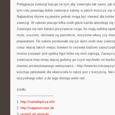
Pielęgnacja zwierząt bazuje na tym aby zwierzęta tak samo, jak l
tym celu powstają dobre zwierzęce salony w jakich troszczy się s
Najbardziej słynne są pieskie jednak mogą być również dla kotów
zwierząt. W salonie pracuje kilka osób gdzie każda absorbuje się 
Zwierzęta się tam bardzo przyzwoicie czuja, bo mają solidną opi
myte, suszone, obcinane są paznokcie, strzyżone włosy czy równ
preparatami. Do salonu przekonało się już dużo osób oraz zwierzęt
coraz więcej takich miejsc bowiem to zezwala ludziom zaoszczę
można zostawić pod opieką figur które się nimi zajmują. Zazwycza
zwierzęcia trwa mniej więcej godziny po czym wychodzi on bardz
również przetestowanego weterynarza – http://www.lecznicawyzyn
kosztuje jakkolwiek dla właściciela to także jest z korzyścią. Ni
wszystkiego robić a do tego dostaje wiele rad.
źródło:
———————————
1.
http://santafepizza.info
2.
http://sappeurcorps.de
3.
przejdź do artykułu