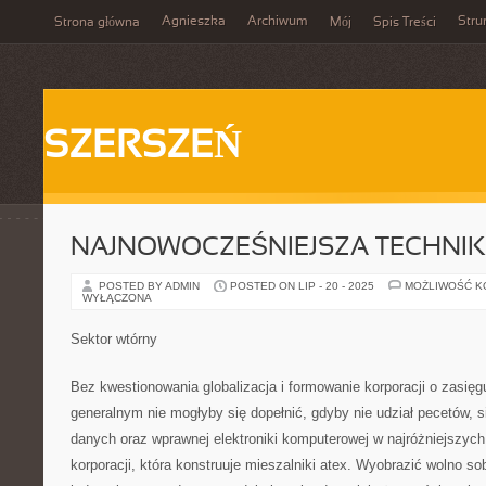
Agnieszka
Archiwum
Stru
Strona główna
Mój
Spis Treści
SZERSZEŃ
NAJNOWOCZEŚNIEJSZA TECHNI
POSTED BY ADMIN
POSTED ON LIP - 20 - 2025
MOŻLIWOŚĆ 
WYŁĄCZONA
Sektor wtórny
Bez kwestionowania globalizacja i formowanie korporacji o zasię
generalnym nie mogłyby się dopełnić, gdyby nie udział pecetów, s
danych oraz wprawnej elektroniki komputerowej w najróżniejszych
korporacji, która konstruuje mieszalniki atex. Wyobrazić wolno so