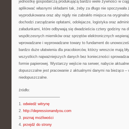
jednostkę gospodarczą produkującą bardzo wiele żywności w ciąg
aplikować własnymi składami tak, żeby za długo nie spoczywała
wyprodukowana oraz aby nigdy nie zabrakło miejsca na oryginaln
dochodzi zarządzanie opłatami, odolejacze, logistyka oraz admini
załadunkami, które odbywają się dwadzieścia cztery godziny na
współczesnych mierników oraz sprzętów elektronicznych wspiera
wprowadzane i wyprowadzane towary to fundament do unowocześni
bardzo duże ułatwienia dla pracobiorców, którzy wreszcie mają b
wszystkich najważniejszych danych bez konieczności sprowadzan
formie papierowej. Wystarczy wejście na serwer, nabycie aktualne
dopuszczalne jest pracowanie z aktualnymi danymi na bieżąco – w
niedopuszczalne.
źródło:
———————————
1.
odwiedź witrynę
2.
http://depressionandyou.com
3.
poznaj możliwości
4.
przejdź do strony