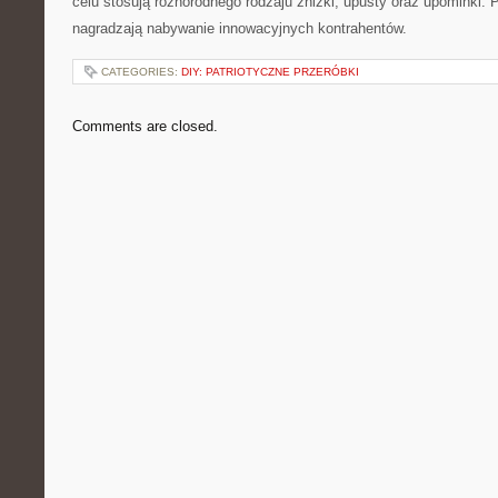
celu stosują różnorodnego rodzaju zniżki, upusty oraz upominki. 
nagradzają nabywanie innowacyjnych kontrahentów.
CATEGORIES:
DIY: PATRIOTYCZNE PRZERÓBKI
Comments are closed.