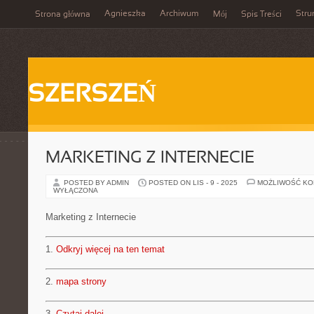
Agnieszka
Archiwum
Stru
Strona główna
Mój
Spis Treści
SZERSZEŃ
MARKETING Z INTERNECIE
POSTED BY ADMIN
POSTED ON LIS - 9 - 2025
MOŻLIWOŚĆ K
WYŁĄCZONA
Marketing z Internecie
1.
Odkryj więcej na ten temat
2.
mapa strony
3.
Czytaj dalej