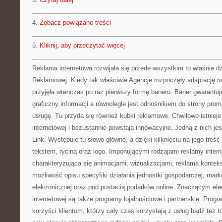
4.
Zobacz powiązane treści
5.
Kliknij, aby przeczytać więcej
Reklama internetowa rozwijała się przede wszystkim to właśnie dz
Reklamowej. Kiedy tak właściwie Agencje rozpoczęły adaptację na
przyjęła wtenczas po raz pierwszy formę baneru. Baner gwarantu
graficzny informacji a równolegle jest odnośnikiem do strony prom
usługę. Tu przyda się również kubki reklamowe. Chwilowo istniej
internetowej i bezustannie powstają innowacyjne. Jedną z nich je
Link. Występuje tu słowo główne, a dzięki kliknięciu na jego treś
tekstem, ryciną oraz logo. Imponującymi rodzajami reklamy intern
charakteryzująca się animacjami, wizualizacjami, reklama konte
możliwość opisu specyfiki działania jednostki gospodarczej, mar
elektronicznej oraz pod postacią podarków online. Znaczącym e
internetowej są także programy lojalnościowe i partnerskie. Progr
korzyści klientom, którzy cały czas korzystają z usług bądź też 