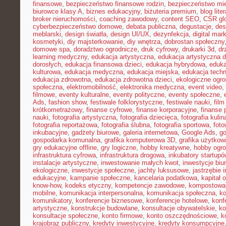
finansowe
,
bezpieczeństwo finansowe rodzin
,
bezpieczeństwo mie
biurowce klasy A
,
biznes edukacyjny
,
biżuteria premium
,
blog lite
broker nieruchomości
,
coaching zawodowy
,
content SEO
,
CSR gl
cyberbezpieczeństwo domowe
,
debata publiczna
,
degustacje
,
des
meblarski
,
design światła
,
design UI/UX
,
dezynfekcja
,
digital mar
kosmetyki
,
diy majsterkowanie
,
diy wnętrza
,
dobrostan społeczny
domowe spa
,
doradztwo ogrodnicze
,
druk cyfrowy
,
drukarki 3d
,
dr
learning medyczny
,
edukacja artystyczna
,
edukacja artystyczna d
dorosłych
,
edukacja finansowa dzieci
,
edukacja hybrydowa
,
eduka
kulturowa
,
edukacja medyczna
,
edukacja miejska
,
edukacja tech
edukacja zdrowotna
,
edukacja zdrowotna dzieci
,
ekologiczne ogro
społeczna
,
elektromobilność
,
elektronika medyczna
,
event video
,
filmowe
,
eventy kulturalne
,
eventy polityczne
,
eventy społeczne
,
Ads
,
fashion show
,
festiwale folklorystyczne
,
festiwale nauki
,
fil
krótkometrażowy
,
finanse cyfrowe
,
finanse korporacyjne
,
finanse 
nauki
,
fotografia artystyczna
,
fotografia dziecięca
,
fotografia kulin
fotografia reportażowa
,
fotografia ślubna
,
fotografia sportowa
,
foto
inkubacyjne
,
gadżety biurowe
,
galeria internetowa
,
Google Ads
,
go
gospodarka komunalna
,
grafika komputerowa 3D
,
grafika użytkow
gry edukacyjne offline
,
gry logiczne
,
hobby kreatywne
,
hobby ogro
infrastruktura cyfrowa
,
infrastruktura drogowa
,
inkubatory startupó
instalacje artystyczne
,
inwestowanie małych kwot
,
inwestycje biu
ekologiczne
,
inwestycje społeczne
,
jachty luksusowe
,
jastrzębie 
edukacyjne
,
kampanie społeczne
,
kancelaria podatkowa
,
kapitał 
know-how
,
kodeks etyczny
,
kompetencje zawodowe
,
kompostowa
mobilne
,
komunikacja interpersonalna
,
komunikacja społeczna
,
ko
komunikatory
,
konferencje biznesowe
,
konferencje hotelowe
,
konf
artystyczne
,
konstrukcje budowlane
,
konsultacje obywatelskie
,
ko
konsultacje społeczne
,
konto firmowe
,
konto oszczędnościowe
,
k
krajobraz publiczny
,
kredyty inwestycyjne
,
kredyty konsumpcyjne