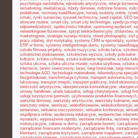
psychologia nastolatków
,
rękodzieło artystyczne
,
relacje bizneso
remarketing
,
rewitalizacja
,
roboty domowe
,
rodzinne finanse
,
rodz
podatkowe
,
rozmowy kwalifikacyjne
,
rozwój osobisty online
,
rynek
sztuki
,
rynki surowców
,
rysunek techniczny
,
seed capital
,
SEO te
skincare routine
,
smart city
,
smart city technologie
,
spedycja mię
odpowiedzialność
,
społeczności lokalne
,
sponsoring wydarzeń
,
sp
networkingowe biznesowe
,
sprzęt telekonferencyjny
,
stolarstwo
,
s
marketingowe
,
strategie rozwoju miasta
,
street photography
,
styl 
pracy zdalnej
,
styl rustykalny
,
systemy CRM w sprzedaży
,
syste
ERP w firmie
,
systemy inteligentnego domu
,
systemy nawadniają
szkoła filmowa projekty
,
szkoła muzyczna
,
szkoła tańca
,
szkolen
szkolnictwo podstawowe
,
szkolnictwo wyższe
,
szkoły policealne
,
kulturze
,
sztuka cyfrowa
,
sztuka kulinarna regionalna
,
sztuka lud
sztuka uliczna
,
sztuka uliczna murale
,
sztuka użytkowa
,
sztuka 
internecie
,
taniec nowoczesny
,
taras
,
targi branżowe
,
targi nieruc
technologie AGD
,
technologie materiałowe
,
telemedycyna specjal
bezgotówkowe
,
transformacja cyfrowa
,
transport autonomiczny
,
t
luksusowy
,
transport miejski
,
transport publiczny
,
trend ekonomic
twórczość artystyczna
,
ubezpieczenia komunikacyjne
,
ubezpiecz
umowy handlowe
,
uroda naturalna
,
usługi charytatywne
,
usługi fin
usługi turystyczne premium
,
użytkowanie produktów finansowych
warsztat domowy
,
warsztaty artystyczne
,
warsztaty kulinarne
,
wa
warsztaty online
,
wernisaż
,
wideofilmowanie
,
wideokonferencje
,
w
winiarstwo
,
wirtualna rzeczywistość
,
wirtualne konferencje
,
wirtual
współpraca online
,
wydarzenia edukacyjne
,
wydawnictwo internet
wynalazki
,
wyposażenie ogrodu
,
wystawa malarska
,
wystawy inte
motoryzacyjne
,
zabawa w domu
,
zarządzanie biurem
,
zarządzan
zarządzanie finansami osobistymi
,
zarządzanie flotą
,
zarządzanie
klientami
,
zarządzanie kryzysem
,
zarządzanie majątkiem
,
zarząd
zarządzanie stresem
,
zarządzanie twórcze
,
zarządzanie wiedzą
,