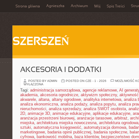
Agnieszka
Archiwum
Stru
Strona główna
Mój
Spis Treści
SZERSZEŃ
AKCESORIA I DODATKI
POSTED BY ADMIN
POSTED ON CZE - 1 - 2026
MOŻLIWOŚĆ K
WYŁĄCZONA
Tagi:
administracja samorządowa
,
agencje reklamowe
,
AI genera
akademia
,
akcesoria ogrodnicze
,
aktywizm społeczny
,
aktywność
akwarele
,
altana
,
altany ogrodowe
,
analityka internetowa
,
analiza
analiza ekonomiczna
,
analiza podaży
,
analiza popytu
,
analiza pr
nieruchomości
,
analiza sprzedaży
,
analiza SWOT osobista
,
analiz
2D
,
animacje 3D
,
animacje edukacyjne
,
aplikacje edukacyjne
,
ara
aranżacja przestrzeni biurowej
,
aranżacje tarasowe
,
arbitraż
,
archi
miejska
,
architektura miejska nowoczesna
,
architektura ogrodowa
sztuki
,
automatyczna księgowość
,
automatyzacja domowa
,
badan
marketingowe
,
badania opinii publicznej
,
badania społeczne
,
bala
cyfrowa
,
bankowość mobilna
,
baza klientów
,
bezpieczeństwo do