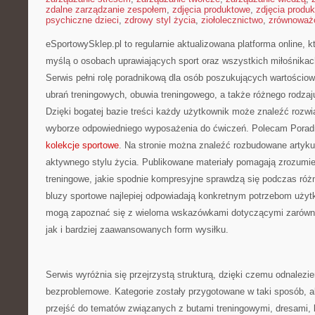
zdalne zarządzanie zespołem
,
zdjęcia produktowe
,
zdjęcia produ
psychiczne dzieci
,
zdrowy styl życia
,
ziołolecznictwo
,
zrównoważo
eSportowySklep.pl to regularnie aktualizowana platforma online, k
myślą o osobach uprawiających sport oraz wszystkich miłośnikac
Serwis pełni rolę poradnikową dla osób poszukujących wartościo
ubrań treningowych, obuwia treningowego, a także różnego rodza
Dzięki bogatej bazie treści każdy użytkownik może znaleźć rozw
wyborze odpowiedniego wyposażenia do ćwiczeń. Polecam Porad
kolekcje sportowe
. Na stronie można znaleźć rozbudowane artyk
aktywnego stylu życia. Publikowane materiały pomagają zrozumie
treningowe, jakie spodnie kompresyjne sprawdzą się podczas róż
bluzy sportowe najlepiej odpowiadają konkretnym potrzebom uży
mogą zapoznać się z wieloma wskazówkami dotyczącymi zarówno
jak i bardziej zaawansowanych form wysiłku.
Serwis wyróżnia się przejrzystą strukturą, dzięki czemu odnalezien
bezproblemowe. Kategorie zostały przygotowane w taki sposób, 
przejść do tematów związanych z butami treningowymi, dresami, 