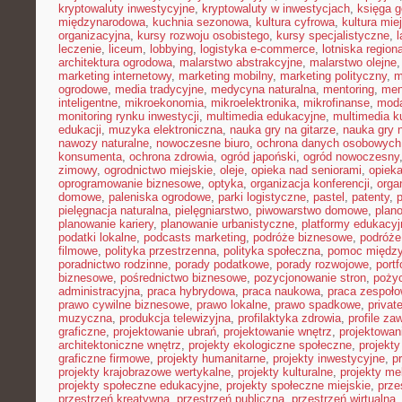
kryptowaluty inwestycyjne
,
kryptowaluty w inwestycjach
,
księga g
międzynarodowa
,
kuchnia sezonowa
,
kultura cyfrowa
,
kultura mie
organizacyjna
,
kursy rozwoju osobistego
,
kursy specjalistyczne
,
l
leczenie
,
liceum
,
lobbying
,
logistyka e-commerce
,
lotniska region
architektura ogrodowa
,
malarstwo abstrakcyjne
,
malarstwo olejne
marketing internetowy
,
marketing mobilny
,
marketing polityczny
,
m
ogrodowe
,
media tradycyjne
,
medycyna naturalna
,
mentoring
,
men
inteligentne
,
mikroekonomia
,
mikroelektronika
,
mikrofinanse
,
moda
monitoring rynku inwestycji
,
multimedia edukacyjne
,
multimedia ku
edukacji
,
muzyka elektroniczna
,
nauka gry na gitarze
,
nauka gry n
nawozy naturalne
,
nowoczesne biuro
,
ochrona danych osobowych
konsumenta
,
ochrona zdrowia
,
ogród japoński
,
ogród nowoczesny
zimowy
,
ogrodnictwo miejskie
,
oleje
,
opieka nad seniorami
,
opiek
oprogramowanie biznesowe
,
optyka
,
organizacja konferencji
,
orga
domowe
,
paleniska ogrodowe
,
parki logistyczne
,
pastel
,
patenty
,
p
pielęgnacja naturalna
,
pielęgniarstwo
,
piwowarstwo domowe
,
plan
planowanie kariery
,
planowanie urbanistyczne
,
platformy edukacyj
podatki lokalne
,
podcasts marketing
,
podróże biznesowe
,
podróże
filmowe
,
polityka przestrzenna
,
polityka społeczna
,
pomoc międz
poradnictwo rodzinne
,
porady podatkowe
,
porady rozwojowe
,
portf
biznesowe
,
pośrednictwo biznesowe
,
pozycjonowanie stron
,
poży
administracyjna
,
praca hybrydowa
,
praca naukowa
,
praca zespoło
prawo cywilne biznesowe
,
prawo lokalne
,
prawo spadkowe
,
privat
muzyczna
,
produkcja telewizyjna
,
profilaktyka zdrowia
,
profile z
graficzne
,
projektowanie ubrań
,
projektowanie wnętrz
,
projektowan
architektoniczne wnętrz
,
projekty ekologiczne społeczne
,
projekty
graficzne firmowe
,
projekty humanitarne
,
projekty inwestycyjne
,
p
projekty krajobrazowe wertykalne
,
projekty kulturalne
,
projekty m
projekty społeczne edukacyjne
,
projekty społeczne miejskie
,
prze
przestrzeń kreatywna
,
przestrzeń publiczna
,
przestrzeń wirtualna