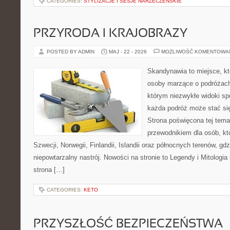
CATEGORIES:
STYLIZACJE I SESJE NARZECZEŃSKIE
PRZYRODA I KRAJOBRAZY
POSTED BY ADMIN
MAJ - 22 - 2026
MOŻLIWOŚĆ KOMENTOWA
Skandynawia to miejsce, kt
osoby marzące o podróżach
którym niezwykłe widoki spo
każda podróż może stać s
Strona poświęcona tej tema
przewodnikiem dla osób, któ
Szwecji, Norwegii, Finlandii, Islandii oraz północnych terenów, gd
niepowtarzalny nastrój. Nowości na stronie to Legendy i Mitologia 
strona […]
CATEGORIES:
KETO
PRZYSZŁOŚĆ BEZPIECZEŃSTWA