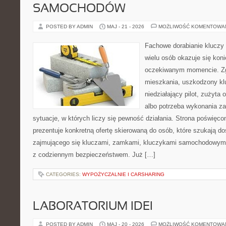
SAMOCHODÓW
POSTED BY ADMIN
MAJ - 21 - 2026
MOŻLIWOŚĆ KOMENTOWA
Fachowe dorabianie kluczy t
wielu osób okazuje się kon
oczekiwanym momencie. Zg
mieszkania, uszkodzony k
niedziałający pilot, zużyt
albo potrzeba wykonania z
sytuacje, w których liczy się pewność działania. Strona poświęco
prezentuje konkretną ofertę skierowaną do osób, które szukają 
zajmującego się kluczami, zamkami, kluczykami samochodowymi
z codziennym bezpieczeństwem. Już […]
CATEGORIES:
WYPOŻYCZALNIE I CARSHARING
LABORATORIUM IDEI
POSTED BY ADMIN
MAJ - 20 - 2026
MOŻLIWOŚĆ KOMENTOWA