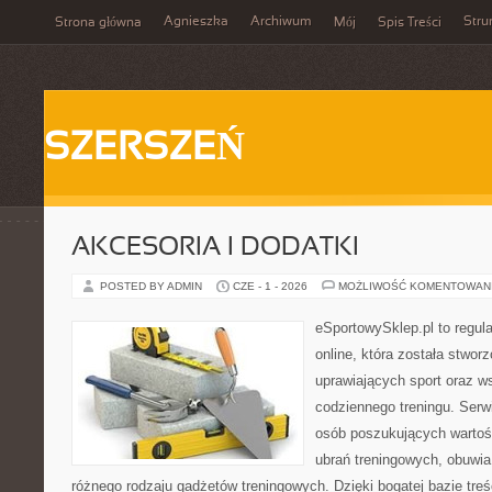
Agnieszka
Archiwum
Stru
Strona główna
Mój
Spis Treści
SZERSZEŃ
AKCESORIA I DODATKI
POSTED BY ADMIN
CZE - 1 - 2026
MOŻLIWOŚĆ KOMENTOWAN
eSportowySklep.pl to regula
online, która została stwo
uprawiających sport oraz w
codziennego treningu. Serwi
osób poszukujących wartoś
ubrań treningowych, obuwia
różnego rodzaju gadżetów treningowych. Dzięki bogatej bazie tr