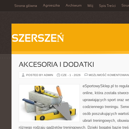
Agnieszka
Archiwum
Stru
Strona główna
Mój
Spis Treści
SZERSZEŃ
AKCESORIA I DODATKI
POSTED BY ADMIN
CZE - 1 - 2026
MOŻLIWOŚĆ KOMENTOWAN
eSportowySklep.pl to regula
online, która została stwo
uprawiających sport oraz w
codziennego treningu. Serwi
osób poszukujących wartoś
ubrań treningowych, obuwia
różnego rodzaju gadżetów treningowych. Dzięki bogatej bazie tr