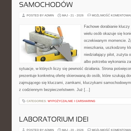
SAMOCHODÓW
POSTED BY ADMIN
MAJ - 21 - 2026
MOŻLIWOŚĆ KOMENTOWA
Fachowe dorabianie kluczy t
wielu osób okazuje się kon
oczekiwanym momencie. Zg
mieszkania, uszkodzony k
niedziałający pilot, zużyt
albo potrzeba wykonania z
sytuacje, w których liczy się pewność działania. Strona poświęco
prezentuje konkretną ofertę skierowaną do osób, które szukają 
zajmującego się kluczami, zamkami, kluczykami samochodowymi
z codziennym bezpieczeństwem. Już […]
CATEGORIES:
WYPOŻYCZALNIE I CARSHARING
LABORATORIUM IDEI
POSTED BY ADMIN
MAJ - 20 - 2026
MOŻLIWOŚĆ KOMENTOWA