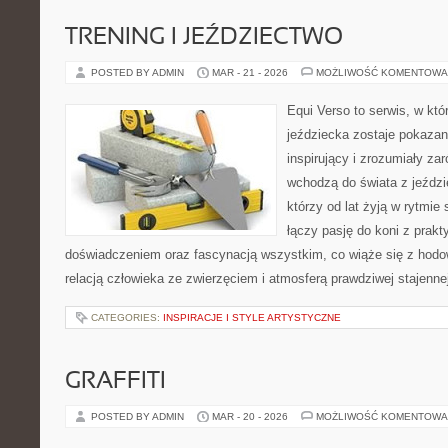
TRENING I JEŹDZIECTWO
POSTED BY ADMIN
MAR - 21 - 2026
MOŻLIWOŚĆ KOMENTOWA
Equi Verso to serwis, w kt
jeździecka zostaje pokaza
inspirujący i zrozumiały za
wchodzą do świata z jeździe
którzy od lat żyją w rytmie 
łączy pasję do koni z prak
doświadczeniem oraz fascynacją wszystkim, co wiąże się z hodow
relacją człowieka ze zwierzęciem i atmosferą prawdziwej stajenne
CATEGORIES:
INSPIRACJE I STYLE ARTYSTYCZNE
GRAFFITI
POSTED BY ADMIN
MAR - 20 - 2026
MOŻLIWOŚĆ KOMENTOWA