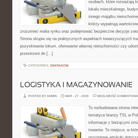
osobach, które rozważają k
lokalu mieszkalnego, budyn
innego majątku nieruchomeg
którzy wypatrują wartościow
zrozumieć realia rynku oraz podejmować bezpieczne decyzje zwi
Strona skupia się na praktycznych aspektach towarzyszących tr
pozyskiwanie lokum, oferowanie własnej nieruchomości czy udost
przestrzeni do […]
CATEGORIES:
DSKRAKOW
LOGISTYKA I MAGAZYNOWANIE
POSTED BY ADMIN
MAR - 27 - 2026
MOŻLIWOŚĆ KOMENTOWA
To rozbudowana strona int
tematyce branży TSL w Pol
informacje z bieżącymi zmi
towarów. To miejsce, w któ
przystępne artykuły dotycz