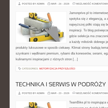
POSTED BY ADMIN
MAR - 24 - 2026
MOŻLIWOŚĆ KOMENTOWA
Jamonprive.pl to interneto
spotyka się z elegancją, a
najwyższej półki stają się
inspiracji. To blog poświę
gdzie selekcja ma znaczenie
a każdy miłośnik dobrego 
produkty luksusowe w sposób ciekawy. Klimat strony budują tema
szynkami i wędlinami premium, rybami dla koneserów, serami, eg
kulinarnymi inspiracjami z różnych stron […]
CATEGORIES:
MOTORYZACJA PRZYSZŁOŚCI
TECHNIKA I SERWIS W PODRÓŻY
POSTED BY ADMIN
MAR - 23 - 2026
MOŻLIWOŚĆ KOMENTOWA
TeamBike.pl to inspirująca