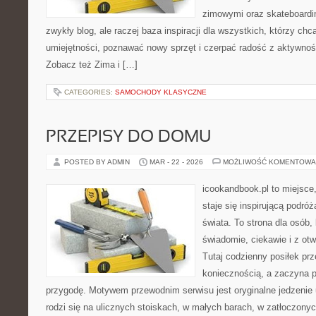
zimowymi oraz skateboardin
zwykły blog, ale raczej baza inspiracji dla wszystkich, którzy chc
umiejętności, poznawać nowy sprzęt i czerpać radość z aktywnoś
Zobacz też Zima i […]
CATEGORIES:
SAMOCHODY KLASYCZNE
PRZEPISY DO DOMU
POSTED BY ADMIN
MAR - 22 - 2026
MOŻLIWOŚĆ KOMENTOWA
icookandbook.pl to miejsce,
staje się inspirującą podró
świata. To strona dla osób,
świadomie, ciekawie i z ot
Tutaj codzienny posiłek pr
koniecznością, a zaczyna 
przygodę. Motywem przewodnim serwisu jest oryginalne jedzenie ul
rodzi się na ulicznych stoiskach, w małych barach, w zatłoczonyc