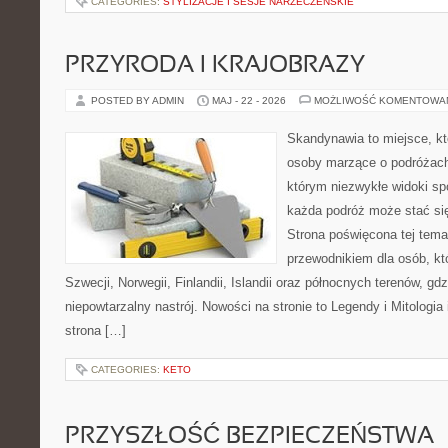
CATEGORIES:
STYLIZACJE I SESJE NARZECZEŃSKIE
PRZYRODA I KRAJOBRAZY
POSTED BY ADMIN
MAJ - 22 - 2026
MOŻLIWOŚĆ KOMENTOWA
Skandynawia to miejsce, kt
osoby marzące o podróżach
którym niezwykłe widoki spo
każda podróż może stać s
Strona poświęcona tej tema
przewodnikiem dla osób, któ
Szwecji, Norwegii, Finlandii, Islandii oraz północnych terenów, gd
niepowtarzalny nastrój. Nowości na stronie to Legendy i Mitologia 
strona […]
CATEGORIES:
KETO
PRZYSZŁOŚĆ BEZPIECZEŃSTWA