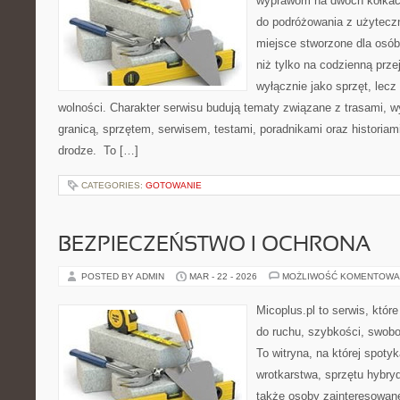
wyprawom na dwóch kółkach
do podróżowania z użytec
miejsce stworzone dla osób
niż tylko na codzienną przej
wyłącznie jako sprzęt, lecz
wolności. Charakter serwisu budują tematy związane z trasami, 
granicą, sprzętem, serwisem, testami, poradnikami oraz historiam
drodze. To […]
CATEGORIES:
GOTOWANIE
BEZPIECZEŃSTWO I OCHRONA
POSTED BY ADMIN
MAR - 22 - 2026
MOŻLIWOŚĆ KOMENTOWA
Micoplus.pl to serwis, któr
do ruchu, szybkości, swobo
To witryna, na której spotyk
wrotkarstwa, sprzętu hybry
także osoby zainteresowane