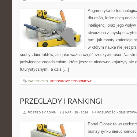
Augmentyka to technologicz
dla osób, które chcą analiz
inteligencji oraz jego wpływ
stworzona z myślą o czyteln
tym, jak roboty zmieniają 
w którym nauka nie jest prz
suchy zbiór faktów, ale jako ważna część rzeczywistości. Na str
poświęcone zagadnieniom, które jeszcze niedawno kojarzyły się g
futurystycznymi, a dziś […]
CATEGORIES:
HOROSKOPY TYGODNIOWE
PRZEGLĄDY I RANKINGI
POSTED BY ADMIN
MAR - 28 - 2026
MOŻLIWOŚĆ KOMENTOWA
Portal Globex to wszechstr
branży rynku nieruchomości