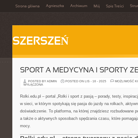
Agnieszka
Archiwum
Stru
Strona główna
Mój
Spis Treści
SZERSZEŃ
SPORT A MEDYCYNA I SPORTY 
POSTED BY ADMIN
POSTED ON LIS - 16 - 2025
MOŻLIWOŚĆ 
WYŁĄCZONA
Rolki.edu.pl – portal „Rolki i sport z pasją – porady, testy, inspir
w sieci, w którym spotykają się pasja do jazdy na rolkach, aktywn
doświadczenie. To platforma, na której znajdziesz rozbudowane po
a także o aktywnych sposobach spędzania czasu, które pomagają
mocy.