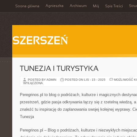
Agnieszka
Archiwum
Stru
Strona główna
Mój
Spis Treści
SZERSZEŃ
TUNEZJA I TURYSTYKA
POSTED BY ADMIN
POSTED ON LIS - 15 - 2025
MOŻLIWOŚĆ 
WYŁĄCZONA
Peregrinos.pl to blog o podróżach, kulturze i magicznych destyna
przestrzeń, gdzie pasja odkrywania łączy się z rzetelną wiedzą,
znaleźć tu inspirację do zaplanowania swojej kolejnej wyprawy. 
Tunezja
Peregrinos.pl – Blog o podróżach, kulturze i niezwykłych miejsca