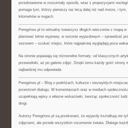
przedstawione w zrozumiały sposób, wraz z propozycjami noclegó
pomaga tym, którzy pierwszy raz lecą dalej niż nad morze, i tym, 
kilometrów w nogach.
Peregrinos.pl to wirtualny towarzysz długich wieczorów z mapą w
planować letnie wyprawy, w sezonie wyjazdowym – sprawdzać pr
sezonem – szukać miejsc, które najpiękniej wyglądają poza waka
Na stronie pojawiają się różnorodne formaty: od klasycznych artyk
przewodniki, aż po galerie zdjęć. Dzięki temu każdy gość strony
najbardziej mu odpowiada.
Peregrinos.pl – Blog o podróżach, kulturze i niezwykłych miejsca
przestrzeń dialogu. W komentarzach oraz w mediach społecznoś
uzupełniają wpisy o własne wskazówki, tworząc społeczność ludzi
drogi.
Autorzy Peregrinos.pl są przekonani, że wyjazdy kształtują nie t
zdjęciami, ale przede wszystkim rozumienie świata. Dlatego każdy