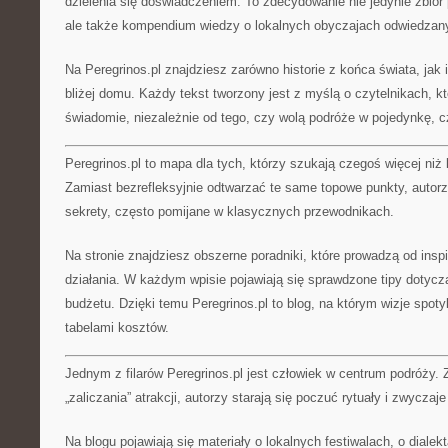
dzielenia się doświadczeniem. To zdecydowanie nie jedynie zbió
ale także kompendium wiedzy o lokalnych obyczajach odwiedzan
Na Peregrinos.pl znajdziesz zarówno historie z końca świata, jak
bliżej domu. Każdy tekst tworzony jest z myślą o czytelnikach, 
świadomie, niezależnie od tego, czy wolą podróże w pojedynkę, c
Peregrinos.pl to mapa dla tych, którzy szukają czegoś więcej niż 
Zamiast bezrefleksyjnie odtwarzać te same topowe punkty, autorzy
sekrety, często pomijane w klasycznych przewodnikach.
Na stronie znajdziesz obszerne poradniki, które prowadzą od inspi
działania. W każdym wpisie pojawiają się sprawdzone tipy dotyc
budżetu. Dzięki temu Peregrinos.pl to blog, na którym wizje spoty
tabelami kosztów.
Jednym z filarów Peregrinos.pl jest człowiek w centrum podróży. 
„zaliczania” atrakcji, autorzy starają się poczuć rytuały i zwyczaj
Na blogu pojawiają się materiały o lokalnych festiwalach, o dialek