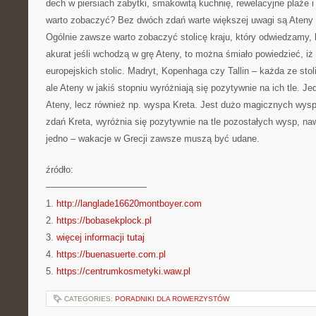
dech w piersiach zabytki, smakowitą kuchnię, rewelacyjne plaże
warto zobaczyć? Bez dwóch zdań warte większej uwagi są Ateny – 
Ogólnie zawsze warto zobaczyć stolicę kraju, który odwiedzamy, 
akurat jeśli wchodzą w grę Ateny, to można śmiało powiedzieć, iż
europejskich stolic. Madryt, Kopenhaga czy Tallin – każda ze sto
ale Ateny w jakiś stopniu wyróżniają się pozytywnie na ich tle. Je
Ateny, lecz również np. wyspa Kreta. Jest dużo magicznych wysp
zdań Kreta, wyróżnia się pozytywnie na tle pozostałych wysp, naw
jedno – wakacje w Grecji zawsze muszą być udane.
źródło:
———————————
1.
http://langlade16620montboyer.com
2.
https://bobasekplock.pl
3.
więcej informacji tutaj
4.
https://buenasuerte.com.pl
5.
https://centrumkosmetyki.waw.pl
CATEGORIES:
PORADNIKI DLA ROWERZYSTÓW