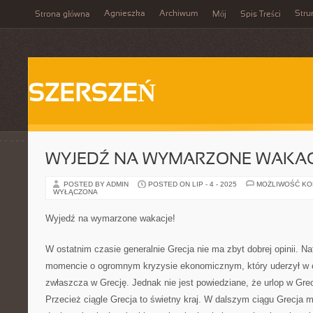
Agnieszka
Archiwum
Stru
Strona główna
Mój
Spis Treści
SZERSZEŃ
WYJEDŹ NA WYMARZONE WAKAC
POSTED BY ADMIN
POSTED ON LIP - 4 - 2025
MOŻLIWOŚĆ K
WYŁĄCZONA
Wyjedź na wymarzone wakacje!
W ostatnim czasie generalnie Grecja nie ma zbyt dobrej opinii. N
momencie o ogromnym kryzysie ekonomicznym, który uderzył w c
zwłaszcza w Grecję. Jednak nie jest powiedziane, że urlop w Grec
Przecież ciągle Grecja to świetny kraj. W dalszym ciągu Grecja 