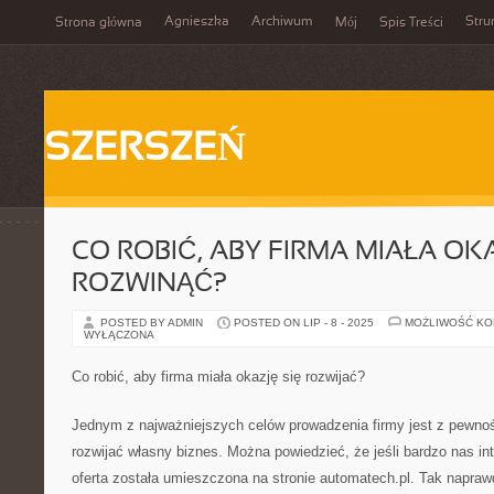
Agnieszka
Archiwum
Stru
Strona główna
Mój
Spis Treści
SZERSZEŃ
CO ROBIĆ, ABY FIRMA MIAŁA OKA
ROZWINĄĆ?
POSTED BY ADMIN
POSTED ON LIP - 8 - 2025
MOŻLIWOŚĆ K
WYŁĄCZONA
Co robić, aby firma miała okazję się rozwijać?
Jednym z najważniejszych celów prowadzenia firmy jest z pewnoś
rozwijać własny biznes. Można powiedzieć, że jeśli bardzo nas in
oferta została umieszczona na stronie automatech.pl. Tak napraw