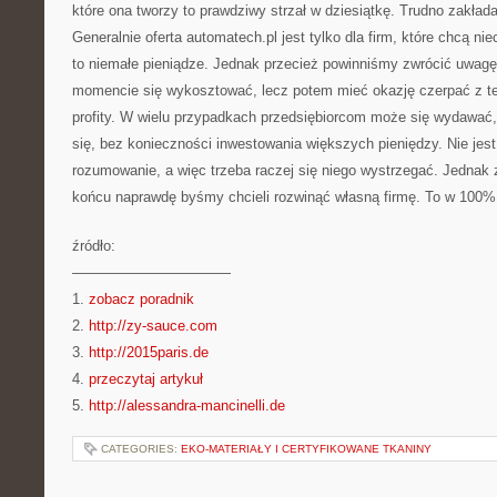
które ona tworzy to prawdziwy strzał w dziesiątkę. Trudno zakład
Generalnie oferta automatech.pl jest tylko dla firm, które chcą n
to niemałe pieniądze. Jednak przecież powinniśmy zwrócić uwag
momencie się wykosztować, lecz potem mieć okazję czerpać z te
profity. W wielu przypadkach przedsiębiorcom może się wydawać,
się, bez konieczności inwestowania większych pieniędzy. Nie jest
rozumowanie, a więc trzeba raczej się niego wystrzegać. Jednak
końcu naprawdę byśmy chcieli rozwinąć własną firmę. To w 100%
źródło:
———————————
1.
zobacz poradnik
2.
http://zy-sauce.com
3.
http://2015paris.de
4.
przeczytaj artykuł
5.
http://alessandra-mancinelli.de
CATEGORIES:
EKO-MATERIAŁY I CERTYFIKOWANE TKANINY