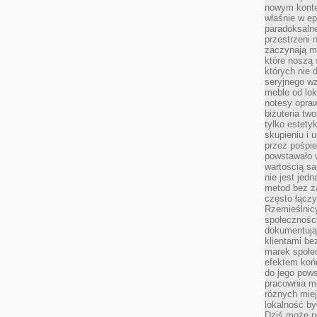
nowym kontek
właśnie w ep
paradoksalne
przestrzeni 
zaczynają mi
które noszą 
których nie 
seryjnego w
meble od lok
notesy opra
biżuteria tw
tylko estety
skupieniu i
przez pośpi
powstawało w
wartością s
nie jest je
metod bez ż
często łączy
Rzemieślnic
społeczności
dokumentują
klientami be
marek społec
efektem koń
do jego pows
pracownia m
różnych miej
lokalność by
Dziś może po