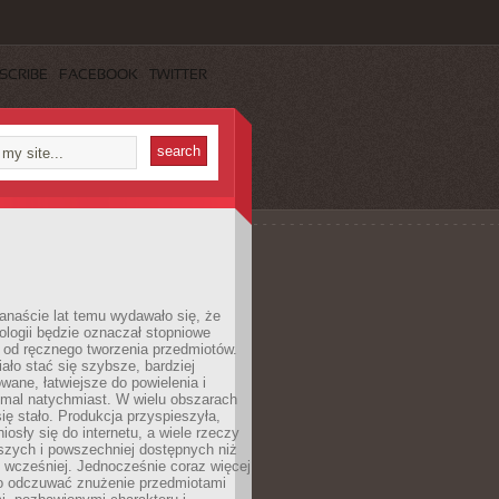
SCRIBE
FACEBOOK
TWITTER
anaście lat temu wydawało się, że
ologii będzie oznaczał stopniowe
 od ręcznego tworzenia przedmiotów.
ło stać się szybsze, bardziej
ane, łatwiejsze do powielenia i
emal natychmiast. W wielu obszarach
się stało. Produkcja przyspieszyła,
iosły się do internetu, a wiele rzeczy
ńszych i powszechniej dostępnych niż
 wcześniej. Jednocześnie coraz więcej
o odczuwać znużenie przedmiotami