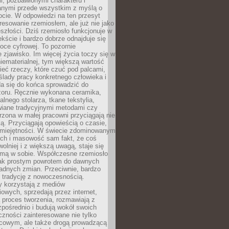
, pozbawionymi charakteru i
anymi przede wszystkim z myślą o
cie. W odpowiedzi na ten przesyt
resowanie rzemiosłem, ale już nie jako
eszłości. Dziś rzemiosło funkcjonuje w
ście i bardzo dobrze odnajduje się
oce cyfrowej. To pozornie
 zjawisko. Im więcej życia toczy się w
niematerialnej, tym większą wartość
eć rzeczy, które czuć pod palcami,
ślady pracy konkretnego człowieka i
da się do końca sprowadzić do
zoru. Ręcznie wykonana ceramika,
alnego stolarza, tkane tekstylia,
wiane tradycyjnymi metodami czy
orzona w małej pracowni przyciągają nie
ką. Przyciągają opowieścią o czasie,
 umiejętności. W świecie zdominowanym
ech i masowość sam fakt, że coś
olniej i z większą uwagą, staje się
amą w sobie. Współczesne rzemiosło
dnak prostym powrotem do dawnych
adnych zmian. Przeciwnie, bardzo
 tradycję z nowoczesnością.
y korzystają z mediów
owych, sprzedają przez internet,
 proces tworzenia, rozmawiają z
zpośrednio i budują wokół swoich
zności zainteresowane nie tylko
cowym, ale także drogą prowadzącą