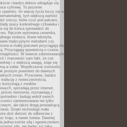
ście i bardzo dobrze odnajduje się
oce cyfrowej. To pozornie
 zjawisko. Im więcej życia toczy się w
niematerialnej, tym większą wartość
eć rzeczy, które czuć pod palcami,
ślady pracy konkretnego człowieka i
da się do końca sprowadzić do
zoru. Ręcznie wykonana ceramika,
alnego stolarza, tkane tekstylia,
wiane tradycyjnymi metodami czy
orzona w małej pracowni przyciągają nie
ką. Przyciągają opowieścią o czasie,
 umiejętności. W świecie zdominowanym
ech i masowość sam fakt, że coś
olniej i z większą uwagą, staje się
amą w sobie. Współczesne rzemiosło
dnak prostym powrotem do dawnych
adnych zmian. Przeciwnie, bardzo
 tradycję z nowoczesnością.
y korzystają z mediów
owych, sprzedają przez internet,
 proces tworzenia, rozmawiają z
zpośrednio i budują wokół swoich
zności zainteresowane nie tylko
cowym, ale także drogą prowadzącą
tania. Dzięki technologii mała
oże dziś dotrzeć do odbiorców z
sc kraju, a nawet świata. Dawniej
ła jednocześnie siłą i ograniczeniem.
zostać siłą, nie będąc już taką