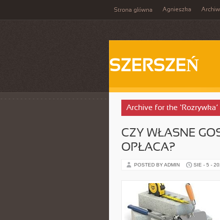
Agnieszka
Archi
Strona główna
SZERSZEŃ
Archive for the ‘Rozrywka’
CZY WŁASNE GO
OPŁACA?
POSTED BY ADMIN
SIE - 5 - 2