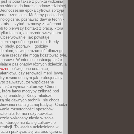
jest istotna także z punktu widzenia
bo skłania do bardziej odpowiedzialnej
 Jednocześnie epoka cyfrowa sprzyja
 temat rzemiosła. Możemy podglądać
hnologiczne, poznawać dawne techniki,
ztaty i czytać rozmowy z twórcami.
ób to pierwszy kontakt z pracą, która
ylko talentu, ale przede wszystkim
. Obserwowanie, jak powstaje
mienia sposób jego odbioru. Kiedy
y, błędy, poprawki i godziny
etalom, łatwiej zrozumieć, dlaczego
onane rzeczy nie mogą kosztować tyle,
masowe. W internecie istnieją także
iające pasjonatów różnych dziedzin, a
yczne
poświęcone ceramice,
kaletnictwu czy renowacji mebli bywa
zy równie cennym jak profesjonalny
arto zauważyć, że współczesne
 także wymiar kulturowy. Chroni
, które łatwo mogłyby zniknąć pod
jnej produkcji. Kiedy młodsze
zą się dawnych technik, nie chodzi
chowanie nostalgicznej tradycji. Chodzi
wanie różnorodności sposobów
ateriale, formie i użytkowości.
ęcznie wykonany niesie w sobie
e, którego nie da się całkowicie
strukcji. To wiedza ucieleśniona w
uciu i praktyce. Jej wartość ujawnia