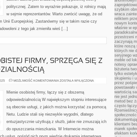
anonimowymi
zaprojektow
politycznej. Zatem to wyraźnie pokazuje, iż rolnicy mają
szybkim obro
w sejmie reprezentantów. Warto zwrócić uwagę, że od
wraca zainte
reliktem prz
em Unii Europejskiej. Zastanówmy się w takim razie czy
nowym kontek
właśnie w ep
adowoleni z tego jak zmieniła wieś […]
paradoksalne
przestrzeni 
zaczynają mi
które noszą 
których nie 
seryjnego w
meble od lok
ISTEJ FIRMY, SPRZĘGA SIĘ Z
notesy opra
ZIALNOŚCIĄ
biżuteria tw
tylko estety
skupieniu i
POSIADANIE
2025
MOŻLIWOŚĆ KOMENTOWANIA
ZOSTAŁA WYŁĄCZONA
przez pośpi
OSOBISTEJ
powstawało w
FIRMY,
SPRZĘGA
wartością s
Mienie osobistej firmy, łączy się z obszerną
SIĘ
nie jest je
Z
odpowiedzialnością W największym stopniu interesujące
DUŻĄ
metod bez ż
ODPOWIEDZIALNOŚCIĄ
często łączy
są obecnie usługi, z jakich można korzystać za pomocą
Rzemieślnic
Netu. Ludzie stali się niezwykle wygodni, dlatego
społeczności
dokumentują
entuzjastycznie użytkują z służb, jakie nie zmuszają ich
klientami be
marek społec
do opuszczania mieszkania. W Internecie można
efektem koń
 usług, pośród nich prym wiedzie drukarnia internetowa.