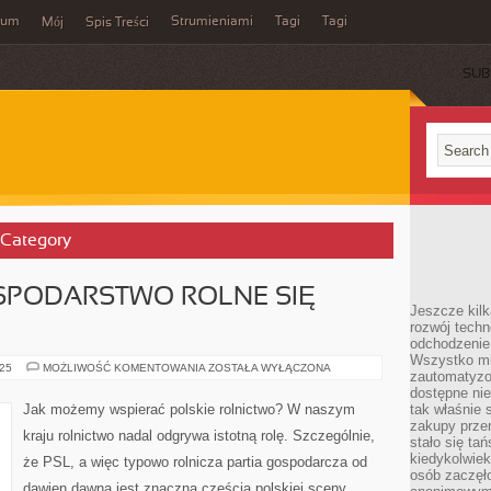
wum
Strumieniami
Tagi
Tagi
Mój
Spis Treści
SUB
 Category
SPODARSTWO ROLNE SIĘ
Jeszcze kilk
rozwój techn
odchodzenie
Wszystko mia
CZY
025
MOŻLIWOŚĆ KOMENTOWANIA
ZOSTAŁA WYŁĄCZONA
zautomatyzow
WŁASNE
GOSPODARSTWO
dostępne ni
ROLNE
Jak możemy wspierać polskie rolnictwo? W naszym
tak właśnie 
SIĘ
zakupy przen
OPŁACA?
kraju rolnictwo nadal odgrywa istotną rolę. Szczególnie,
stało się ta
kiedykolwiek
że PSL, a więc typowo rolnicza partia gospodarcza od
osób zaczęł
dawien dawna jest znaczną częścią polskiej sceny