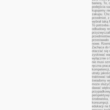
barierą. To,
podejścia sa
kupujemy nie
zakupu. Chc
przedmiot, z
wybrał taką 
To potrzeba 
odbudowy rel
przyzwyczail
przedmiotów.
przestawało 
nowe. Rzemio
Zachęca do t
otaczać się 
zyskiwać wa
wyłącznie o 
nie musi oz
ręczna prac
kompetencji,
utraty jakoś
traktować ta
świadomy wy
może służyć 
dawać większ
przypadkowy
perspektywy 
środowiska, 
konsumpcji.
edukacji na
procesy tec