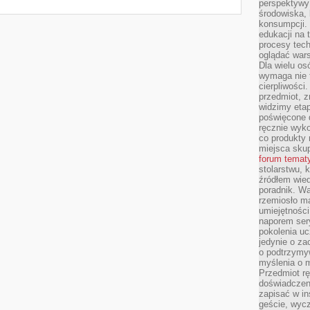
perspektywy 
środowiska, 
konsumpcji.
edukacji na
procesy tec
oglądać wars
Dla wielu os
wymaga nie t
cierpliwości
przedmiot, z
widzimy etap
poświęcone d
ręcznie wyk
co produkty 
miejsca skup
forum temat
stolarstwu, 
źródłem wied
poradnik. W
rzemiosło ma
umiejętności
naporem sery
pokolenia uc
jedynie o za
o podtrzymy
myślenia o m
Przedmiot r
doświadczeni
zapisać w in
geście, wycz