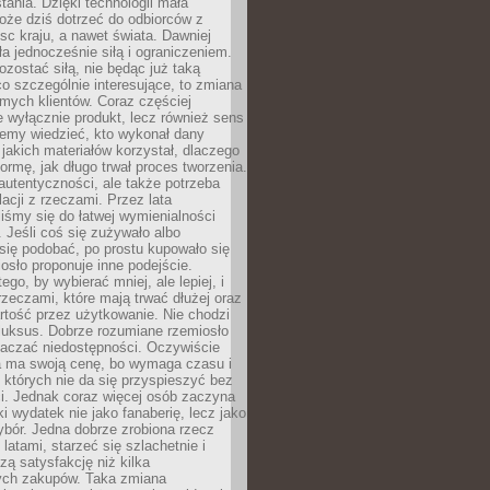
tania. Dzięki technologii mała
oże dziś dotrzeć do odbiorców z
sc kraju, a nawet świata. Dawniej
ła jednocześnie siłą i ograniczeniem.
zostać siłą, nie będąc już taką
 co szczególnie interesujące, to zmiana
mych klientów. Coraz częściej
 wyłącznie produkt, lecz również sens
emy wiedzieć, kto wykonał dany
 jakich materiałów korzystał, dlaczego
formę, jak długo trwał proces tworzenia.
autentyczności, ale także potrzeba
acji z rzeczami. Przez lata
iśmy się do łatwej wymienialności
 Jeśli coś się zużywało albo
się podobać, po prostu kupowało się
sło proponuje inne podejście.
ego, by wybierać mniej, ale lepiej, i
rzeczami, które mają trwać dłużej oraz
rtość przez użytkowanie. Nie chodzi
luksus. Dobrze rozumiane rzemiosło
naczać niedostępności. Oczywiście
a ma swoją cenę, bo wymaga czasu i
 których nie da się przyspieszyć bez
ci. Jednak coraz więcej osób zaczyna
ki wydatek nie jako fanaberię, lecz jako
bór. Jedna dobrze zrobiona rzecz
latami, starzeć się szlachetnie i
ą satysfakcję niż kilka
ch zakupów. Taka zmiana