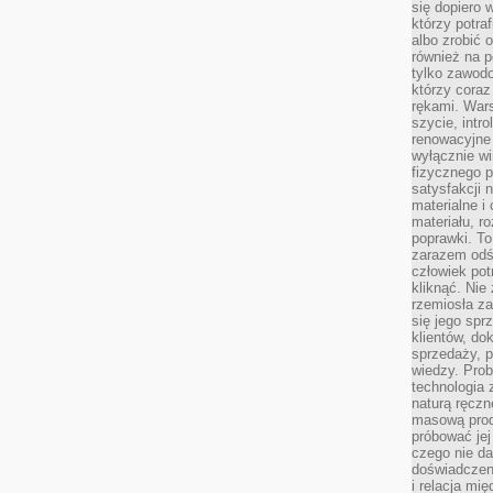
się dopiero 
którzy potra
albo zrobić
również na p
tylko zawod
którzy coraz
rękami. Wars
szycie, intr
renowacyjne
wyłącznie wi
fizycznego p
satysfakcji 
materialne i
materiału, r
poprawki. To
zarazem odś
człowiek potr
kliknąć. Nie 
rzemiosła z
się jego spr
klientów, d
sprzedaży, 
wiedzy. Prob
technologia
naturą ręczn
masową prod
próbować jej
czego nie da
doświadczen
i relacja mi