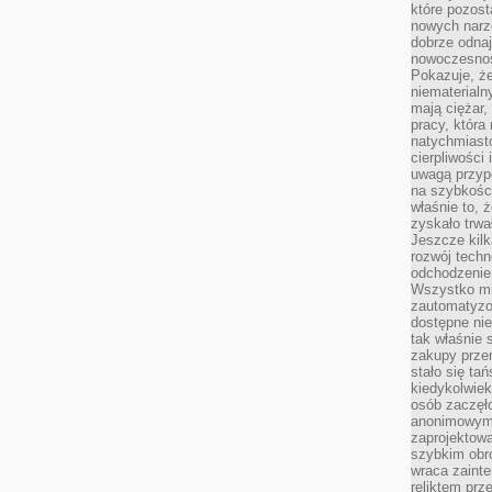
które pozost
nowych narz
dobrze odnaj
nowoczesnośc
Pokazuje, że
niematerialn
mają ciężar,
pracy, która
natychmiast
cierpliwości
uwagą przyp
na szybkośc
właśnie to, 
zyskało trwa
Jeszcze kilk
rozwój techn
odchodzenie
Wszystko mia
zautomatyzow
dostępne ni
tak właśnie 
zakupy przen
stało się ta
kiedykolwiek
osób zaczęł
anonimowymi
zaprojektow
szybkim obro
wraca zainte
reliktem prz