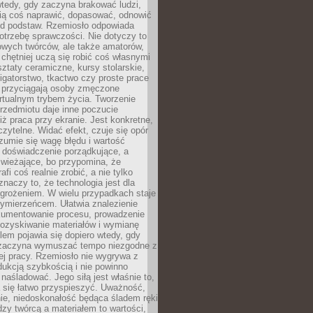
wtedy, gdy zaczyna brakować ludzi,
fią coś naprawić, dopasować, odnowić
 od podstaw. Rzemiosło odpowiada
otrzebę sprawczości. Nie dotyczy to
owych twórców, ale także amatorów,
 chętniej uczą się robić coś własnymi
ztaty ceramiczne, kursy stolarskie,
oligatorstwo, tkactwo czy proste prace
 przyciągają osoby zmęczone
rtualnym trybem życia. Tworzenie
rzedmiotu daje inne poczucie
niż praca przy ekranie. Jest konkretne,
 czytelne. Widać efekt, czuje się opór
ozumie się wagę błędu i wartość
 doświadczenie porządkujące, a
wieżające, bo przypomina, że
afi coś realnie zrobić, a nie tylko
znaczy to, że technologia jest dla
agrożeniem. W wielu przypadkach staje
zymierzeńcem. Ułatwia znalezienie
okumentowanie procesu, prowadzenie
pozyskiwanie materiałów i wymianę
lem pojawia się dopiero wtedy, gdy
 zaczyna wymuszać tempo niezgodne z
ej pracy. Rzemiosło nie wygrywa z
ukcją szybkością i nie powinno
 naśladować. Jego siłą jest właśnie to,
 się łatwo przyspieszyć. Uważność,
ie, niedoskonałość będąca śladem ręki
ędzy twórcą a materiałem to wartości,