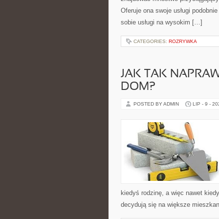
Oferuje ona swoje usługi podobnie 
sobie usługi na wysokim […]
CATEGORIES:
ROZRYWKA
JAK TAK NAPRA
DOM?
POSTED BY ADMIN
LIP - 9 - 2
kiedyś rodzinę, a więc nawet kiedy
decydują się na większe mieszkan