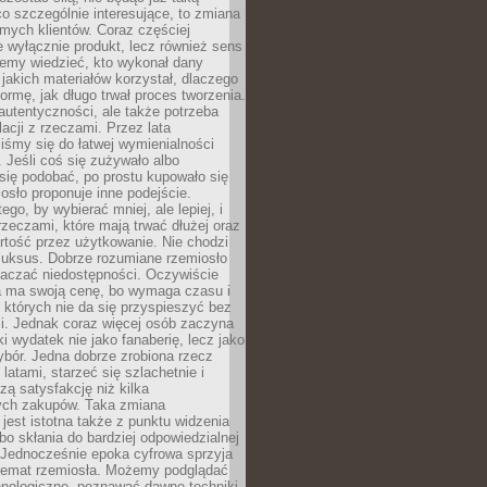
 co szczególnie interesujące, to zmiana
mych klientów. Coraz częściej
 wyłącznie produkt, lecz również sens
emy wiedzieć, kto wykonał dany
 jakich materiałów korzystał, dlaczego
formę, jak długo trwał proces tworzenia.
autentyczności, ale także potrzeba
acji z rzeczami. Przez lata
iśmy się do łatwej wymienialności
 Jeśli coś się zużywało albo
się podobać, po prostu kupowało się
sło proponuje inne podejście.
ego, by wybierać mniej, ale lepiej, i
rzeczami, które mają trwać dłużej oraz
rtość przez użytkowanie. Nie chodzi
luksus. Dobrze rozumiane rzemiosło
naczać niedostępności. Oczywiście
a ma swoją cenę, bo wymaga czasu i
 których nie da się przyspieszyć bez
ci. Jednak coraz więcej osób zaczyna
ki wydatek nie jako fanaberię, lecz jako
bór. Jedna dobrze zrobiona rzecz
latami, starzeć się szlachetnie i
ą satysfakcję niż kilka
ch zakupów. Taka zmiana
jest istotna także z punktu widzenia
bo skłania do bardziej odpowiedzialnej
 Jednocześnie epoka cyfrowa sprzyja
 temat rzemiosła. Możemy podglądać
hnologiczne, poznawać dawne techniki,