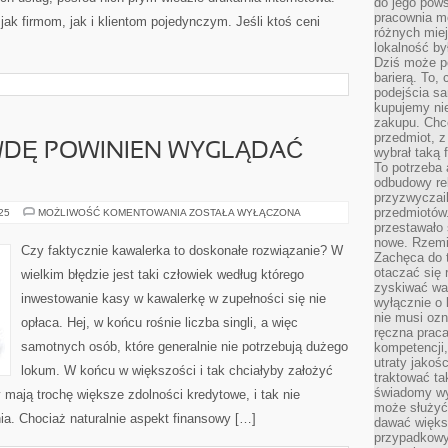
do jego pows
pracownia m
jak firmom, jak i klientom pojedynczym. Jeśli ktoś ceni
różnych miej
lokalność by
Dziś może po
barierą. To,
podejścia sa
kupujemy nie
zakupu. Chc
przedmiot, z
WDĘ POWINIEN WYGLĄDAĆ
wybrał taką 
To potrzeba 
odbudowy rel
przyzwyczail
przedmiotów.
JAK
025
MOŻLIWOŚĆ KOMENTOWANIA
ZOSTAŁA WYŁĄCZONA
TAK
przestawało 
NAPRAWDĘ
nowe. Rzemio
POWINIEN
Czy faktycznie kawalerka to doskonałe rozwiązanie? W
WYGLĄDAĆ
Zachęca do t
DOM?
otaczać się 
wielkim błędzie jest taki człowiek według którego
zyskiwać wa
inwestowanie kasy w kawalerkę w zupełności się nie
wyłącznie o 
nie musi oz
opłaca. Hej, w końcu rośnie liczba singli, a więc
ręczna prac
samotnych osób, które generalnie nie potrzebują dużego
kompetencji,
utraty jakoś
lokum. W końcu w większości i tak chciałyby założyć
traktować ta
świadomy wy
 mają trochę większe zdolności kredytowe, i tak nie
może służyć 
ia. Chociaż naturalnie aspekt finansowy […]
dawać większ
przypadkowy