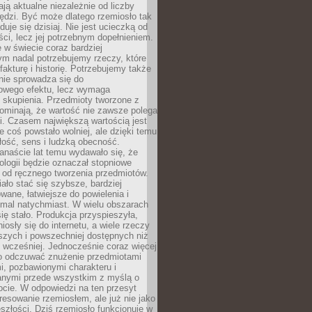
ają aktualne niezależnie od liczby
ędzi. Być może dlatego rzemiosło tak
duje się dzisiaj. Nie jest ucieczką od
i, lecz jej potrzebnym dopełnieniem.
 w świecie coraz bardziej
ym nadal potrzebujemy rzeczy, które
 fakturę i historię. Potrzebujemy także
 nie sprowadza się do
owego efektu, lecz wymaga
 i skupienia. Przedmioty tworzone z
ominają, że wartość nie zawsze polega
i. Czasem największą wartością jest
że coś powstało wolniej, ale dzięki temu
łość, sens i ludzką obecność.
anaście lat temu wydawało się, że
ologii będzie oznaczał stopniowe
 od ręcznego tworzenia przedmiotów.
ło stać się szybsze, bardziej
ane, łatwiejsze do powielenia i
emal natychmiast. W wielu obszarach
się stało. Produkcja przyspieszyła,
iosły się do internetu, a wiele rzeczy
ńszych i powszechniej dostępnych niż
 wcześniej. Jednocześnie coraz więcej
o odczuwać znużenie przedmiotami
, pozbawionymi charakteru i
anymi przede wszystkim z myślą o
cie. W odpowiedzi na ten przesyt
resowanie rzemiosłem, ale już nie jako
eszłości. Dziś rzemiosło funkcjonuje w