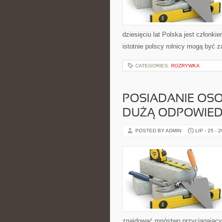
dziesięciu lat Polska jest członki
istotnie polscy rolnicy mogą być z
CATEGORIES:
ROZRYWKA
POSIADANIE OSOB
DUŻĄ ODPOWIED
POSTED BY ADMIN
LIP - 25 - 
znajdować mnóstwo przyciągających