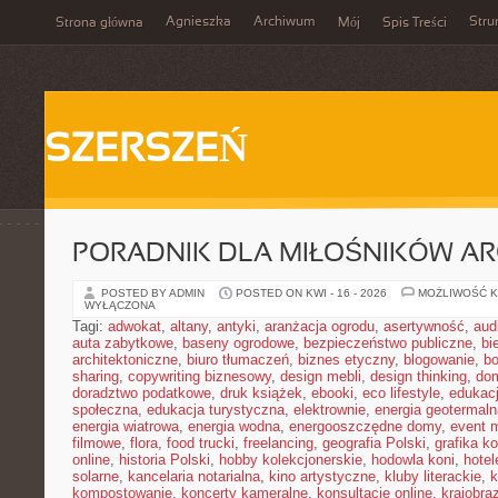
Agnieszka
Archiwum
Stru
Strona główna
Mój
Spis Treści
SZERSZEŃ
PORADNIK DLA MIŁOŚNIKÓW AR
POSTED BY ADMIN
POSTED ON KWI - 16 - 2026
MOŻLIWOŚĆ 
WYŁĄCZONA
Tagi:
adwokat
,
altany
,
antyki
,
aranżacja ogrodu
,
asertywność
,
aud
auta zabytkowe
,
baseny ogrodowe
,
bezpieczeństwo publiczne
,
bi
architektoniczne
,
biuro tłumaczeń
,
biznes etyczny
,
blogowanie
,
bo
sharing
,
copywriting biznesowy
,
design mebli
,
design thinking
,
dom
doradztwo podatkowe
,
druk książek
,
ebooki
,
eco lifestyle
,
edukac
społeczna
,
edukacja turystyczna
,
elektrownie
,
energia geotermaln
energia wiatrowa
,
energia wodna
,
energooszczędne domy
,
event 
filmowe
,
flora
,
food trucki
,
freelancing
,
geografia Polski
,
grafika k
online
,
historia Polski
,
hobby kolekcjonerskie
,
hodowla koni
,
hotel
solarne
,
kancelaria notarialna
,
kino artystyczne
,
kluby literackie
,
k
kompostowanie
,
koncerty kameralne
,
konsultacje online
,
krajobra