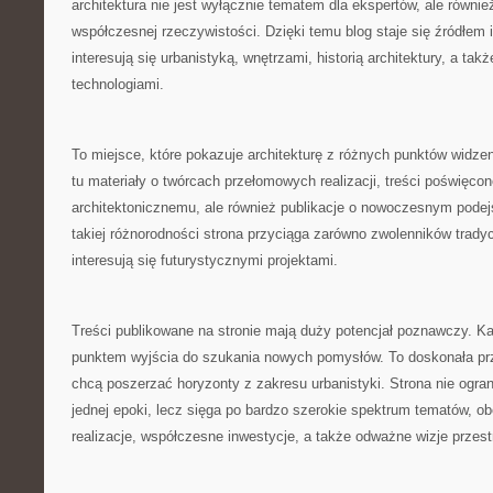
architektura nie jest wyłącznie tematem dla ekspertów, ale równ
współczesnej rzeczywistości. Dzięki temu blog staje się źródłem in
interesują się urbanistyką, wnętrzami, historią architektury, a t
technologiami.
To miejsce, które pokazuje architekturę z różnych punktów widze
tu materiały o twórcach przełomowych realizacji, treści poświęco
architektonicznemu, ale również publikacje o nowoczesnym podejś
takiej różnorodności strona przyciąga zarówno zwolenników tradycji
interesują się futurystycznymi projektami.
Treści publikowane na stronie mają duży potencjał poznawczy. Ka
punktem wyjścia do szukania nowych pomysłów. To doskonała prze
chcą poszerzać horyzonty z zakresu urbanistyki. Strona nie ogran
jednej epoki, lecz sięga po bardzo szerokie spektrum tematów, 
realizacje, współczesne inwestycje, a także odważne wizje przes