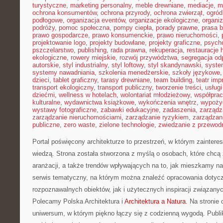
turystyczne
,
marketing personalny
,
meble drewniane
,
mediacje
,
m
ochrona konsumentów
,
ochrona przyrody
,
ochrona zwierząt
,
ogród
podłogowe
,
organizacja eventów
,
organizacje ekologiczne
,
organi
podróży
,
pomoc społeczna
,
pompy ciepła
,
porady prawne
,
prasa 
prawo gospodarcze
,
prawo konsumenckie
,
prawo nieruchomości
,
projektowanie logo
,
projekty budowlane
,
projekty graficzne
,
psycho
pszczelarstwo
,
publishing
,
rada prawna
,
rekuperacja
,
restauracje 
ekologiczne
,
rowery miejskie
,
rozwój przywództwa
,
segregacja o
autorskie
,
styl industrialny
,
styl loftowy
,
styl skandynawski
,
syste
systemy nawadniania
,
szkolenia menedżerskie
,
szkoły językowe
dzieci
,
tablet graficzny
,
tarasy drewniane
,
team building
,
teatr im
transport ekologiczny
,
transport publiczny
,
tworzenie treści
,
usługi
dziećmi
,
wellness w hotelach
,
wolontariat młodzieżowy
,
współpra
kulturalne
,
wydawnictwa książkowe
,
wykończenia wnętrz
,
wypoży
wystawy fotograficzne
,
zabawki edukacyjne
,
zadaszenia
,
zarządz
zarządzanie nieruchomościami
,
zarządzanie ryzykiem
,
zarządzan
publiczne
,
zero waste
,
zielone technologie
,
zwiedzanie z przewod
Portal poświęcony architekturze to przestrzeń, w którym zaintere
wiedzą. Strona została stworzona z myślą o osobach, które chcą zg
aranżacji, a także trendów wpływających na to, jak mieszkamy na
serwis tematyczny, na którym można znaleźć opracowania dotyc
rozpoznawalnych obiektów, jak i użytecznych inspiracji związan
Polecamy Polska Architektura i
Architektura a Natura
. Na stronie 
uniwersum, w którym piękno łączy się z codzienną wygodą. Publi