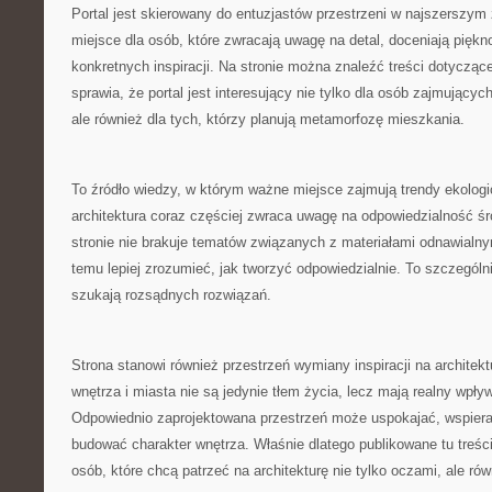
Portal jest skierowany do entuzjastów przestrzeni w najszerszym
miejsce dla osób, które zwracają uwagę na detal, doceniają piękno
konkretnych inspiracji. Na stronie można znaleźć treści dotyczące
sprawia, że portal jest interesujący nie tylko dla osób zajmującyc
ale również dla tych, którzy planują metamorfozę mieszkania.
To źródło wiedzy, w którym ważne miejsce zajmują trendy ekolo
architektura coraz częściej zwraca uwagę na odpowiedzialność ś
stronie nie brakuje tematów związanych z materiałami odnawialny
temu lepiej zrozumieć, jak tworzyć odpowiedzialnie. To szczególn
szukają rozsądnych rozwiązań.
Strona stanowi również przestrzeń wymiany inspiracji na architekt
wnętrza i miasta nie są jedynie tłem życia, lecz mają realny wpł
Odpowiednio zaprojektowana przestrzeń może uspokajać, wspiera
budować charakter wnętrza. Właśnie dlatego publikowane tu treści
osób, które chcą patrzeć na architekturę nie tylko oczami, ale ró