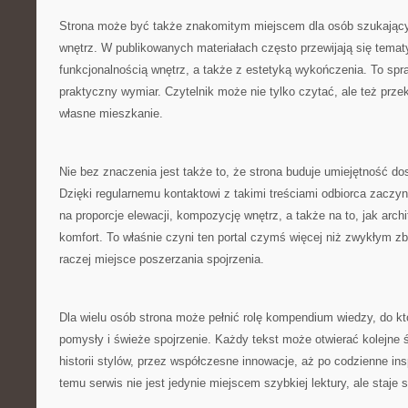
Strona może być także znakomitym miejscem dla osób szukając
wnętrz. W publikowanych materiałach często przewijają się temat
funkcjonalnością wnętrz, a także z estetyką wykończenia. To spra
praktyczny wymiar. Czytelnik może nie tylko czytać, ale też prze
własne mieszkanie.
Nie bez znaczenia jest także to, że strona buduje umiejętność dos
Dzięki regularnemu kontaktowi z takimi treściami odbiorca zacz
na proporcje elewacji, kompozycję wnętrz, a także na to, jak arc
komfort. To właśnie czyni ten portal czymś więcej niż zwykłym zb
raczej miejsce poszerzania spojrzenia.
Dla wielu osób strona może pełnić rolę kompendium wiedzy, do k
pomysły i świeże spojrzenie. Każdy tekst może otwierać kolejne 
historii stylów, przez współczesne innowacje, aż po codzienne ins
temu serwis nie jest jedynie miejscem szybkiej lektury, ale staje