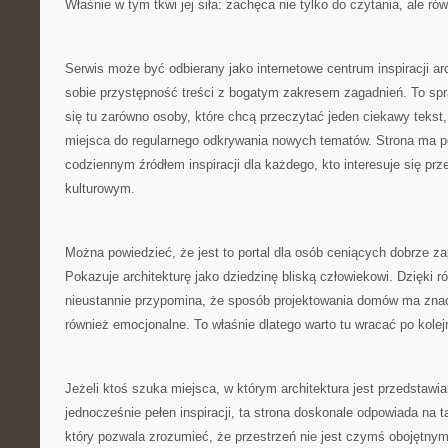
Właśnie w tym tkwi jej siła: zachęca nie tylko do czytania, ale ró
Serwis może być odbierany jako internetowe centrum inspiracji a
sobie przystępność treści z bogatym zakresem zagadnień. To spr
się tu zarówno osoby, które chcą przeczytać jeden ciekawy tekst, 
miejsca do regularnego odkrywania nowych tematów. Strona ma po
codziennym źródłem inspiracji dla każdego, kto interesuje się pr
kulturowym.
Można powiedzieć, że jest to portal dla osób ceniących dobrze za
Pokazuje architekturę jako dziedzinę bliską człowiekowi. Dzięki 
nieustannie przypomina, że sposób projektowania domów ma znacz
również emocjonalne. To właśnie dlatego warto tu wracać po kole
Jeżeli ktoś szuka miejsca, w którym architektura jest przedstawi
jednocześnie pełen inspiracji, ta strona doskonale odpowiada na ta
który pozwala zrozumieć, że przestrzeń nie jest czymś obojętny