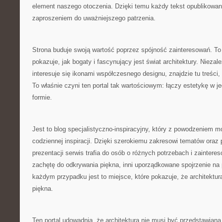
element naszego otoczenia. Dzięki temu każdy tekst opublikowan
zaproszeniem do uważniejszego patrzenia.
Strona buduje swoją wartość poprzez spójność zainteresowań. To 
pokazuje, jak bogaty i fascynujący jest świat architektury. Niezal
interesuje się ikonami współczesnego designu, znajdzie tu treści
To właśnie czyni ten portal tak wartościowym: łączy estetykę w jed
formie.
Jest to blog specjalistyczno-inspiracyjny, który z powodzeniem m
codziennej inspiracji. Dzięki szerokiemu zakresowi tematów ora
prezentacji serwis trafia do osób o różnych potrzebach i zaintere
zachętę do odkrywania piękna, inni uporządkowane spojrzenie na 
każdym przypadku jest to miejsce, które pokazuje, że architektu
piękna.
Ten portal udowadnia, że architektura nie musi być przedstawian