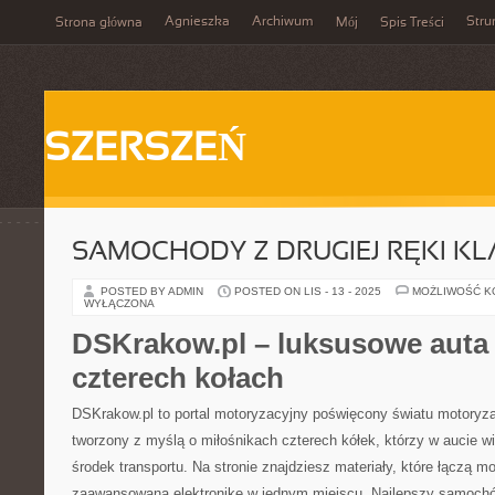
Agnieszka
Archiwum
Stru
Strona główna
Mój
Spis Treści
SZERSZEŃ
SAMOCHODY Z DRUGIEJ RĘKI KL
POSTED BY ADMIN
POSTED ON LIS - 13 - 2025
MOŻLIWOŚĆ 
WYŁĄCZONA
DSKrakow.pl – luksusowe auta i
czterech kołach
DSKrakow.pl to portal motoryzacyjny poświęcony światu motoryzac
tworzony z myślą o miłośnikach czterech kółek, którzy w aucie wi
środek transportu. Na stronie znajdziesz materiały, które łączą m
zaawansowaną elektronikę w jednym miejscu. Najlepszy samoch