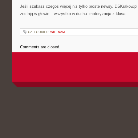
Jeśli szukasz czegoś więcej niż tylko proste newsy, DSKrakow.pl 
zostają w głowie – wszystko w duchu: motoryzacja z klasą.
CATEGORIES:
WIETNAM
Comments are closed.