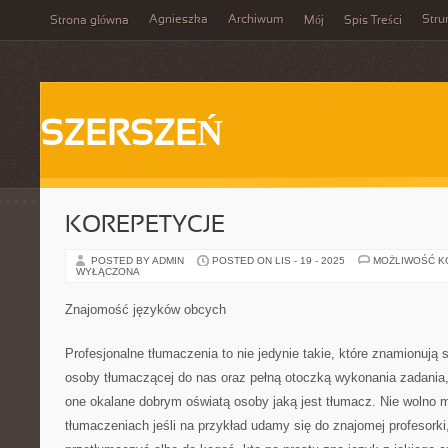
Agnieszka
Archiwum
Stru
Strona główna
Mój
Spis Treści
SZERSZEŃ
KOREPETYCJE
POSTED BY ADMIN
POSTED ON LIS - 19 - 2025
MOŻLIWOŚĆ 
WYŁĄCZONA
Znajomość języków obcych
Profesjonalne tłumaczenia to nie jedynie takie, które znamionują 
osoby tłumaczącej do nas oraz pełną otoczką wykonania zadania
one okalane dobrym oświatą osoby jaką jest tłumacz. Nie wolno
tłumaczeniach jeśli na przykład udamy się do znajomej profesork