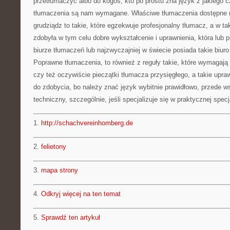
przetłumaczyć albo do kogoś, kto po prostu zna język z jakiego cz
tłumaczenia są nam wymagane. Właściwe tłumaczenia dostępne n
grudziądz to takie, które egzekwuje profesjonalny tłumacz, a w ta
zdobyła w tym celu dobre wykształcenie i uprawnienia, która lub 
biurze tłumaczeń lub najzwyczajniej w świecie posiada takie biuro 
Poprawne tłumaczenia, to również z reguły takie, które wymagają
czy też oczywiście pieczątki tłumacza przysięgłego, a takie upra
do zdobycia, bo należy znać język wybitnie prawidłowo, przede w
techniczny, szczególnie, jeśli specjalizuje się w praktycznej specja
1.
http://schachvereinhomberg.de
2.
felietony
3.
mapa strony
4.
Odkryj więcej na ten temat
5.
Sprawdź ten artykuł