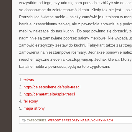
wszystkim od tego, czy uda się nam porządnie zbliżyć się do cał
są dopasowane do zainteresowań klienta. Kiedy tak nie jest – poj
Potrzebując świetne meble – należy zamówić je u stolarza w man
bardziej czasochłonny zabieg, ale z pewnością sprawdzi się podc
mebli w należącej do nas kuchni. Do tego powinno się dorzucić, ż
nagminnie są zamawiane poprzez salony meblowe. Nie wypada ud
zamówić estetyczny zestaw do kuchni. Fabrykant także zastrzega
zamówienia na niesztampowe rozmiary. Jednakże ponownie należ
nieschematyczne zlecenia kosztują więcej. Jednak klienci, którzy
banalne meble z pewnością będą na to przygotowani.
1.
teksty
2.
http://celestesirene.de/spis-tresci
3.
http://cemaratt.site/spis-tresci
4.
felietony
5.
mapa strony
CATEGORIES:
WZROST SPRZEDAŻY NA MAŁYCH RYNKACH