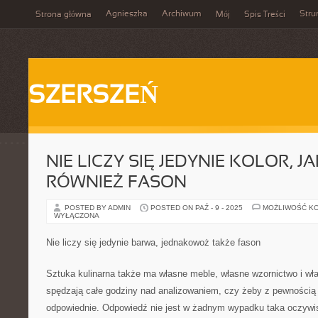
Agnieszka
Archiwum
Stru
Strona główna
Mój
Spis Treści
SZERSZEŃ
NIE LICZY SIĘ JEDYNIE KOLOR, 
RÓWNIEŻ FASON
POSTED BY ADMIN
POSTED ON PAŹ - 9 - 2025
MOŻLIWOŚĆ K
WYŁĄCZONA
Nie liczy się jedynie barwa, jednakowoż także fason
Sztuka kulinarna także ma własne meble, własne wzornictwo i wł
spędzają całe godziny nad analizowaniem, czy żeby z pewności
odpowiednie. Odpowiedź nie jest w żadnym wypadku taka oczywis