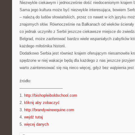
Niezwykle ciekawym i jednocześnie dość niedocenionym krajem b
Sama jego kultura może być niezwykle interesująca, bowiem Serb
– należą do ludów słowiańskich, przez co nawet w ich języku mo
znajomych słów. Równocześnie na Bałkanach od wieków ścierały s
co jednak uczyniło z Serbii jeszcze ciekawsze miejsce do zwiedzan
Belgrad, może zaoferować bardzo wiele wspaniałych zabytków któ
każdego miłośnika historii.
Dodatkowo Serbia jest również krajem oferującym niesamowite kr
spędzone w niej wakacje będą dla każdego z nas jeszcze przyjemn
warto zainteresować się nią nieco więcej, gdyż bez wątpienia jest
źródło:
———————————
1.
http://bishopleiboldschool.com
2.
kliknij aby zobaczyć
3.
http://brandywineequine.com
4.
wejdź tutaj
5.
więcej danych