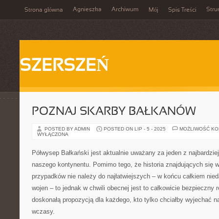
Agnieszka
Archiwum
Stru
Strona główna
Mój
Spis Treści
SZERSZEŃ
POZNAJ SKARBY BAŁKANÓW
POSTED BY ADMIN
POSTED ON LIP - 5 - 2025
MOŻLIWOŚĆ K
WYŁĄCZONA
Półwysep Bałkański jest aktualnie uważany za jeden z najbardziej
naszego kontynentu. Pomimo tego, że historia znajdujących się 
przypadków nie należy do najłatwiejszych – w końcu całkiem nied
wojen – to jednak w chwili obecnej jest to całkowicie bezpieczny 
doskonałą propozycją dla każdego, kto tylko chciałby wyjechać 
wczasy.