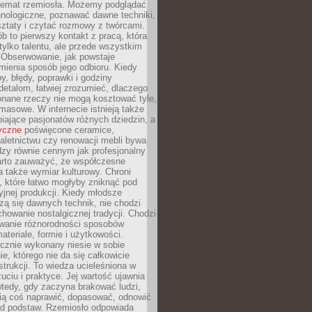
 temat rzemiosła. Możemy podglądać
hnologiczne, poznawać dawne techniki,
ztaty i czytać rozmowy z twórcami.
ób to pierwszy kontakt z pracą, która
ylko talentu, ale przede wszystkim
. Obserwowanie, jak powstaje
mienia sposób jego odbioru. Kiedy
y, błędy, poprawki i godziny
etalom, łatwiej zrozumieć, dlaczego
onane rzeczy nie mogą kosztować tyle,
masowe. W internecie istnieją także
iające pasjonatów różnych dziedzin, a
yczne
poświęcone ceramice,
kaletnictwu czy renowacji mebli bywa
zy równie cennym jak profesjonalny
arto zauważyć, że współczesne
 także wymiar kulturowy. Chroni
, które łatwo mogłyby zniknąć pod
jnej produkcji. Kiedy młodsze
zą się dawnych technik, nie chodzi
chowanie nostalgicznej tradycji. Chodzi
wanie różnorodności sposobów
ateriale, formie i użytkowości.
ęcznie wykonany niesie w sobie
e, którego nie da się całkowicie
strukcji. To wiedza ucieleśniona w
uciu i praktyce. Jej wartość ujawnia
wtedy, gdy zaczyna brakować ludzi,
fią coś naprawić, dopasować, odnowić
 od podstaw. Rzemiosło odpowiada