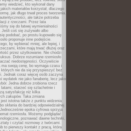
emy wiedzieć, kto wykonał dany
 jakich materiałów korzystał, dlaczego
formę, jak długo trwał proces tworzenia.
autentyczności, ale także potrzeba
acji z rzeczami. Przez lata
iśmy się do łatwej wymienialności
 Jeśli coś się zużywało albo
się podobać, po prostu kupowało się
sło proponuje inne podejście.
ego, by wybierać mniej, ale lepiej, i
rzeczami, które mają trwać dłużej oraz
rtość przez użytkowanie. Nie chodzi
luksus. Dobrze rozumiane rzemiosło
naczać niedostępności. Oczywiście
a ma swoją cenę, bo wymaga czasu i
 których nie da się przyspieszyć bez
ci. Jednak coraz więcej osób zaczyna
ki wydatek nie jako fanaberię, lecz jako
bór. Jedna dobrze zrobiona rzecz
latami, starzeć się szlachetnie i
ą satysfakcję niż kilka
ch zakupów. Taka zmiana
jest istotna także z punktu widzenia
bo skłania do bardziej odpowiedzialnej
 Jednocześnie epoka cyfrowa sprzyja
 temat rzemiosła. Możemy podglądać
hnologiczne, poznawać dawne techniki,
ztaty i czytać rozmowy z twórcami.
ób to pierwszy kontakt z pracą, która