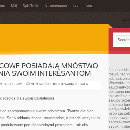
wum
Strumieniami
Tagi
Tagi
Mój
Spis Treści
SUB
NGOWE POSIADAJĄ MNÓSTWO
Jeszcze kilk
IA SWOIM INTERESANTOM
rozwój techn
odchodzenie
Wszystko mia
FIRMY
LIP - 11 - 2025
MOŻLIWOŚĆ KOMENTOWANIA
ZOSTAŁA
zautomatyzow
MARKETINGOWE
POSIADAJĄ
dostępne ni
MNÓSTWO
tak właśnie 
DO
 rozgłos dla swojej działalności
ZAOFEROWANIA
zakupy przen
SWOIM
stało się ta
INTERESANTOM
kiedykolwiek
 do zaproponowania swoim odbiorcom. Tworzą dla nich
osób zaczęł
anonimowymi
mie. Są to reklamy znane, nowomodne, a przede wszystkim
zaprojektow
 produkowane pod różnorodnymi postaciami, tak aby
szybkim obro