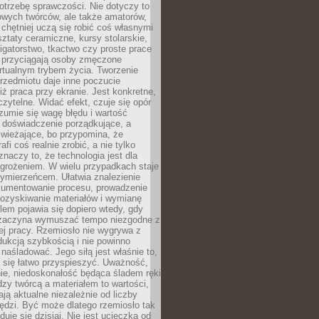
otrzebę sprawczości. Nie dotyczy to
owych twórców, ale także amatorów,
 chętniej uczą się robić coś własnymi
ztaty ceramiczne, kursy stolarskie,
oligatorstwo, tkactwo czy proste prace
 przyciągają osoby zmęczone
rtualnym trybem życia. Tworzenie
rzedmiotu daje inne poczucie
niż praca przy ekranie. Jest konkretne,
 czytelne. Widać efekt, czuje się opór
ozumie się wagę błędu i wartość
 doświadczenie porządkujące, a
wieżające, bo przypomina, że
afi coś realnie zrobić, a nie tylko
znaczy to, że technologia jest dla
agrożeniem. W wielu przypadkach staje
zymierzeńcem. Ułatwia znalezienie
okumentowanie procesu, prowadzenie
pozyskiwanie materiałów i wymianę
lem pojawia się dopiero wtedy, gdy
 zaczyna wymuszać tempo niezgodne z
ej pracy. Rzemiosło nie wygrywa z
ukcją szybkością i nie powinno
 naśladować. Jego siłą jest właśnie to,
 się łatwo przyspieszyć. Uważność,
ie, niedoskonałość będąca śladem ręki
ędzy twórcą a materiałem to wartości,
ają aktualne niezależnie od liczby
ędzi. Być może dlatego rzemiosło tak
duje się dzisiaj. Nie jest ucieczką od