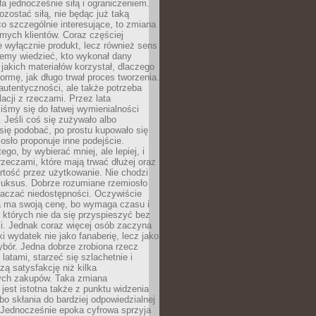
ła jednocześnie siłą i ograniczeniem.
zostać siłą, nie będąc już taką
 co szczególnie interesujące, to zmiana
mych klientów. Coraz częściej
 wyłącznie produkt, lecz również sens
emy wiedzieć, kto wykonał dany
 jakich materiałów korzystał, dlaczego
formę, jak długo trwał proces tworzenia.
autentyczności, ale także potrzeba
acji z rzeczami. Przez lata
iśmy się do łatwej wymienialności
 Jeśli coś się zużywało albo
się podobać, po prostu kupowało się
sło proponuje inne podejście.
ego, by wybierać mniej, ale lepiej, i
rzeczami, które mają trwać dłużej oraz
rtość przez użytkowanie. Nie chodzi
luksus. Dobrze rozumiane rzemiosło
naczać niedostępności. Oczywiście
a ma swoją cenę, bo wymaga czasu i
 których nie da się przyspieszyć bez
ci. Jednak coraz więcej osób zaczyna
ki wydatek nie jako fanaberię, lecz jako
bór. Jedna dobrze zrobiona rzecz
latami, starzeć się szlachetnie i
ą satysfakcję niż kilka
ch zakupów. Taka zmiana
jest istotna także z punktu widzenia
bo skłania do bardziej odpowiedzialnej
 Jednocześnie epoka cyfrowa sprzyja