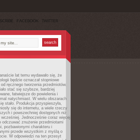
SCRIBE
FACEBOOK
TWITTER
anaście lat temu wydawało się, że
ologii będzie oznaczał stopniowe
 od ręcznego tworzenia przedmiotów.
ło stać się szybsze, bardziej
ane, łatwiejsze do powielenia i
emal natychmiast. W wielu obszarach
się stało. Produkcja przyspieszyła,
iosły się do internetu, a wiele rzeczy
ńszych i powszechniej dostępnych niż
 wcześniej. Jednocześnie coraz więcej
o odczuwać znużenie przedmiotami
, pozbawionymi charakteru i
anymi przede wszystkim z myślą o
cie. W odpowiedzi na ten przesyt