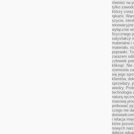
również na p
tylko zawod
którzy coraz
rękami. Wars
szycie, intr
renowacyjne
wyłącznie wi
fizycznego p
satysfakcji 
materialne i
materiału, r
poprawki. To
zarazem odś
człowiek potr
kliknąć. Nie 
rzemiosła z
się jego spr
klientów, d
sprzedaży, 
wiedzy. Prob
technologia
naturą ręczn
masową prod
próbować jej
czego nie da
doświadczen
i relacja mi
które pozost
nowych narz
dobrze odnaj