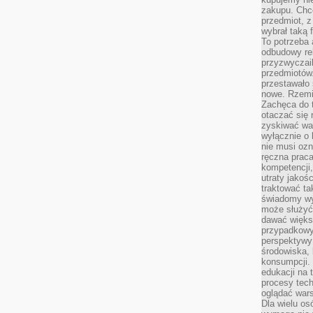
zakupu. Chc
przedmiot, z
wybrał taką 
To potrzeba 
odbudowy rel
przyzwyczail
przedmiotów.
przestawało 
nowe. Rzemio
Zachęca do t
otaczać się 
zyskiwać wa
wyłącznie o 
nie musi oz
ręczna prac
kompetencji,
utraty jakoś
traktować ta
świadomy wy
może służyć 
dawać większ
przypadkowy
perspektywy 
środowiska, 
konsumpcji.
edukacji na
procesy tec
oglądać wars
Dla wielu os