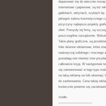
dopasować się do wiecznie rosnąc
internetowe i papierowe, są też re
gablotach, witrynach, szybach it
jakiegoś salonu kosmetycznego czy
przyczyny najlepsze projekty graf
ofert. Pomysły tej firmy, są szcze
poszczególne zarządzenie. Wskute
Takie plany graficzne, są przedst
folie okienne reklamowe, które st
nadzwyczaj solidnego i mocnego ar
posiadają one również inne przydat
całkowicie kryją. W następstwie t
się zainwestować w tego typu mat
na taką reklamę na folii okiennej 
do zaoferowania. Cena takiej rekl
koniecznie powinno się zaciekawić
źródło:
———————————