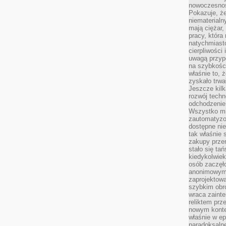
nowoczesnośc
Pokazuje, że
niematerialn
mają ciężar,
pracy, która
natychmiast
cierpliwości
uwagą przyp
na szybkośc
właśnie to, 
zyskało trwa
Jeszcze kilk
rozwój techn
odchodzenie
Wszystko mia
zautomatyzow
dostępne ni
tak właśnie 
zakupy przen
stało się ta
kiedykolwiek
osób zaczęł
anonimowymi
zaprojektow
szybkim obro
wraca zainte
reliktem prz
nowym kontek
właśnie w ep
paradoksalne