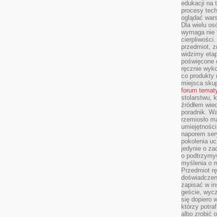
edukacji na
procesy tec
oglądać wars
Dla wielu os
wymaga nie t
cierpliwości
przedmiot, z
widzimy etap
poświęcone d
ręcznie wyk
co produkty 
miejsca skup
forum temat
stolarstwu, 
źródłem wied
poradnik. W
rzemiosło ma
umiejętności
naporem sery
pokolenia uc
jedynie o za
o podtrzymy
myślenia o m
Przedmiot r
doświadczeni
zapisać w in
geście, wycz
się dopiero 
którzy potra
albo zrobić