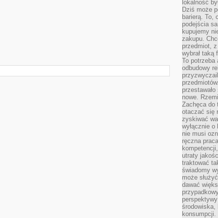
lokalność by
Dziś może po
barierą. To,
podejścia sa
kupujemy nie
zakupu. Chc
przedmiot, z
wybrał taką 
To potrzeba 
odbudowy rel
przyzwyczail
przedmiotów.
przestawało 
nowe. Rzemio
Zachęca do t
otaczać się 
zyskiwać wa
wyłącznie o 
nie musi oz
ręczna prac
kompetencji,
utraty jakoś
traktować ta
świadomy wy
może służyć 
dawać większ
przypadkowy
perspektywy 
środowiska, 
konsumpcji.