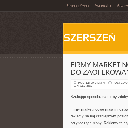
Agnieszka
Archi
Strona główna
SZERSZEŃ
FIRMY MARKETI
DO ZAOFEROWAN
POSTED BY ADMIN
POSTED ON 
WYŁĄCZONA
Szukając sposobu na to, by zdobyć
Firmy marketingowe mają mnóstwo
reklamy na najważniejszym pozio
przynoszące plony. Reklamy te są