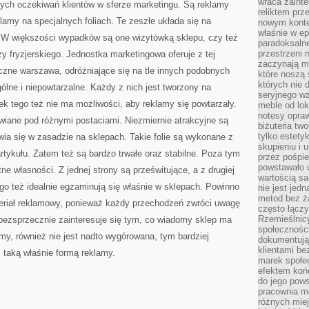
wraca zainte
ych oczekiwań klientów w sferze marketingu. Są reklamy
reliktem prz
klamy na specjalnych foliach. Te zeszłe układa się na
nowym kontek
właśnie w ep
p. W większości wypadków są one wizytówką sklepu, czy też
paradoksalne
przestrzeni 
 fryzjerskiego. Jednostka marketingowa oferuje z tej
zaczynają mi
iczne warszawa, odróżniające się na tle innych podobnych
które noszą 
których nie 
gólne i niepowtarzalne. Każdy z nich jest tworzony na
seryjnego w
k tego też nie ma możliwości, aby reklamy się powtarzały.
meble od lok
notesy opra
awiane pod różnymi postaciami. Niezmiernie atrakcyjne są
biżuteria tw
tylko estety
awia się w zasadzie na sklepach. Takie folie są wykonane z
skupieniu i
tykułu. Zatem też są bardzo trwałe oraz stabilne. Poza tym
przez pośpi
powstawało w
ne własności. Z jednej strony są prześwitujące, a z drugiej
wartością s
ego też idealnie egzaminują się właśnie w sklepach. Powinno
nie jest je
metod bez ż
eriał reklamowy, ponieważ każdy przechodzeń zwróci uwagę
często łączy
Rzemieślnic
i bezsprzecznie zainteresuje się tym, co wiadomy sklep ma
społeczności
amy, również nie jest nadto wygórowana, tym bardziej
dokumentują
klientami be
 taką właśnie formą reklamy.
marek społec
efektem koń
do jego pows
pracownia m
różnych miej