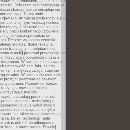
resowanie rzemiosłem, ale już nie jako
eszłości. Dziś rzemiosło funkcjonuje w
ście i bardzo dobrze odnajduje się
oce cyfrowej. To pozornie
 zjawisko. Im więcej życia toczy się w
niematerialnej, tym większą wartość
eć rzeczy, które czuć pod palcami,
ślady pracy konkretnego człowieka i
da się do końca sprowadzić do
zoru. Ręcznie wykonana ceramika,
alnego stolarza, tkane tekstylia,
wiane tradycyjnymi metodami czy
orzona w małej pracowni przyciągają nie
ką. Przyciągają opowieścią o czasie,
 umiejętności. W świecie zdominowanym
ech i masowość sam fakt, że coś
olniej i z większą uwagą, staje się
amą w sobie. Współczesne rzemiosło
dnak prostym powrotem do dawnych
adnych zmian. Przeciwnie, bardzo
 tradycję z nowoczesnością.
y korzystają z mediów
owych, sprzedają przez internet,
 proces tworzenia, rozmawiają z
zpośrednio i budują wokół swoich
zności zainteresowane nie tylko
cowym, ale także drogą prowadzącą
tania. Dzięki technologii mała
oże dziś dotrzeć do odbiorców z
sc kraju, a nawet świata. Dawniej