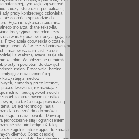
niematerialnej, tym większą wartość
eć rzeczy, które czuć pod palcami,
ślady pracy konkretnego człowieka i
da się do końca sprowadzić do
zoru. Ręcznie wykonana ceramika,
alnego stolarza, tkane tekstylia,
wiane tradycyjnymi metodami czy
orzona w małej pracowni przyciągają nie
ką. Przyciągają opowieścią o czasie,
 umiejętności. W świecie zdominowanym
ech i masowość sam fakt, że coś
olniej i z większą uwagą, staje się
amą w sobie. Współczesne rzemiosło
dnak prostym powrotem do dawnych
adnych zmian. Przeciwnie, bardzo
 tradycję z nowoczesnością.
y korzystają z mediów
owych, sprzedają przez internet,
 proces tworzenia, rozmawiają z
zpośrednio i budują wokół swoich
zności zainteresowane nie tylko
cowym, ale także drogą prowadzącą
tania. Dzięki technologii mała
oże dziś dotrzeć do odbiorców z
sc kraju, a nawet świata. Dawniej
ła jednocześnie siłą i ograniczeniem.
zostać siłą, nie będąc już taką
 co szczególnie interesujące, to zmiana
mych klientów. Coraz częściej
 wyłącznie produkt, lecz również sens