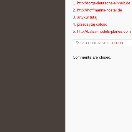
1.
http://forge-deutsche-einheit.de
2.
http://hoffmanns-hostel.de
3.
artykuł tutaj
4.
przeczytaj całość
5.
http://balsa-models-planes.com
CATEGORIES:
STREET FOOD
Comments are closed.