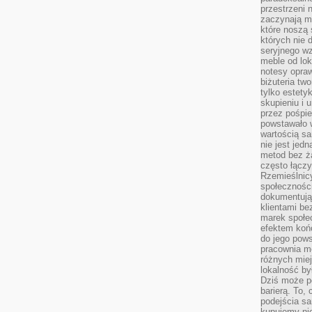
przestrzeni 
zaczynają mi
które noszą 
których nie 
seryjnego w
meble od lok
notesy opra
biżuteria tw
tylko estety
skupieniu i
przez pośpi
powstawało w
wartością s
nie jest je
metod bez ż
często łączy
Rzemieślnic
społeczności
dokumentują
klientami be
marek społec
efektem koń
do jego pows
pracownia m
różnych miej
lokalność by
Dziś może po
barierą. To,
podejścia sa
kupujemy nie