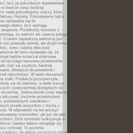
i, lecz jej potrzebnym dopełnieniem.
 w świecie coraz bardziej
ym nadal potrzebujemy rzeczy, które
 fakturę i historię. Potrzebujemy także
 nie sprowadza się do
owego efektu, lecz wymaga
 i skupienia. Przedmioty tworzone z
ominają, że wartość nie zawsze polega
i. Czasem największą wartością jest
że coś powstało wolniej, ale dzięki temu
łość, sens i ludzką obecność.
anaście lat temu wydawało się, że
ologii będzie oznaczał stopniowe
 od ręcznego tworzenia przedmiotów.
ło stać się szybsze, bardziej
ane, łatwiejsze do powielenia i
emal natychmiast. W wielu obszarach
się stało. Produkcja przyspieszyła,
iosły się do internetu, a wiele rzeczy
ńszych i powszechniej dostępnych niż
 wcześniej. Jednocześnie coraz więcej
o odczuwać znużenie przedmiotami
, pozbawionymi charakteru i
anymi przede wszystkim z myślą o
cie. W odpowiedzi na ten przesyt
resowanie rzemiosłem, ale już nie jako
eszłości. Dziś rzemiosło funkcjonuje w
ście i bardzo dobrze odnajduje się
oce cyfrowej. To pozornie
 zjawisko. Im więcej życia toczy się w